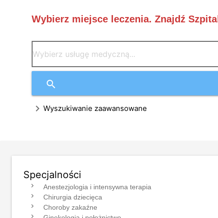
Wybierz miejsce leczenia. Znajdź Szpita
search
chevron_right
Wyszukiwanie zaawansowane
Specjalności
navigate_next
Anestezjologia i intensywna terapia
navigate_next
Chirurgia dziecięca
navigate_next
Choroby zakaźne
navigate_next
Ginekologia i położnictwo