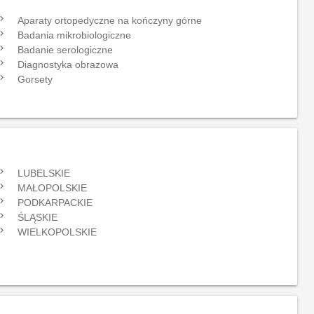
gate_next
Aparaty ortopedyczne na kończyny górne
gate_next
Badania mikrobiologiczne
gate_next
Badanie serologiczne
gate_next
Diagnostyka obrazowa
gate_next
Gorsety
gate_next
LUBELSKIE
gate_next
MAŁOPOLSKIE
gate_next
PODKARPACKIE
gate_next
ŚLĄSKIE
gate_next
WIELKOPOLSKIE