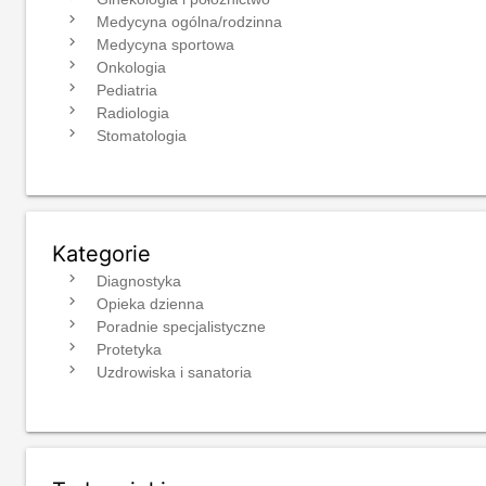
navigate_next
Medycyna ogólna/rodzinna
navigate_next
Medycyna sportowa
navigate_next
Onkologia
navigate_next
Pediatria
navigate_next
Radiologia
navigate_next
Stomatologia
Kategorie
navigate_next
Diagnostyka
navigate_next
Opieka dzienna
navigate_next
Poradnie specjalistyczne
navigate_next
Protetyka
navigate_next
Uzdrowiska i sanatoria