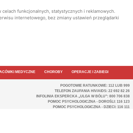
 celach funkcjonalnych, statystycznych i reklamowych.
serwisu internetowego, bez zmiany ustawień przeglądarki
ACÓWKI MEDYCZNE
CHOROBY
OPERACJE I ZABIEGI
POGOTOWIE RATUNKOWE: 112 LUB 999
TELEFON ZAUFANIA HIV/AIDS: 22 692 82 26
INFOLINIA EKSPERCKA „ULGA W BÓLU”: 800 706 838
POMOC PSYCHOLOGICZNA - DOROŚLI: 116 123
POMOC PSYCHOLOGICZNA - DZIECI: 116 111