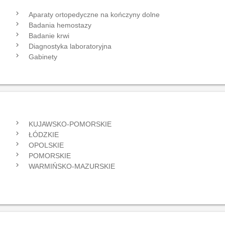
navigate_next
navi
Aparaty ortopedyczne na kończyny dolne
navigate_next
navi
Badania hemostazy
navigate_next
navi
Badanie krwi
navigate_next
navi
Diagnostyka laboratoryjna
navigate_next
navi
Gabinety
navigate_next
navi
KUJAWSKO-POMORSKIE
navigate_next
navi
ŁÓDZKIE
navigate_next
navi
OPOLSKIE
navigate_next
navi
POMORSKIE
navigate_next
navi
WARMIŃSKO-MAZURSKIE