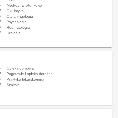
gate_next
Medycyna ratunkowa
gate_next
Okulistyka
gate_next
Otolaryngologia
gate_next
Psychologia
gate_next
Reumatologia
gate_next
Urologia
gate_next
Opieka domowa
gate_next
Pogotowie i opieka doraźna
gate_next
Praktyka lekarska/inna
gate_next
Szpitale