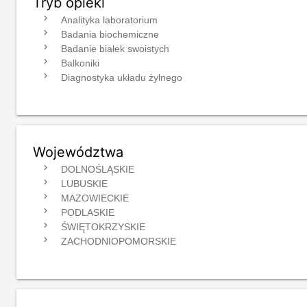
Tryb opieki
navigate_next
Analityka laboratorium
navigate_next
Badania biochemiczne
navigate_next
Badanie białek swoistych
navigate_next
Balkoniki
navigate_next
Diagnostyka układu żylnego
Województwa
navigate_next
DOLNOŚLĄSKIE
navigate_next
LUBUSKIE
navigate_next
MAZOWIECKIE
navigate_next
PODLASKIE
navigate_next
ŚWIĘTOKRZYSKIE
navigate_next
ZACHODNIOPOMORSKIE