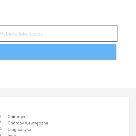
gate_next
Chirurgia
gate_next
Choroby wewnętrzne
gate_next
Diagnostyka
gate_next
Inne