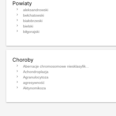
Powiaty
navigate_next
aleksandrowski
navigate_next
bełchatowski
navigate_next
białobrzeski
navigate_next
bielski
navigate_next
biłgorajski
Choroby
navigate_next
Aberracje chromosomowe niesklasyfik...
navigate_next
Achondroplazja
navigate_next
Agranulocytoza
navigate_next
agresywność
navigate_next
Aktynomikoza