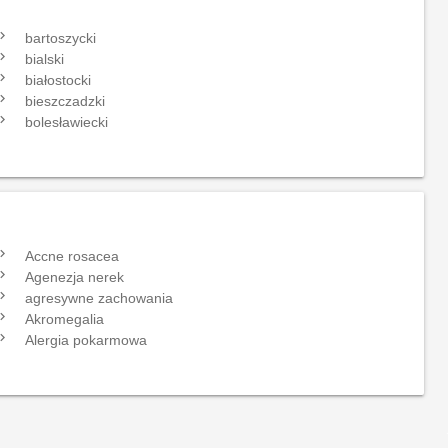
gate_next
bartoszycki
gate_next
bialski
gate_next
białostocki
gate_next
bieszczadzki
gate_next
bolesławiecki
gate_next
Accne rosacea
gate_next
Agenezja nerek
gate_next
agresywne zachowania
gate_next
Akromegalia
gate_next
Alergia pokarmowa