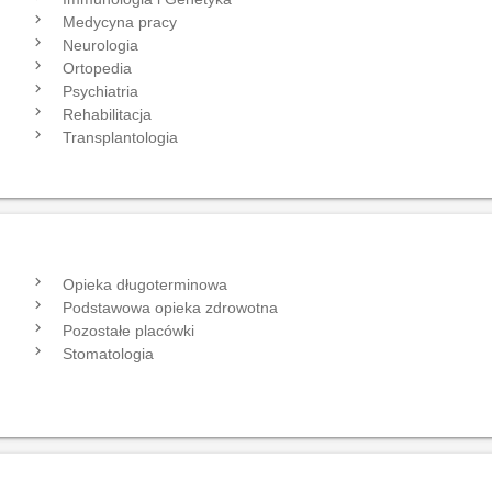
navigate_next
navi
Medycyna pracy
navigate_next
navi
Neurologia
navigate_next
navi
Ortopedia
navigate_next
navi
Psychiatria
navigate_next
navi
Rehabilitacja
navigate_next
navi
Transplantologia
navigate_next
navi
Opieka długoterminowa
navigate_next
navi
Podstawowa opieka zdrowotna
navigate_next
navi
Pozostałe placówki
navigate_next
navi
Stomatologia