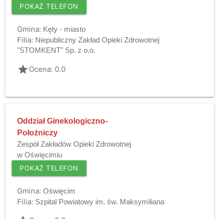
POKAŻ TELEFON
Gmina:
Kęty - miasto
Filia:
Niepubliczny Zakład Opieki Zdrowotnej
"STOMKENT" Sp. z o.o.
grade
Ocena: 0.0
Oddział Ginekologiczno-
Położniczy
Zespół Zakładów Opieki Zdrowotnej
w Oświęcimiu
POKAŻ TELEFON
Gmina:
Oświęcim
Filia:
Szpital Powiatowy im. św. Maksymiliana