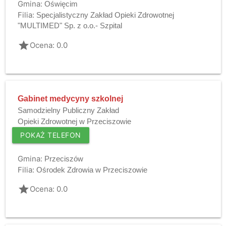
Gmina:
Oświęcim
Filia:
Specjalistyczny Zakład Opieki Zdrowotnej
"MULTIMED" Sp. z o.o.- Szpital
grade
Ocena: 0.0
Gabinet medycyny szkolnej
Samodzielny Publiczny Zakład
Opieki Zdrowotnej w Przeciszowie
POKAŻ TELEFON
Gmina:
Przeciszów
Filia:
Ośrodek Zdrowia w Przeciszowie
grade
Ocena: 0.0