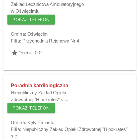
Zakład Lecznictwa Ambulatoryjnego
w Oświęcimiu
POKAŻ TELEFON
Gmina:
Oświęcim
Filia:
Przychodnia Rejonowa Nr 4
grade
Ocena: 0.0
Poradnia kardiologiczna
Niepubliczny Zakład Opieki
Zdrowotnej "Hipokrates" s.c.
POKAŻ TELEFON
Gmina:
Kęty - miasto
Filia:
Niepubliczny Zakład Opieki Zdrowotnej "Hipokrates"
s.c.