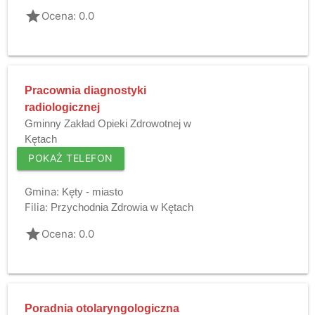
grade
Ocena: 0.0
Pracownia diagnostyki
radiologicznej
Gminny Zakład Opieki Zdrowotnej w
Kętach
POKAŻ TELEFON
Gmina:
Kęty - miasto
Filia:
Przychodnia Zdrowia w Kętach
grade
Ocena: 0.0
Poradnia otolaryngologiczna