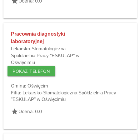
grade
Ocena: 0.0
Pracownia diagnostyki
laboratoryjnej
Lekarsko-Stomatologiczna
Spółdzielnia Pracy "ESKULAP" w
Oświęcimiu
POKAŻ TELEFON
Gmina:
Oświęcim
Filia:
Lekarsko-Stomatologiczna Spółdzielnia Pracy
"ESKULAP" w Oświęcimiu
grade
Ocena: 0.0