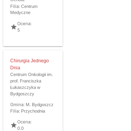
Filia:
Centrum
Medyczne
Ocena:
grade
5
Chirurgia Jednego
Dnia
Centrum Onkologii im.
prof. Franciszka
Łukaszczyka w
Bydgoszczy
Gmina:
M. Bydgoszcz
Filia:
Przychodnia
Ocena:
grade
0.0