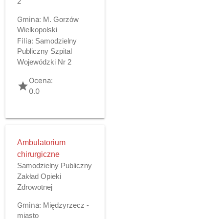
2
Gmina:
M. Gorzów
Wielkopolski
Filia:
Samodzielny
Publiczny Szpital
Wojewódzki Nr 2
Ocena:
grade
0.0
Ambulatorium
chirurgiczne
Samodzielny Publiczny
Zakład Opieki
Zdrowotnej
Gmina:
Międzyrzecz -
miasto