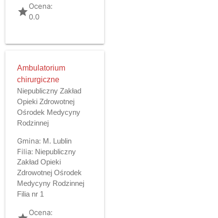
Ocena:
grade
0.0
Ambulatorium
chirurgiczne
Niepubliczny Zakład
Opieki Zdrowotnej
Ośrodek Medycyny
Rodzinnej
Gmina:
M. Lublin
Filia:
Niepubliczny
Zakład Opieki
Zdrowotnej Ośrodek
Medycyny Rodzinnej
Filia nr 1
Ocena:
grade