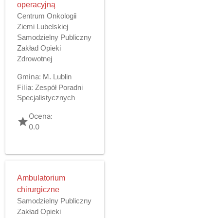
operacyjną
Centrum Onkologii
Ziemi Lubelskiej
Samodzielny Publiczny
Zakład Opieki
Zdrowotnej
Gmina:
M. Lublin
Filia:
Zespół Poradni
Specjalistycznych
Ocena:
grade
0.0
Ambulatorium
chirurgiczne
Samodzielny Publiczny
Zakład Opieki