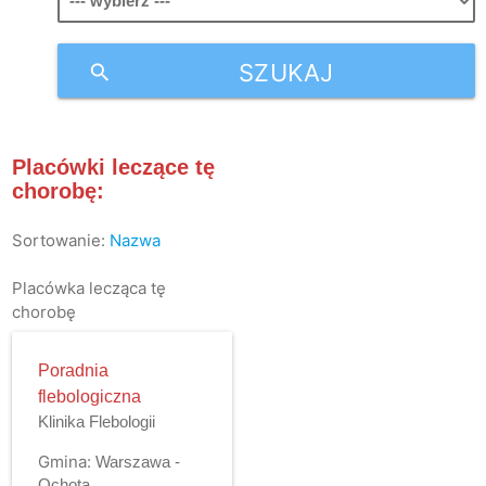
SZUKAJ
search
Placówki leczące tę
chorobę:
Sortowanie:
Nazwa
Placówka lecząca tę
chorobę
Poradnia
flebologiczna
Klinika Flebologii
Gmina:
Warszawa -
Ochota