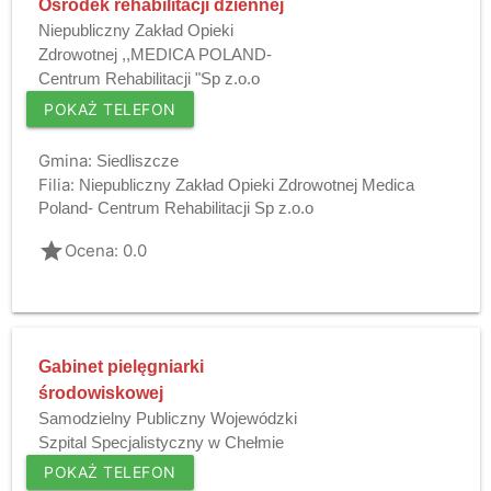
Ośrodek rehabilitacji dziennej
Niepubliczny Zakład Opieki
Zdrowotnej ,,MEDICA POLAND-
Centrum Rehabilitacji "Sp z.o.o
POKAŻ TELEFON
Gmina:
Siedliszcze
Filia:
Niepubliczny Zakład Opieki Zdrowotnej Medica
Poland- Centrum Rehabilitacji Sp z.o.o
grade
Ocena: 0.0
Gabinet pielęgniarki
środowiskowej
Samodzielny Publiczny Wojewódzki
Szpital Specjalistyczny w Chełmie
POKAŻ TELEFON