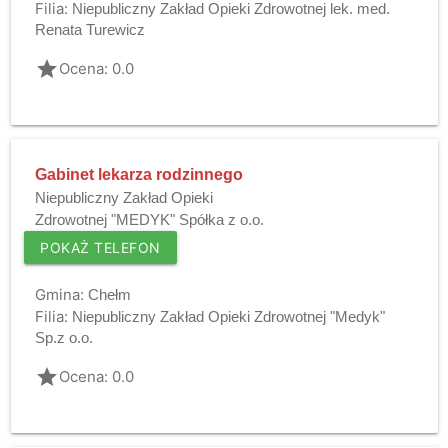
Filia:
Niepubliczny Zakład Opieki Zdrowotnej lek. med.
Renata Turewicz
grade
Ocena: 0.0
Gabinet lekarza rodzinnego
Niepubliczny Zakład Opieki
Zdrowotnej "MEDYK" Spółka z o.o.
POKAŻ TELEFON
Gmina:
Chełm
Filia:
Niepubliczny Zakład Opieki Zdrowotnej "Medyk"
Sp.z o.o.
grade
Ocena: 0.0