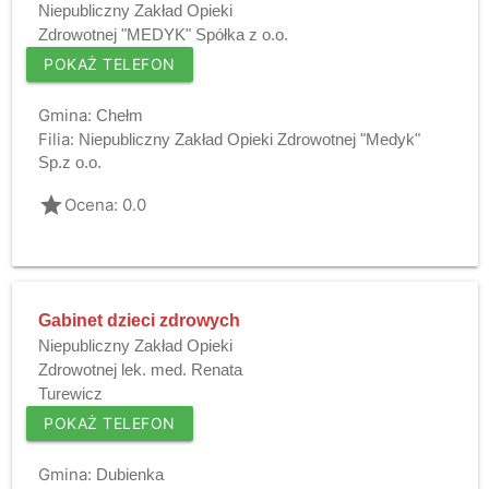
Niepubliczny Zakład Opieki
Zdrowotnej "MEDYK" Spółka z o.o.
POKAŻ TELEFON
Gmina:
Chełm
Filia:
Niepubliczny Zakład Opieki Zdrowotnej "Medyk"
Sp.z o.o.
grade
Ocena: 0.0
Gabinet dzieci zdrowych
Niepubliczny Zakład Opieki
Zdrowotnej lek. med. Renata
Turewicz
POKAŻ TELEFON
Gmina:
Dubienka