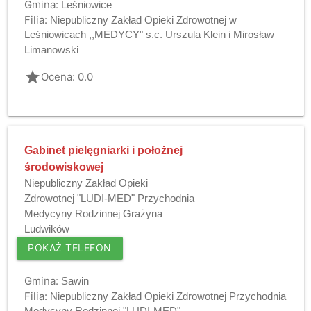
Gmina:
Leśniowice
Filia:
Niepubliczny Zakład Opieki Zdrowotnej w
Leśniowicach ,,MEDYCY" s.c. Urszula Klein i Mirosław
Limanowski
grade
Ocena: 0.0
Gabinet pielęgniarki i położnej
środowiskowej
Niepubliczny Zakład Opieki
Zdrowotnej "LUDI-MED" Przychodnia
Medycyny Rodzinnej Grażyna
Ludwików
POKAŻ TELEFON
Gmina:
Sawin
Filia:
Niepubliczny Zakład Opieki Zdrowotnej Przychodnia