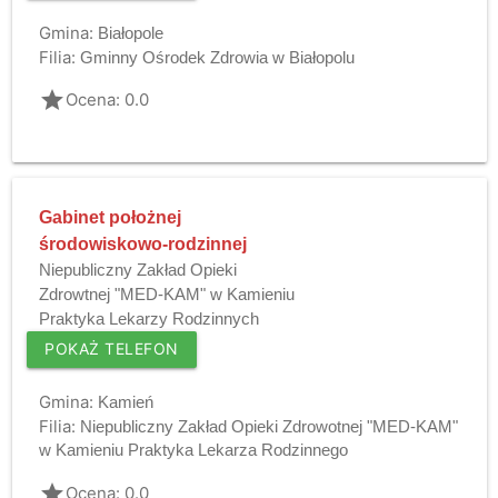
Gmina:
Białopole
Filia:
Gminny Ośrodek Zdrowia w Białopolu
grade
Ocena: 0.0
Gabinet położnej
środowiskowo-rodzinnej
Niepubliczny Zakład Opieki
Zdrowtnej "MED-KAM" w Kamieniu
Praktyka Lekarzy Rodzinnych
POKAŻ TELEFON
Gmina:
Kamień
Filia:
Niepubliczny Zakład Opieki Zdrowotnej "MED-KAM"
w Kamieniu Praktyka Lekarza Rodzinnego
grade
Ocena: 0.0