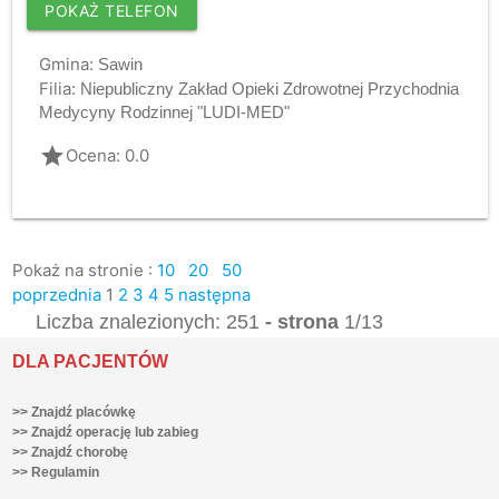
POKAŻ TELEFON
Gmina:
Sawin
Filia:
Niepubliczny Zakład Opieki Zdrowotnej Przychodnia
Medycyny Rodzinnej "LUDI-MED"
grade
Ocena: 0.0
Pokaż na stronie :
10
20
50
poprzednia
1
2
3
4
5
następna
Liczba znalezionych: 251
- strona
1/13
DLA PACJENTÓW
>> Znajdź placówkę
>> Znajdź operację lub zabieg
>> Znajdź chorobę
>> Regulamin