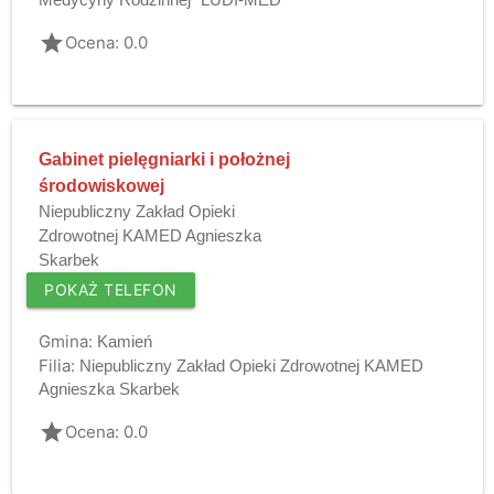
Medycyny Rodzinnej "LUDI-MED"
grade
Ocena: 0.0
Gabinet pielęgniarki i położnej
środowiskowej
Niepubliczny Zakład Opieki
Zdrowotnej KAMED Agnieszka
Skarbek
POKAŻ TELEFON
Gmina:
Kamień
Filia:
Niepubliczny Zakład Opieki Zdrowotnej KAMED
Agnieszka Skarbek
grade
Ocena: 0.0