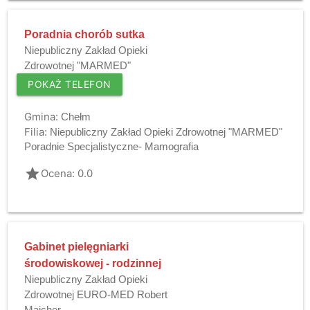
Poradnia chorób sutka
Niepubliczny Zakład Opieki
Zdrowotnej "MARMED"
POKAŻ TELEFON
Gmina:
Chełm
Filia:
Niepubliczny Zakład Opieki Zdrowotnej "MARMED"
Poradnie Specjalistyczne- Mamografia
grade
Ocena: 0.0
Gabinet pielęgniarki
środowiskowej - rodzinnej
Niepubliczny Zakład Opieki
Zdrowotnej EURO-MED Robert
Majcher