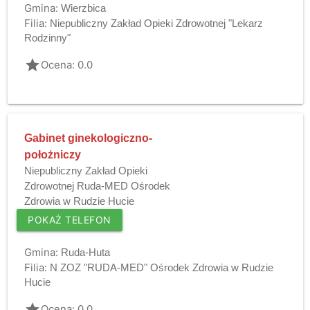
Gmina:
Wierzbica
Filia:
Niepubliczny Zakład Opieki Zdrowotnej "Lekarz
Rodzinny"
grade
Ocena: 0.0
Gabinet ginekologiczno-
położniczy
Niepubliczny Zakład Opieki
Zdrowotnej Ruda-MED Ośrodek
Zdrowia w Rudzie Hucie
POKAŻ TELEFON
Gmina:
Ruda-Huta
Filia:
N ZOZ "RUDA-MED" Ośrodek Zdrowia w Rudzie
Hucie
grade
Ocena: 0.0