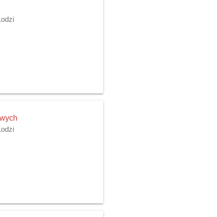
Łodzi
owych
Łodzi