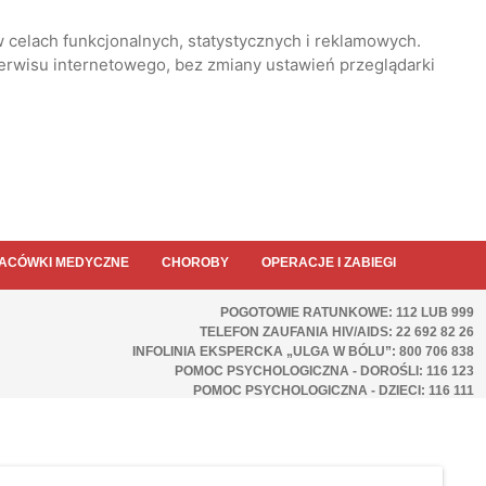
 celach funkcjonalnych, statystycznych i reklamowych.
serwisu internetowego, bez zmiany ustawień przeglądarki
ACÓWKI MEDYCZNE
CHOROBY
OPERACJE I ZABIEGI
POGOTOWIE RATUNKOWE: 112 LUB 999
TELEFON ZAUFANIA HIV/AIDS: 22 692 82 26
INFOLINIA EKSPERCKA „ULGA W BÓLU”: 800 706 838
POMOC PSYCHOLOGICZNA - DOROŚLI: 116 123
POMOC PSYCHOLOGICZNA - DZIECI: 116 111