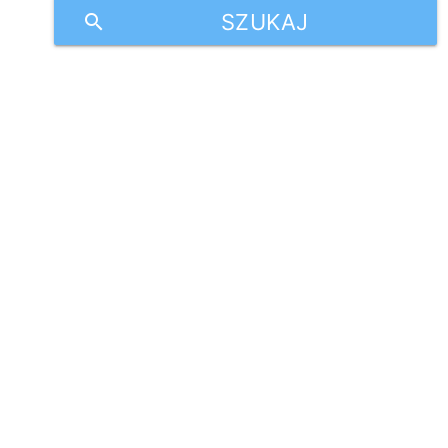
SZUKAJ
search