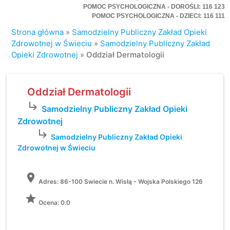
POMOC PSYCHOLOGICZNA - DOROŚLI: 116 123
POMOC PSYCHOLOGICZNA - DZIECI: 116 111
Strona główna
»
Samodzielny Publiczny Zakład Opieki
Zdrowotnej w Świeciu
»
Samodzielny Publiczny Zakład
Opieki Zdrowotnej
»
Oddział Dermatologii
Oddział Dermatologii
subdirectory_arrow_right
Samodzielny Publiczny Zakład Opieki
Zdrowotnej
subdirectory_arrow_right
Samodzielny Publiczny Zakład Opieki
Zdrowotnej w Świeciu
location_on
Adres:
86-100 Swiecie n. Wisłą - Wojska Polskiego 126
grade
Ocena: 0.0