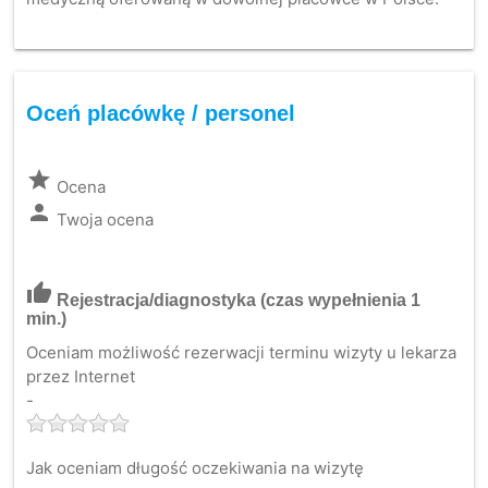
Oceń placówkę / personel
grade
Ocena
person
Twoja ocena
thumb_up
Rejestracja/diagnostyka
(czas wypełnienia 1
min.)
Oceniam możliwość rezerwacji terminu wizyty u lekarza
przez Internet
-
Jak oceniam długość oczekiwania na wizytę