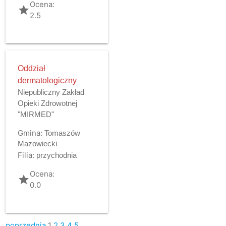
Ocena:
grade
2.5
Oddział
dermatologiczny
Niepubliczny Zakład
Opieki Zdrowotnej
"MIRMED"
Gmina:
Tomaszów
Mazowiecki
Filia:
przychodnia
Ocena:
grade
0.0
poprzednia
1
2
3
4
5