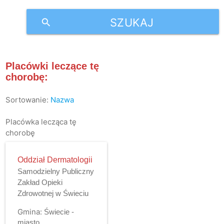
SZUKAJ
search
Placówki leczące tę
chorobę:
Sortowanie:
Nazwa
Placówka lecząca tę
chorobę
Oddział Dermatologii
Samodzielny Publiczny
Zakład Opieki
Zdrowotnej w Świeciu
Gmina:
Świecie -
miasto