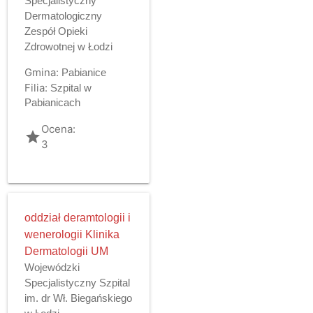
Specjalistyczny
Dermatologiczny
Zespół Opieki
Zdrowotnej w Łodzi
Gmina:
Pabianice
Filia:
Szpital w
Pabianicach
Ocena:
grade
3
oddział deramtologii i
wenerologii Klinika
Dermatologii UM
Wojewódzki
Specjalistyczny Szpital
im. dr Wł. Biegańskiego