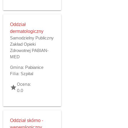
Oddział
dermatologiczny
Samodzielny Publiczny
Zakład Opieki
Zdrowotnej PABIAN-
MED
Gmina:
Pabianice
Filia:
Szpital
Ocena:
grade
0.0
Oddział skórno -
wenerologiczny