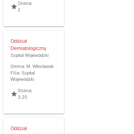
Ocena:
grade
2
Oddział
Dermatologiczny
Szpital Wojewódzki
Gmina:
M. Włocławek
Filia:
Szpital
Wojewódzki
Ocena:
grade
3.25
Oddział