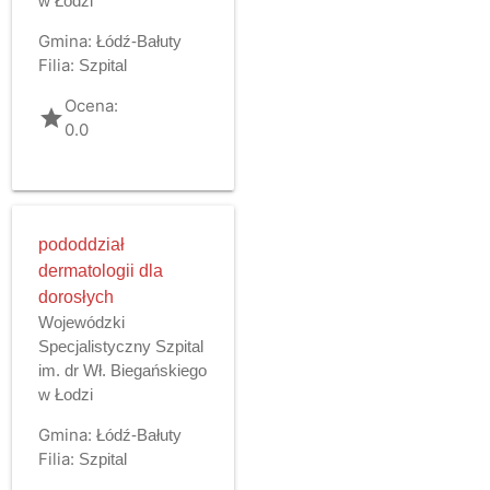
w Łodzi
Gmina:
Łódź-Bałuty
Filia:
Szpital
Ocena:
grade
0.0
pododdział
dermatologii dla
dorosłych
Wojewódzki
Specjalistyczny Szpital
im. dr Wł. Biegańskiego
w Łodzi
Gmina:
Łódź-Bałuty
Filia:
Szpital