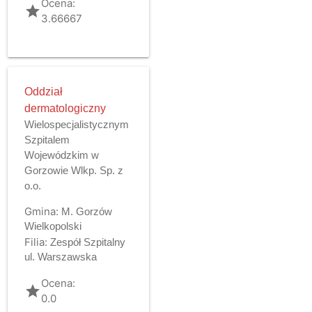
Ocena:
grade
3.66667
Oddział
dermatologiczny
Wielospecjalistycznym
Szpitalem
Wojewódzkim w
Gorzowie Wlkp. Sp. z
o.o.
Gmina:
M. Gorzów
Wielkopolski
Filia:
Zespół Szpitalny
ul. Warszawska
Ocena:
grade
0.0