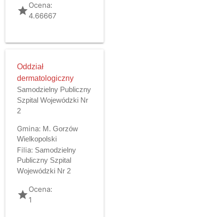
Ocena:
grade
4.66667
Oddział
dermatologiczny
Samodzielny Publiczny
Szpital Wojewódzki Nr
2
Gmina:
M. Gorzów
Wielkopolski
Filia:
Samodzielny
Publiczny Szpital
Wojewódzki Nr 2
Ocena:
grade
1