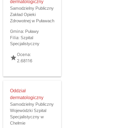
dermatologiczny
Samodzielny Publiczny
Zakład Opieki
Zdrowotnej w Puławach
Gmina:
Puławy
Filia:
Szpital
Specjalistyczny
Ocena:
grade
2.68116
Oddział
dermatologiczny
Samodzielny Publiczny
Wojewódzki Szpital
Specjalistyczny w
Chełmie