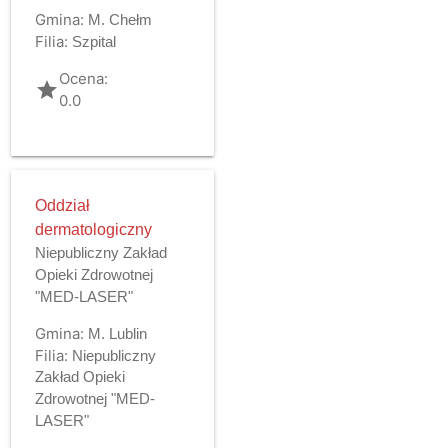
Gmina:
M. Chełm
Filia:
Szpital
Ocena:
grade
0.0
Oddział
dermatologiczny
Niepubliczny Zakład
Opieki Zdrowotnej
"MED-LASER"
Gmina:
M. Lublin
Filia:
Niepubliczny
Zakład Opieki
Zdrowotnej "MED-
LASER"