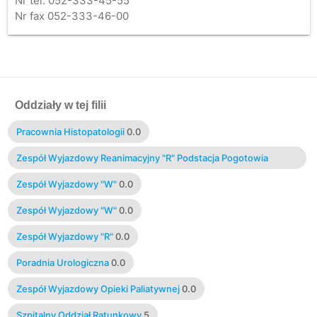
Nr tel. 052-333-45-55
Nr fax 052-333-46-00
Oddziały w tej filii
Pracownia Histopatologii
0.0
Zespół Wyjazdowy Reanimacyjny "R" Podstacja Pogotowia
Ratunkowego - NOWE
0.0
Zespół Wyjazdowy "W"
0.0
Zespół Wyjazdowy "W"
0.0
Zespół Wyjazdowy "R"
0.0
Poradnia Urologiczna
0.0
Zespół Wyjazdowy Opieki Paliatywnej
0.0
Szpitalny Oddział Ratunkowy
5