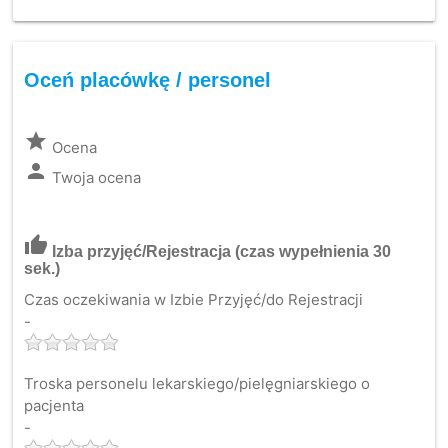
Oceń placówkę / personel
grade
Ocena
person
Twoja ocena
thumb_up
Izba przyjęć/Rejestracja
(czas wypełnienia 30
sek.)
Czas oczekiwania w Izbie Przyjęć/do Rejestracji
-
Troska personelu lekarskiego/pielęgniarskiego o
pacjenta
-