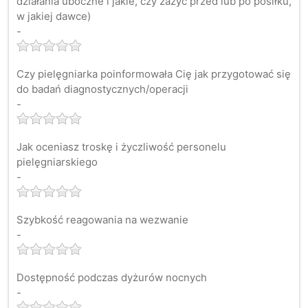
działania uboczne i jakie, czy zażyć przed lub po posiłku,
w jakiej dawce)
-
Czy pielęgniarka poinformowała Cię jak przygotować się
do badań diagnostycznych/operacji
-
Jak oceniasz troskę i życzliwość personelu
pielęgniarskiego
-
Szybkość reagowania na wezwanie
-
Dostępność podczas dyżurów nocnych
-