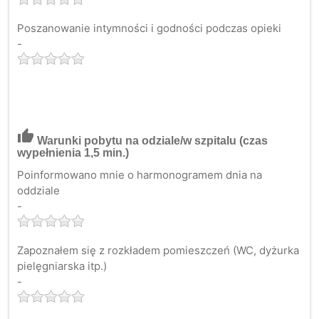
Poszanowanie intymności i godności podczas opieki
-
thumb_up
Warunki pobytu na odziale/w szpitalu
(czas
wypełnienia 1,5 min.)
Poinformowano mnie o harmonogramem dnia na
oddziale
-
Zapoznałem się z rozkładem pomieszczeń (WC, dyżurka
pielęgniarska itp.)
-