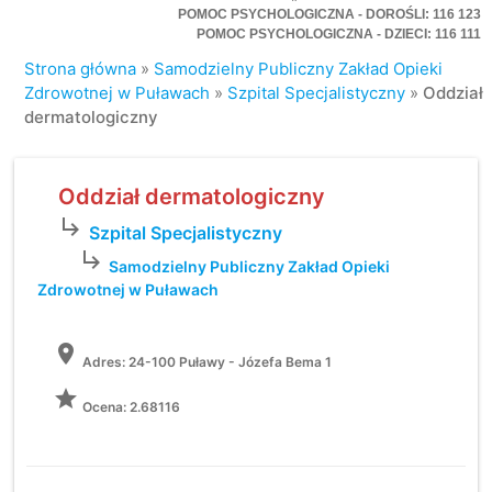
POMOC PSYCHOLOGICZNA - DOROŚLI: 116 123
POMOC PSYCHOLOGICZNA - DZIECI: 116 111
Strona główna
»
Samodzielny Publiczny Zakład Opieki
Zdrowotnej w Puławach
»
Szpital Specjalistyczny
»
Oddział
dermatologiczny
Oddział dermatologiczny
subdirectory_arrow_right
Szpital Specjalistyczny
subdirectory_arrow_right
Samodzielny Publiczny Zakład Opieki
Zdrowotnej w Puławach
location_on
Adres:
24-100 Puławy - Józefa Bema 1
grade
Ocena: 2.68116