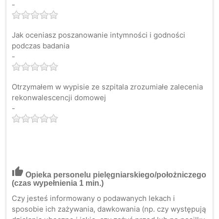
-
Jak oceniasz poszanowanie intymności i godności
podczas badania
-
Otrzymałem w wypisie ze szpitala zrozumiałe zalecenia
rekonwalescencji domowej
-
thumb_up
Opieka personelu pielęgniarskiego/położniczego
(czas wypełnienia 1 min.)
Czy jesteś informowany o podawanych lekach i
sposobie ich zażywania, dawkowania (np. czy występują