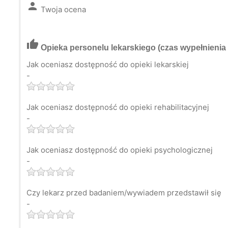
person
Twoja ocena
thumb_up
Opieka personelu lekarskiego
(czas wypełnienia 
Jak oceniasz dostępność do opieki lekarskiej
-
Jak oceniasz dostępność do opieki rehabilitacyjnej
-
Jak oceniasz dostępność do opieki psychologicznej
-
Czy lekarz przed badaniem/wywiadem przedstawił się
-