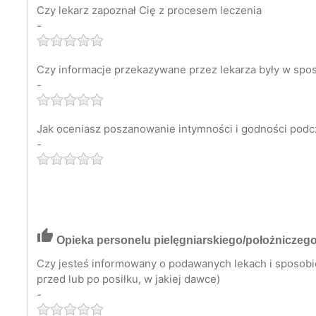
Czy lekarz zapoznał Cię z procesem leczenia
-
Czy informacje przekazywane przez lekarza były w spos
-
Jak oceniasz poszanowanie intymności i godności podc
-
thumb_up
Opieka personelu pielęgniarskiego/położniczeg
Czy jesteś informowany o podawanych lekach i sposobie 
przed lub po posiłku, w jakiej dawce)
-