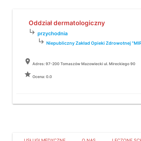
Oddział dermatologiczny
subdirectory_arrow_right
przychodnia
subdirectory_arrow_right
Niepubliczny Zakład Opieki Zdrowotnej "M
location_on
Adres:
97-200 Tomaszów Mazowiecki ul. Mireckiego 90
grade
Ocena: 0.0
USŁUGI MEDYCZNE
O NAS
LECZONE SC