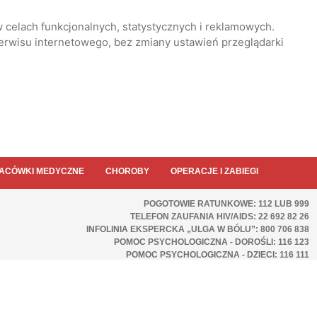
 celach funkcjonalnych, statystycznych i reklamowych.
serwisu internetowego, bez zmiany ustawień przeglądarki
ACÓWKI MEDYCZNE
CHOROBY
OPERACJE I ZABIEGI
POGOTOWIE RATUNKOWE: 112 LUB 999
TELEFON ZAUFANIA HIV/AIDS: 22 692 82 26
INFOLINIA EKSPERCKA „ULGA W BÓLU”: 800 706 838
POMOC PSYCHOLOGICZNA - DOROŚLI: 116 123
POMOC PSYCHOLOGICZNA - DZIECI: 116 111