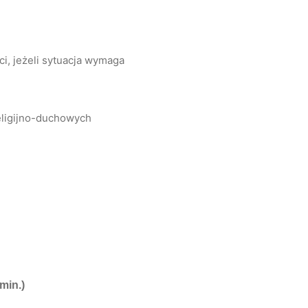
i, jeżeli sytuacja wymaga
eligijno-duchowych
min.)