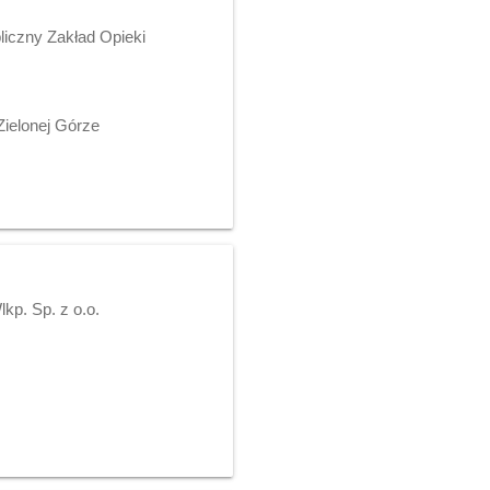
iczny Zakład Opieki
ielonej Górze
p. Sp. z o.o.