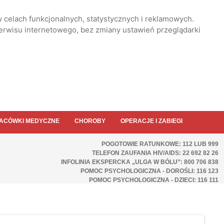
 celach funkcjonalnych, statystycznych i reklamowych.
serwisu internetowego, bez zmiany ustawień przeglądarki
ACÓWKI MEDYCZNE
CHOROBY
OPERACJE I ZABIEGI
POGOTOWIE RATUNKOWE: 112 LUB 999
TELEFON ZAUFANIA HIV/AIDS: 22 692 82 26
INFOLINIA EKSPERCKA „ULGA W BÓLU”: 800 706 838
POMOC PSYCHOLOGICZNA - DOROŚLI: 116 123
POMOC PSYCHOLOGICZNA - DZIECI: 116 111