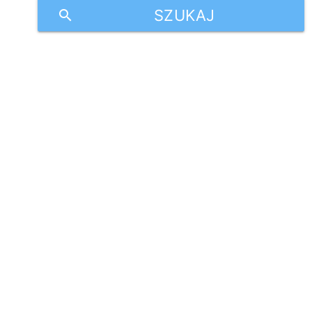
SZUKAJ
search