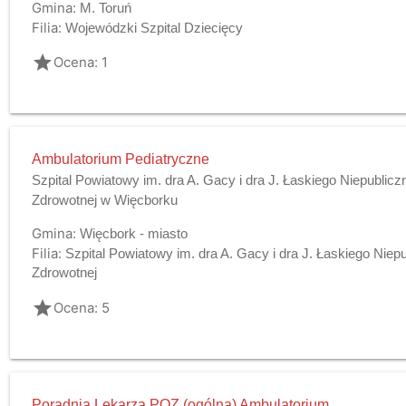
Gmina:
M. Toruń
Filia:
Wojewódzki Szpital Dziecięcy
grade
Ocena: 1
Ambulatorium Pediatryczne
Szpital Powiatowy im. dra A. Gacy i dra J. Łaskiego Niepublic
Zdrowotnej w Więcborku
Gmina:
Więcbork - miasto
Filia:
Szpital Powiatowy im. dra A. Gacy i dra J. Łaskiego Niep
Zdrowotnej
grade
Ocena: 5
Poradnia Lekarza POZ (ogólna) Ambulatorium