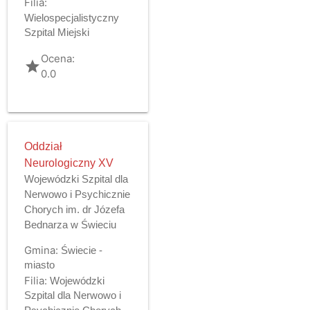
Filia:
Wielospecjalistyczny
Szpital Miejski
Ocena:
grade
0.0
Oddział
Neurologiczny XV
Wojewódzki Szpital dla
Nerwowo i Psychicznie
Chorych im. dr Józefa
Bednarza w Świeciu
Gmina:
Świecie -
miasto
Filia:
Wojewódzki
Szpital dla Nerwowo i