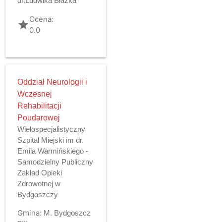
dr.Ludwika Błażka
Ocena:
grade
0.0
Oddział Neurologii i
Wczesnej
Rehabilitacji
Poudarowej
Wielospecjalistyczny
Szpital Miejski im dr.
Emila Warmińskiego -
Samodzielny Publiczny
Zakład Opieki
Zdrowotnej w
Bydgoszczy
Gmina:
M. Bydgoszcz