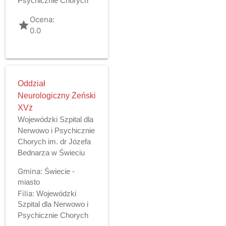
Psychicznie Chorych
Ocena:
grade
0.0
Oddział
Neurologiczny Żeński
XVż
Wojewódzki Szpital dla
Nerwowo i Psychicznie
Chorych im. dr Józefa
Bednarza w Świeciu
Gmina:
Świecie -
miasto
Filia:
Wojewódzki
Szpital dla Nerwowo i
Psychicznie Chorych