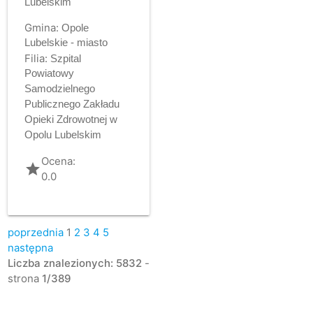
Lubelskim
Gmina:
Opole
Lubelskie - miasto
Filia:
Szpital
Powiatowy
Samodzielnego
Publicznego Zakładu
Opieki Zdrowotnej w
Opolu Lubelskim
Ocena:
grade
0.0
poprzednia
1
2
3
4
5
następna
Liczba znalezionych: 5832
-
strona
1/389