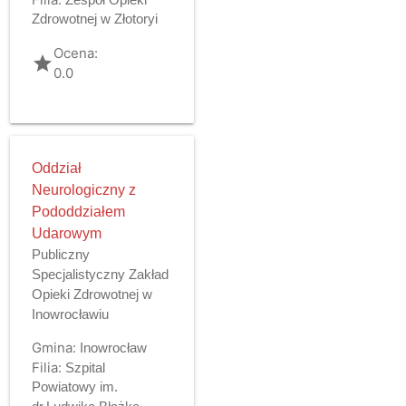
Zdrowotnej w Złotoryi
Ocena:
grade
0.0
Oddział
Neurologiczny z
Pododdziałem
Udarowym
Publiczny
Specjalistyczny Zakład
Opieki Zdrowotnej w
Inowrocławiu
Gmina:
Inowrocław
Filia:
Szpital
Powiatowy im.