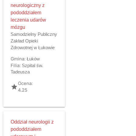
neurologiczny z
pododdziałem
leczenia udarów
mózgu
Samodzielny Publiczny
Zakład Opieki
Zdrowotnej w Łukowie
Gmina:
Łuków
Filia:
Szpital św.
Tadeusza
Ocena:
grade
4.25
Oddział neurologii z
pododdziałem