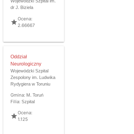
Wojewódzki Szpital im.
dr J. Biziela
Ocena:
grade
2.66667
Oddział
Neurologiczny
Wojewódzki Szpital
Zespolony im. Ludwika
Rydygiera w Toruniu
Gmina:
M. Toruń
Filia:
Szpital
Ocena:
grade
1.125