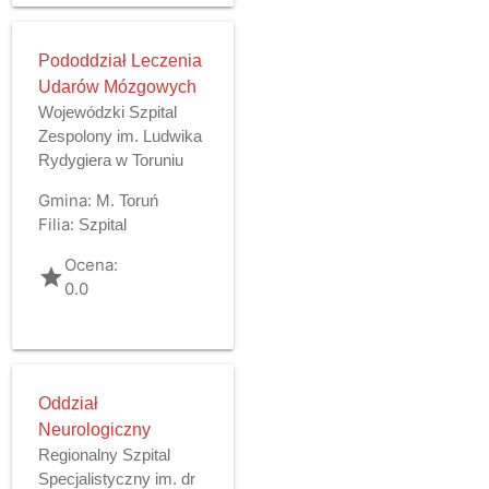
Pododdział Leczenia
Udarów Mózgowych
Wojewódzki Szpital
Zespolony im. Ludwika
Rydygiera w Toruniu
Gmina:
M. Toruń
Filia:
Szpital
Ocena:
grade
0.0
Oddział
Neurologiczny
Regionalny Szpital
Specjalistyczny im. dr