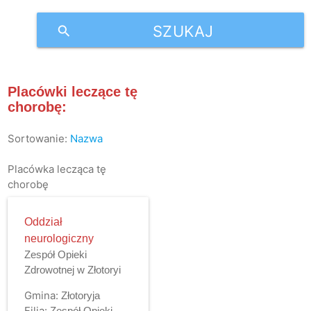
SZUKAJ
search
Placówki leczące tę
chorobę:
Sortowanie:
Nazwa
Placówka lecząca tę
chorobę
Oddział
neurologiczny
Zespół Opieki
Zdrowotnej w Złotoryi
Gmina:
Złotoryja
Filia:
Zespół Opieki