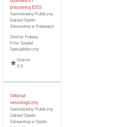
udarowym i
pracownią EEG
Samodzielny Publiczny
Zakład Opieki
Zdrowotnej w Puławach
Gmina:
Puławy
Filia:
Szpital
Specjalistyczny
Ocena:
grade
0.0
Oddział
neurologiczny
Samodzielny Publiczny
Zakład Opieki
Zdrowotnej w Opolu