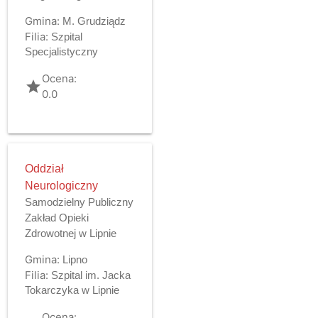
Gmina:
M. Grudziądz
Filia:
Szpital
Specjalistyczny
Ocena:
grade
0.0
Oddział
Neurologiczny
Samodzielny Publiczny
Zakład Opieki
Zdrowotnej w Lipnie
Gmina:
Lipno
Filia:
Szpital im. Jacka
Tokarczyka w Lipnie
Ocena: