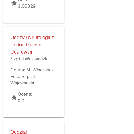
grade
3.06329
Oddział Neurologii z
Pododdziałem
Udarowym
Szpital Wojewódzki
Gmina:
M. Włocławek
Filia:
Szpital
Wojewódzki
Ocena:
grade
0.0
Oddział