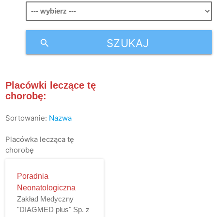
SZUKAJ
search
Placówki leczące tę
chorobę:
Sortowanie:
Nazwa
Placówka lecząca tę
chorobę
Poradnia
Neonatologiczna
Zakład Medyczny
"DIAGMED plus" Sp. z