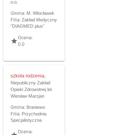
o.o.
Gmina:
M. Włocławek
Filia:
Zakład Medyczny
"DIAGMED plus"
Ocena:
grade
0.0
szkoła rodzenia,
Niepubliczny Zakład
Opieki Zdrowotnej lel.
Wiesław Marzjan
Gmina:
Braniewo
Filia:
Przychodnia
Specjalistyczna
Ocena:
grade