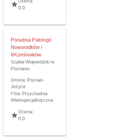
Ocena:
grade
0.0
Poradnia Patologii
Noworodków i
Wcześniaków
Szpital Wojewódzki w
Poznaniu
Gmina:
Poznań-
Jeżyce
Filia:
Przychodnia
Wielospecjalistyczna
Ocena:
grade
0.0