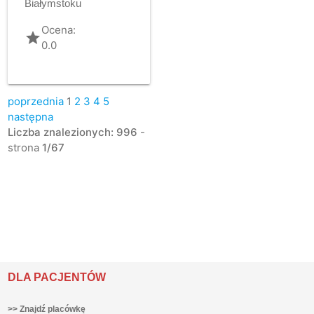
Białymstoku
Ocena:
grade
0.0
poprzednia
1
2
3
4
5
następna
Liczba znalezionych: 996
-
strona
1/67
DLA PACJENTÓW
>> Znajdź placówkę