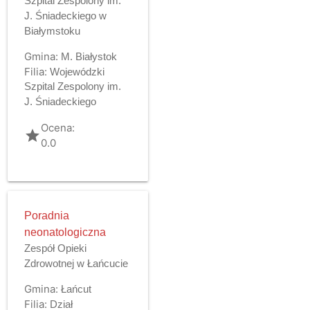
Szpital Zespolony im.
J. Śniadeckiego w
Białymstoku
Gmina:
M. Białystok
Filia:
Wojewódzki
Szpital Zespolony im.
J. Śniadeckiego
Ocena:
grade
0.0
Poradnia
neonatologiczna
Zespół Opieki
Zdrowotnej w Łańcucie
Gmina:
Łańcut
Filia:
Dział