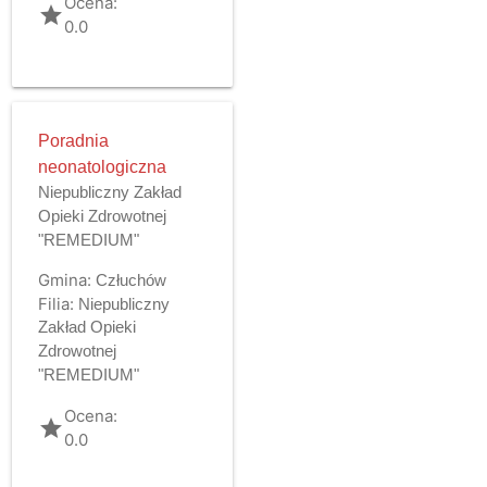
Ocena:
grade
0.0
Poradnia
neonatologiczna
Niepubliczny Zakład
Opieki Zdrowotnej
"REMEDIUM"
Gmina:
Człuchów
Filia:
Niepubliczny
Zakład Opieki
Zdrowotnej
"REMEDIUM"
Ocena:
grade
0.0