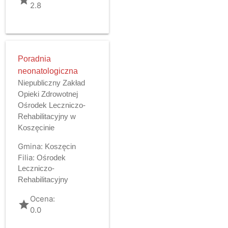
2.8
Poradnia
neonatologiczna
Niepubliczny Zakład
Opieki Zdrowotnej
Ośrodek Leczniczo-
Rehabilitacyjny w
Koszęcinie
Gmina:
Koszęcin
Filia:
Ośrodek
Leczniczo-
Rehabilitacyjny
Ocena:
grade
0.0