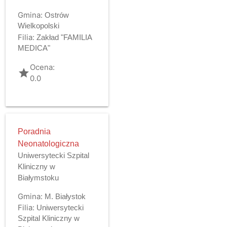
Gmina:
Ostrów
Wielkopolski
Filia:
Zakład "FAMILIA
MEDICA"
Ocena:
grade
0.0
Poradnia
Neonatologiczna
Uniwersytecki Szpital
Kliniczny w
Białymstoku
Gmina:
M. Białystok
Filia:
Uniwersytecki
Szpital Kliniczny w