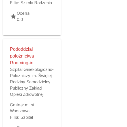
Filia:
Szkoła Rodzenia
Ocena:
grade
0.0
Pododdział
położnictwa
Rooming-in
Szpital Ginekologiczno-
Położniczy im. Świętej
Rodziny Samodzielny
Publiczny Zakład
Opieki Zdrowotnej
Gmina:
m. st.
Warszawa
Filia:
Szpital