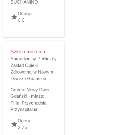
SUCHANINO
Ocena:
grade
0.0
Szkoła rodzenia
Samodzielny Publiczny
Zakład Opieki
Zdrowotnej w Nowym
Dworze Gdańskim
Gmina:
Nowy Dwór
Gdański - miasto
Filia:
Przychodnia
Przyszpitalna
Ocena:
grade
2.75