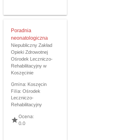
Poradnia
neonatologiczna
Niepubliczny Zakład
Opieki Zdrowotnej
Ośrodek Leczniczo-
Rehabilitacyjny w
Koszęcinie
Gmina:
Koszęcin
Filia:
Ośrodek
Leczniczo-
Rehabilitacyjny
Ocena:
grade
0.0