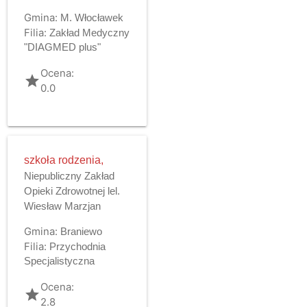
Gmina:
M. Włocławek
Filia:
Zakład Medyczny
"DIAGMED plus"
Ocena:
grade
0.0
szkoła rodzenia,
Niepubliczny Zakład
Opieki Zdrowotnej lel.
Wiesław Marzjan
Gmina:
Braniewo
Filia:
Przychodnia
Specjalistyczna
Ocena:
grade
2.8