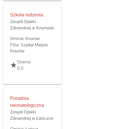
Szkoła rodzenia
Zespół Opieki
Zdrowotnej w Knurowie
Gmina:
Knurów
Filia:
Szpital Miejski
Knurów
Ocena:
grade
0.0
Poradnia
neonatologiczna
Zespół Opieki
Zdrowotnej w Łańcucie
Gmina:
Łańcut