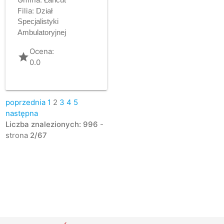
Filia:
Dział
Specjalistyki
Ambulatoryjnej
Ocena:
grade
0.0
poprzednia
1
2
3
4
5
następna
Liczba znalezionych: 996
-
strona
2/67