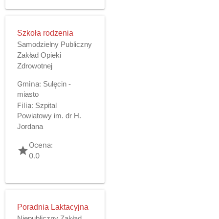
Szkoła rodzenia
Samodzielny Publiczny
Zakład Opieki
Zdrowotnej
Gmina:
Sulęcin -
miasto
Filia:
Szpital
Powiatowy im. dr H.
Jordana
Ocena:
grade
0.0
Poradnia Laktacyjna
Niepubliczny Zakład