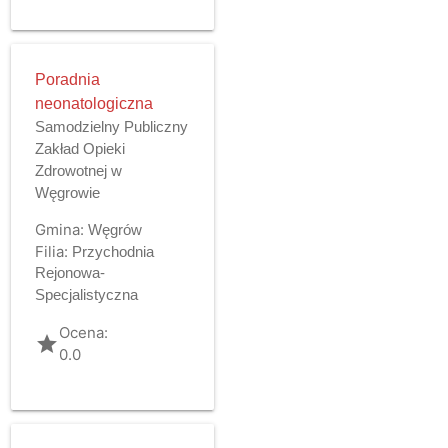
Poradnia
neonatologiczna
Samodzielny Publiczny
Zakład Opieki
Zdrowotnej w
Węgrowie
Gmina:
Węgrów
Filia:
Przychodnia
Rejonowa-
Specjalistyczna
Ocena:
grade
0.0