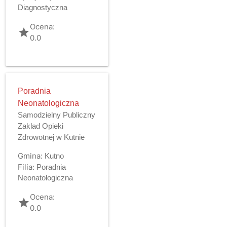
Diagnostyczna
Ocena:
grade
0.0
Poradnia
Neonatologiczna
Samodzielny Publiczny
Zaklad Opieki
Zdrowotnej w Kutnie
Gmina:
Kutno
Filia:
Poradnia
Neonatologiczna
Ocena:
grade
0.0