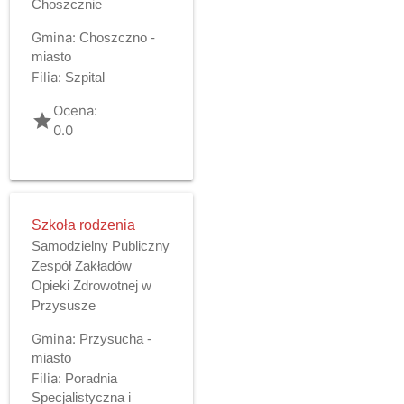
Choszcznie
Gmina:
Choszczno -
miasto
Filia:
Szpital
Ocena:
grade
0.0
Szkoła rodzenia
Samodzielny Publiczny
Zespół Zakładów
Opieki Zdrowotnej w
Przysusze
Gmina:
Przysucha -
miasto
Filia:
Poradnia
Specjalistyczna i