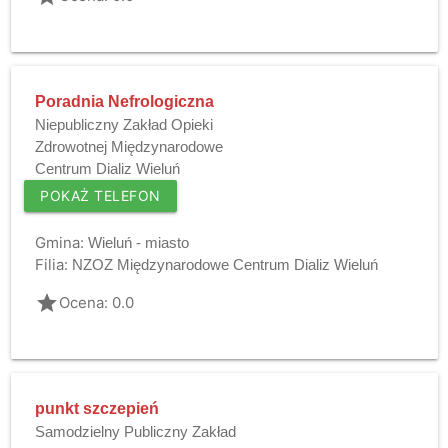
Poradnia Nefrologiczna
Niepubliczny Zakład Opieki
Zdrowotnej Międzynarodowe
Centrum Dializ Wieluń
POKAŻ TELEFON
Gmina:
Wieluń - miasto
Filia:
NZOZ Międzynarodowe Centrum Dializ Wieluń
grade
Ocena: 0.0
punkt szczepień
Samodzielny Publiczny Zakład