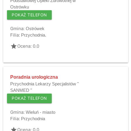
Podstawowej Opieki Zdrowotnej w
Ostrówku
POKAŻ TELEFON
Gmina:
Ostrówek
Filia:
Przychodnia.
grade
Ocena: 0.0
Poradnia urologiczna
Przychodnia Lekarzy Specjalistów "
SANMED "
POKAŻ TELEFON
Gmina:
Wieluń - miasto
Filia:
Przychodnia
grade
Ocena: 0.0