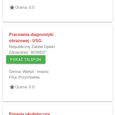
grade
Ocena: 0.0
Pracownia diagnostyki
obrazowej - USG.
Niepubliczny Zakład Opieki
Zdrowotnej " BOMED"
POKAŻ TELEFON
Gmina:
Wieluń - miasto
Filia:
Przychodnia
grade
Ocena: 0.0
Porania okulistyczna