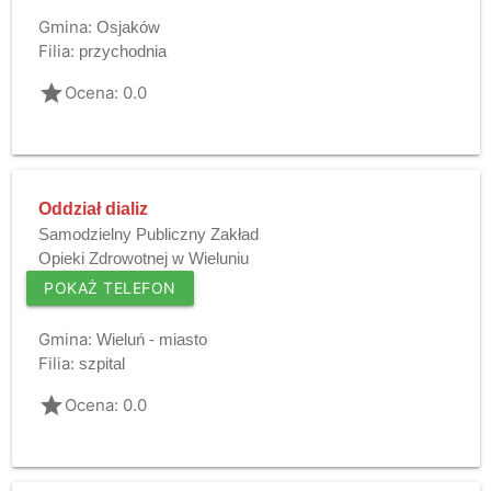
Gmina:
Osjaków
Filia:
przychodnia
grade
Ocena: 0.0
Oddział dializ
Samodzielny Publiczny Zakład
Opieki Zdrowotnej w Wieluniu
POKAŻ TELEFON
Gmina:
Wieluń - miasto
Filia:
szpital
grade
Ocena: 0.0