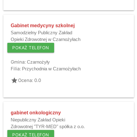
Gabinet medycyny szkolnej
Samodzielny Publiczny Zakład
Opieki Zdrowotnej w Czarnożyłach
POKAŻ TELEFON
Gmina:
Czarnożyły
Filia:
Przychodnia w Czarnożyłach
grade
Ocena: 0.0
gabinet onkologiczny
Niepubliczny Zakład Opieki
Zdrowotnej "TYR-MED" spółka z o.o.
POKAŻ TELEFON