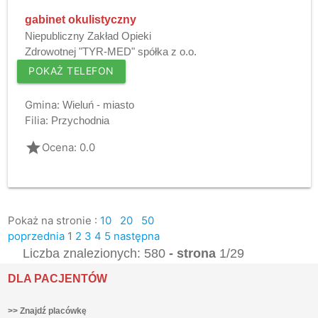
gabinet okulistyczny
Niepubliczny Zakład Opieki
Zdrowotnej "TYR-MED" spółka z o.o.
POKAŻ TELEFON
Gmina:
Wieluń - miasto
Filia:
Przychodnia
grade
Ocena: 0.0
Pokaż na stronie :
10
20
50
poprzednia
1
2
3
4
5
następna
Liczba znalezionych: 580
- strona
1/29
DLA PACJENTÓW
>> Znajdź placówkę