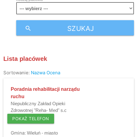
SZUKAJ
search
Lista placówek
Sortowanie:
Nazwa
Ocena
Poradnia rehabilitacji narządu
ruchu
Niepubliczny Zakład Opieki
Zdrowotnej "Reha- Med" s.c
POKAŻ TELEFON
Gmina:
Wieluń - miasto