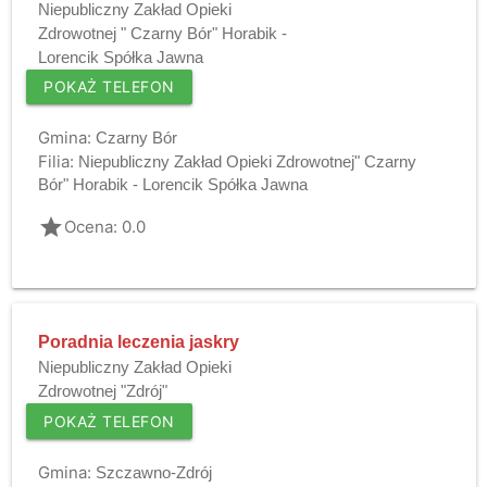
Niepubliczny Zakład Opieki
Zdrowotnej " Czarny Bór" Horabik -
Lorencik Spółka Jawna
POKAŻ TELEFON
Gmina:
Czarny Bór
Filia:
Niepubliczny Zakład Opieki Zdrowotnej" Czarny
Bór" Horabik - Lorencik Spółka Jawna
grade
Ocena: 0.0
Poradnia leczenia jaskry
Niepubliczny Zakład Opieki
Zdrowotnej "Zdrój"
POKAŻ TELEFON
Gmina:
Szczawno-Zdrój