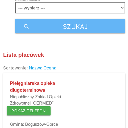
SZUKAJ
search
Lista placówek
Sortowanie:
Nazwa
Ocena
Pielęgniarska opieka
długoterminowa
Niepubliczny Zakład Opieki
Zdrowotnej "CERMED"
POKAŻ TELEFON
Gmina:
Boguszów-Gorce