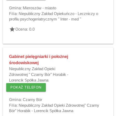
Gmina:
Mieroszów - miasto
Filia:
Niepubliczny Zakład Opiekuńczo - Leczniczy o
profilu psychogeriatrycznym " Inter - med "
grade
Ocena: 0.0
Gabinet pielęgniarki i położnej
środowiskowej
Niepubliczny Zakład Opieki
Zdrowotnej " Czarny Bór" Horabik -
Lorencik Spółka Jawna
POKAŻ TELEFON
Gmina:
Czarny Bór
Filia:
Niepubliczny Zakład Opieki Zdrowotnej" Czarny
Bór" Horabik - Lorencik Spółka Jawna