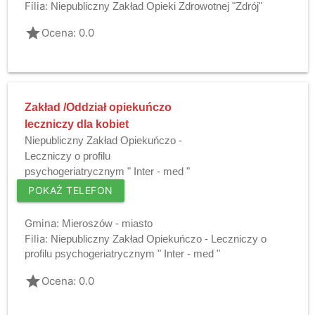
Filia:
Niepubliczny Zakład Opieki Zdrowotnej "Zdrój"
grade
Ocena: 0.0
Zakład /Oddział opiekuńczo
leczniczy dla kobiet
Niepubliczny Zakład Opiekuńczo -
Leczniczy o profilu
psychogeriatrycznym " Inter - med "
POKAŻ TELEFON
Gmina:
Mieroszów - miasto
Filia:
Niepubliczny Zakład Opiekuńczo - Leczniczy o
profilu psychogeriatrycznym " Inter - med "
grade
Ocena: 0.0