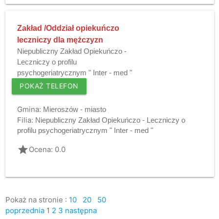
Zakład /Oddział opiekuńczo
leczniczy dla mężczyzn
Niepubliczny Zakład Opiekuńczo -
Leczniczy o profilu
psychogeriatrycznym " Inter - med "
POKAŻ TELEFON
Gmina:
Mieroszów - miasto
Filia:
Niepubliczny Zakład Opiekuńczo - Leczniczy o
profilu psychogeriatrycznym " Inter - med "
grade
Ocena: 0.0
Pokaż na stronie :
10
20
50
poprzednia
1
2
3
następna