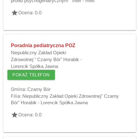
profilu psychogeriatrycznym " Inter - med "
grade
Ocena: 0.0
Poradnia pediatryczna POZ
Niepubliczny Zakład Opieki
Zdrowotnej " Czarny Bór" Horabik -
Lorencik Spółka Jawna
POKAŻ TELEFON
Gmina:
Czarny Bór
Filia:
Niepubliczny Zakład Opieki Zdrowotnej" Czarny
Bór" Horabik - Lorencik Spółka Jawna
grade
Ocena: 0.0