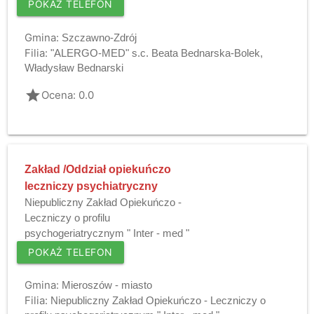
POKAŻ TELEFON
Gmina:
Szczawno-Zdrój
Filia:
"ALERGO-MED" s.c. Beata Bednarska-Bolek,
Władysław Bednarski
grade
Ocena: 0.0
Zakład /Oddział opiekuńczo
leczniczy psychiatryczny
Niepubliczny Zakład Opiekuńczo -
Leczniczy o profilu
psychogeriatrycznym " Inter - med "
POKAŻ TELEFON
Gmina:
Mieroszów - miasto
Filia:
Niepubliczny Zakład Opiekuńczo - Leczniczy o