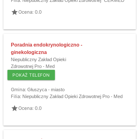
Filia:
Niepubliczny Zakład Opieki Zdrowotnej "CERMED"
grade
Ocena: 0.0
Poradnia endokrynologiczno -
ginekologiczna
Niepubliczny Zakład Opieki
Zdrowotnej Pro - Med
POKAŻ TELEFON
Gmina:
Głuszyca - miasto
Filia:
Niepubliczny Zakład Opieki Zdrowotnej Pro - Med
grade
Ocena: 0.0