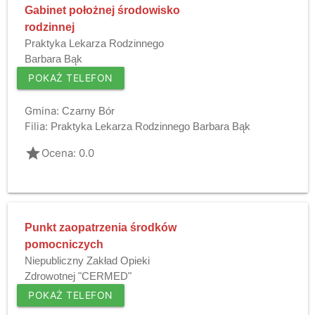
Gabinet położnej środowisko
rodzinnej
Praktyka Lekarza Rodzinnego
Barbara Bąk
POKAŻ TELEFON
Gmina:
Czarny Bór
Filia:
Praktyka Lekarza Rodzinnego Barbara Bąk
grade
Ocena: 0.0
Punkt zaopatrzenia środków
pomocniczych
Niepubliczny Zakład Opieki
Zdrowotnej "CERMED"
POKAŻ TELEFON