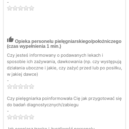
-
thumb_up
Opieka personelu pielęgniarskiego/położniczego
(czas wypełnienia 1 min.)
Czy jesteś informowany o podawanych lekach i
sposobie ich zażywania, dawkowania (np. czy występują
działania uboczne i jakie, czy zażyć przed lub po posiłku,
w jakiej dawce)
-
Czy pielęgniarka poinformowała Cię jak przygotować się
do badań diagnostycznych/zabiegu
-
Jak oceniasz troskę i życzliwość personelu