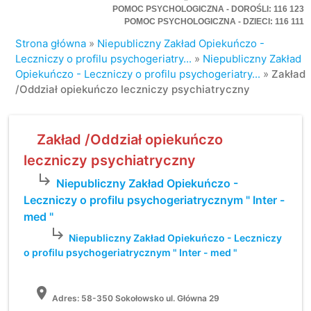
POMOC PSYCHOLOGICZNA - DOROŚLI: 116 123
POMOC PSYCHOLOGICZNA - DZIECI: 116 111
Strona główna
»
Niepubliczny Zakład Opiekuńczo -
Leczniczy o profilu psychogeriatry...
»
Niepubliczny Zakład
Opiekuńczo - Leczniczy o profilu psychogeriatry...
»
Zakład
/Oddział opiekuńczo leczniczy psychiatryczny
Zakład /Oddział opiekuńczo
leczniczy psychiatryczny
subdirectory_arrow_right
Niepubliczny Zakład Opiekuńczo -
Leczniczy o profilu psychogeriatrycznym " Inter -
med "
subdirectory_arrow_right
Niepubliczny Zakład Opiekuńczo - Leczniczy
o profilu psychogeriatrycznym " Inter - med "
location_on
Adres:
58-350 Sokołowsko ul. Główna 29