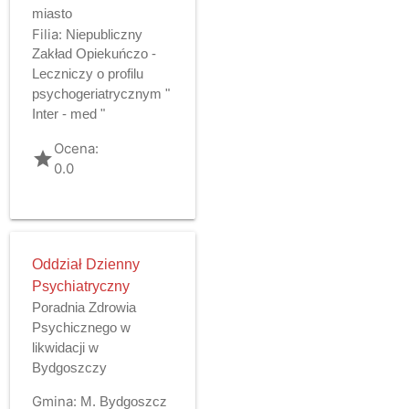
miasto
Filia:
Niepubliczny
Zakład Opiekuńczo -
Leczniczy o profilu
psychogeriatrycznym "
Inter - med "
Ocena:
grade
0.0
Oddział Dzienny
Psychiatryczny
Poradnia Zdrowia
Psychicznego w
likwidacji w
Bydgoszczy
Gmina:
M. Bydgoszcz