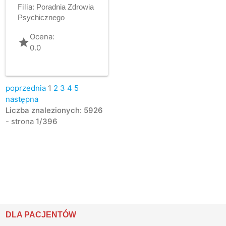
Filia:
Poradnia Zdrowia
Psychicznego
Ocena:
grade
0.0
poprzednia
1
2
3
4
5
następna
Liczba znalezionych: 5926
- strona
1/396
DLA PACJENTÓW