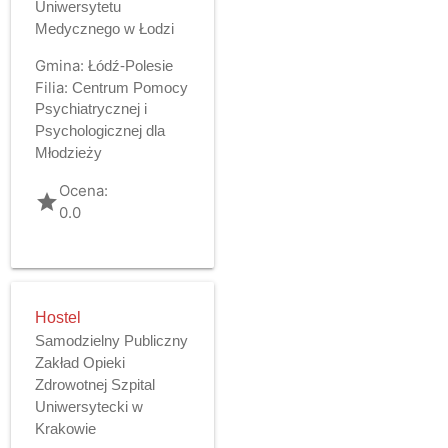
Uniwersytetu
Medycznego w Łodzi
Gmina:
Łódź-Polesie
Filia:
Centrum Pomocy
Psychiatrycznej i
Psychologicznej dla
Młodzieży
Ocena:
grade
0.0
Hostel
Samodzielny Publiczny
Zakład Opieki
Zdrowotnej Szpital
Uniwersytecki w
Krakowie