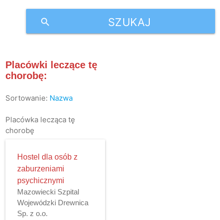
SZUKAJ
search
Placówki leczące tę
chorobę:
Sortowanie:
Nazwa
Placówka lecząca tę
chorobę
Hostel dla osób z
zaburzeniami
psychicznymi
Mazowiecki Szpital
Wojewódzki Drewnica
Sp. z o.o.