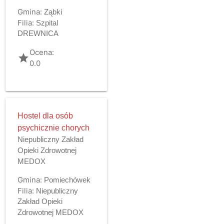
Gmina:
Ząbki
Filia:
Szpital
DREWNICA
Ocena:
grade
0.0
Hostel dla osób
psychicznie chorych
Niepubliczny Zakład
Opieki Zdrowotnej
MEDOX
Gmina:
Pomiechówek
Filia:
Niepubliczny
Zakład Opieki
Zdrowotnej MEDOX