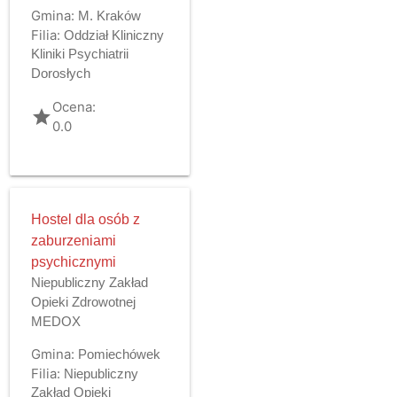
Gmina:
M. Kraków
Filia:
Oddział Kliniczny
Kliniki Psychiatrii
Dorosłych
Ocena:
grade
0.0
Hostel dla osób z
zaburzeniami
psychicznymi
Niepubliczny Zakład
Opieki Zdrowotnej
MEDOX
Gmina:
Pomiechówek
Filia:
Niepubliczny
Zakład Opieki