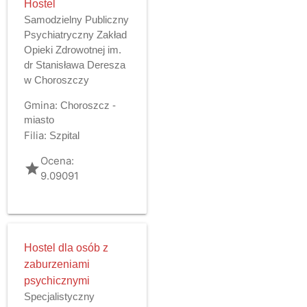
Hostel
Samodzielny Publiczny
Psychiatryczny Zakład
Opieki Zdrowotnej im.
dr Stanisława Deresza
w Choroszczy
Gmina:
Choroszcz -
miasto
Filia:
Szpital
Ocena:
grade
9.09091
Hostel dla osób z
zaburzeniami
psychicznymi
Specjalistyczny