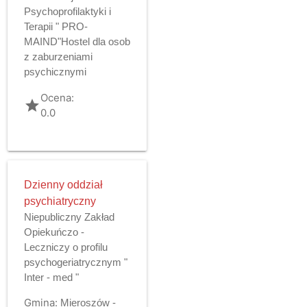
Psychoprofilaktyki i
Terapii " PRO-
MAIND"Hostel dla osob
z zaburzeniami
psychicznymi
Ocena:
grade
0.0
Dzienny oddział
psychiatryczny
Niepubliczny Zakład
Opiekuńczo -
Leczniczy o profilu
psychogeriatrycznym "
Inter - med "
Gmina:
Mieroszów -