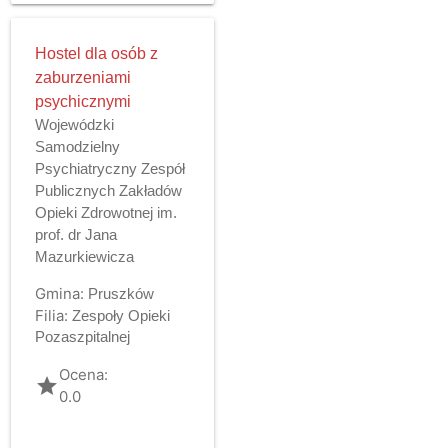
Hostel dla osób z
zaburzeniami
psychicznymi
Wojewódzki
Samodzielny
Psychiatryczny Zespół
Publicznych Zakładów
Opieki Zdrowotnej im.
prof. dr Jana
Mazurkiewicza
Gmina:
Pruszków
Filia:
Zespoły Opieki
Pozaszpitalnej
Ocena:
grade
0.0