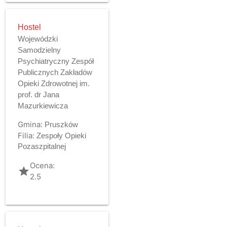
Hostel
Wojewódzki
Samodzielny
Psychiatryczny Zespół
Publicznych Zakładów
Opieki Zdrowotnej im.
prof. dr Jana
Mazurkiewicza
Gmina:
Pruszków
Filia:
Zespoły Opieki
Pozaszpitalnej
Ocena:
grade
2.5