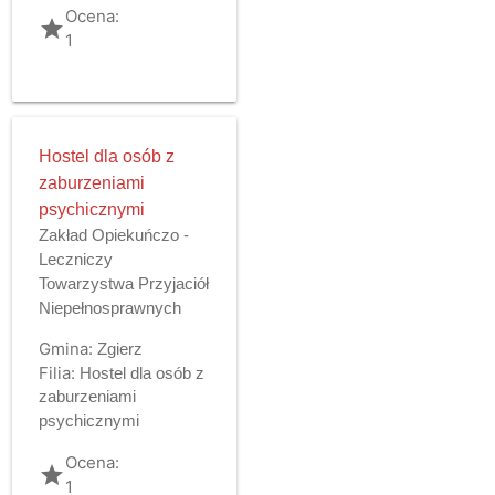
Ocena:
grade
1
Hostel dla osób z
zaburzeniami
psychicznymi
Zakład Opiekuńczo -
Leczniczy
Towarzystwa Przyjaciół
Niepełnosprawnych
Gmina:
Zgierz
Filia:
Hostel dla osób z
zaburzeniami
psychicznymi
Ocena:
grade
1