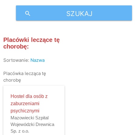
SZUKAJ
search
Placówki leczące tę
chorobę:
Sortowanie:
Nazwa
Placówka lecząca tę
chorobę
Hostel dla osób z
zaburzeniami
psychicznymi
Mazowiecki Szpital
Wojewódzki Drewnica
Sp. z o.o.