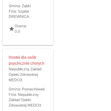
Gmina:
Ząbki
Filia:
Szpital
DREWNICA
Ocena:
grade
0.0
Hostel dla osób
psychicznie chorych
Niepubliczny Zakład
Opieki Zdrowotnej
MEDOX
Gmina:
Pomiechówek
Filia:
Niepubliczny
Zakład Opieki
Zdrowotnej MEDOX