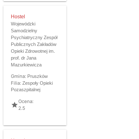
Hostel
Wojewódzki
Samodzielny
Psychiatryczny Zespół
Publicznych Zakładów
Opieki Zdrowotnej im.
prof. dr Jana
Mazurkiewicza
Gmina:
Pruszków
Filia:
Zespoły Opieki
Pozaszpitalnej
Ocena:
grade
2.5