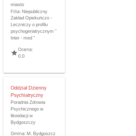
miasto
Filia:
Niepubliczny
Zakład Opiekuńczo -
Leczniczy o profilu
psychogeriatrycznym "
Inter - med "
Ocena:
grade
0.0
Oddział Dzienny
Psychiatryczny
Poradnia Zdrowia
Psychicznego w
likwidacji w
Bydgoszczy
Gmina:
M. Bydgoszcz