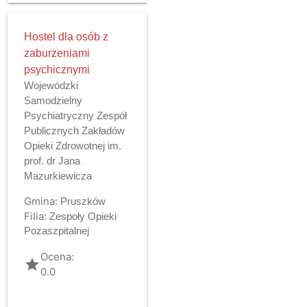
Hostel dla osób z
zaburzeniami
psychicznymi
Wojewódzki
Samodzielny
Psychiatryczny Zespół
Publicznych Zakładów
Opieki Zdrowotnej im.
prof. dr Jana
Mazurkiewicza
Gmina:
Pruszków
Filia:
Zespoły Opieki
Pozaszpitalnej
Ocena:
grade
0.0