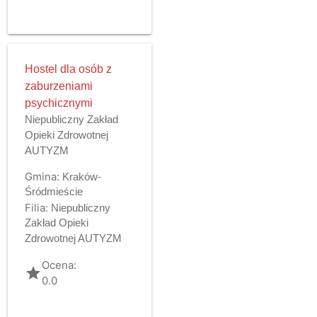
Hostel dla osób z
zaburzeniami
psychicznymi
Niepubliczny Zakład
Opieki Zdrowotnej
AUTYZM
Gmina:
Kraków-
Śródmieście
Filia:
Niepubliczny
Zakład Opieki
Zdrowotnej AUTYZM
Ocena:
grade
0.0