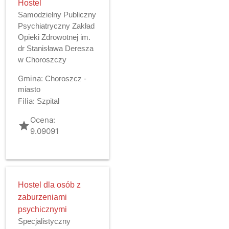
Hostel
Samodzielny Publiczny
Psychiatryczny Zakład
Opieki Zdrowotnej im.
dr Stanisława Deresza
w Choroszczy
Gmina:
Choroszcz -
miasto
Filia:
Szpital
Ocena:
grade
9.09091
Hostel dla osób z
zaburzeniami
psychicznymi
Specjalistyczny