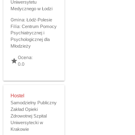
Uniwersytetu
Medycznego w Łodzi
Gmina:
Łódź-Polesie
Filia:
Centrum Pomocy
Psychiatrycznej i
Psychologicznej dla
Młodzieży
Ocena:
grade
0.0
Hostel
Samodzielny Publiczny
Zakład Opieki
Zdrowotnej Szpital
Uniwersytecki w
Krakowie