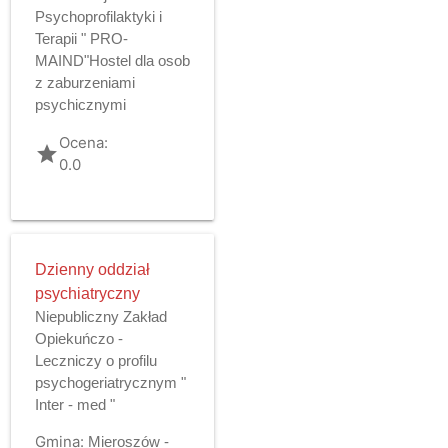
Psychoprofilaktyki i
Terapii " PRO-
MAIND"Hostel dla osob
z zaburzeniami
psychicznymi
Ocena:
grade
0.0
Dzienny oddział
psychiatryczny
Niepubliczny Zakład
Opiekuńczo -
Leczniczy o profilu
psychogeriatrycznym "
Inter - med "
Gmina:
Mieroszów -