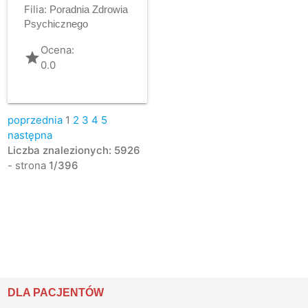
Filia:
Poradnia Zdrowia
Psychicznego
Ocena:
grade
0.0
poprzednia
1
2
3
4
5
następna
Liczba znalezionych: 5926
- strona
1/396
DLA PACJENTÓW