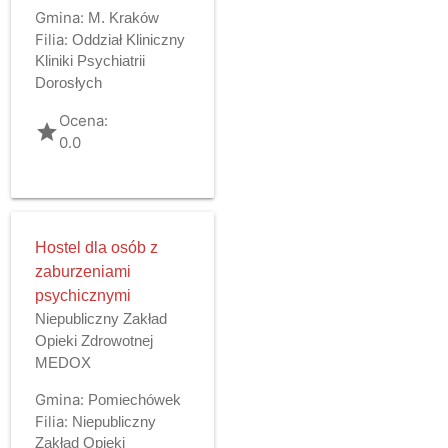
Gmina:
M. Kraków
Filia:
Oddział Kliniczny
Kliniki Psychiatrii
Dorosłych
Ocena:
grade
0.0
Hostel dla osób z
zaburzeniami
psychicznymi
Niepubliczny Zakład
Opieki Zdrowotnej
MEDOX
Gmina:
Pomiechówek
Filia:
Niepubliczny
Zakład Opieki