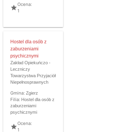
Ocena:
grade
1
Hostel dla osób z
zaburzeniami
psychicznymi
Zakład Opiekuńczo -
Leczniczy
Towarzystwa Przyjaciół
Niepełnosprawnych
Gmina:
Zgierz
Filia:
Hostel dla osób z
zaburzeniami
psychicznymi
Ocena:
grade
1