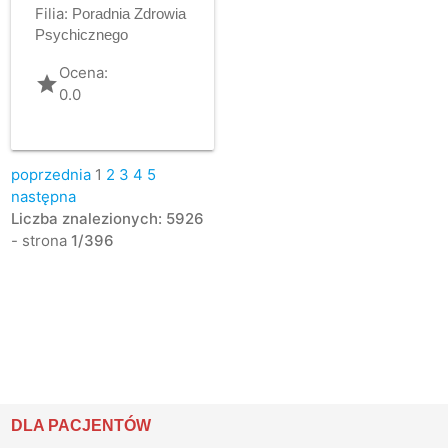
Filia:
Poradnia Zdrowia
Psychicznego
Ocena:
grade
0.0
poprzednia
1
2
3
4
5
następna
Liczba znalezionych: 5926
- strona
1/396
DLA PACJENTÓW