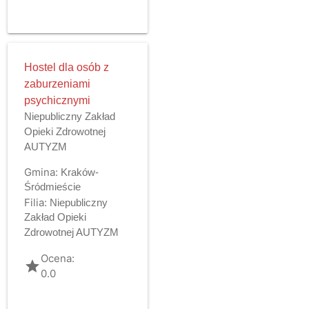
Hostel dla osób z
zaburzeniami
psychicznymi
Niepubliczny Zakład
Opieki Zdrowotnej
AUTYZM
Gmina:
Kraków-
Śródmieście
Filia:
Niepubliczny
Zakład Opieki
Zdrowotnej AUTYZM
Ocena:
grade
0.0