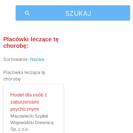
SZUKAJ
search
Placówki leczące tę
chorobę:
Sortowanie:
Nazwa
Placówka lecząca tę
chorobę
Hostel dla osób z
zaburzeniami
psychicznymi
Mazowiecki Szpital
Wojewódzki Drewnica
Sp. z o.o.