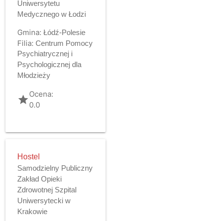
Uniwersytetu
Medycznego w Łodzi
Gmina:
Łódź-Polesie
Filia:
Centrum Pomocy
Psychiatrycznej i
Psychologicznej dla
Młodzieży
Ocena:
grade
0.0
Hostel
Samodzielny Publiczny
Zakład Opieki
Zdrowotnej Szpital
Uniwersytecki w
Krakowie