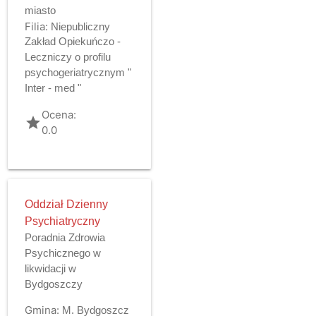
miasto
Filia:
Niepubliczny
Zakład Opiekuńczo -
Leczniczy o profilu
psychogeriatrycznym "
Inter - med "
Ocena:
grade
0.0
Oddział Dzienny
Psychiatryczny
Poradnia Zdrowia
Psychicznego w
likwidacji w
Bydgoszczy
Gmina:
M. Bydgoszcz