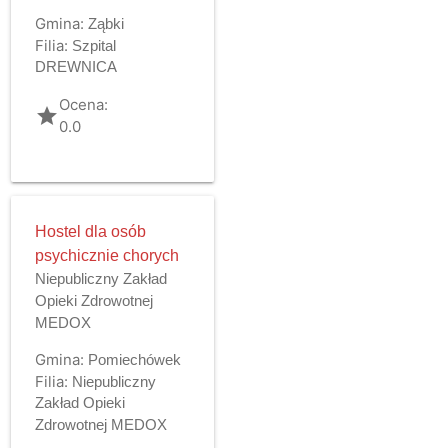
Gmina:
Ząbki
Filia:
Szpital
DREWNICA
Ocena:
grade
0.0
Hostel dla osób
psychicznie chorych
Niepubliczny Zakład
Opieki Zdrowotnej
MEDOX
Gmina:
Pomiechówek
Filia:
Niepubliczny
Zakład Opieki
Zdrowotnej MEDOX