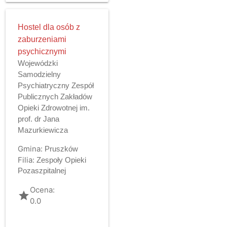
Hostel dla osób z
zaburzeniami
psychicznymi
Wojewódzki
Samodzielny
Psychiatryczny Zespół
Publicznych Zakładów
Opieki Zdrowotnej im.
prof. dr Jana
Mazurkiewicza
Gmina:
Pruszków
Filia:
Zespoły Opieki
Pozaszpitalnej
Ocena:
grade
0.0