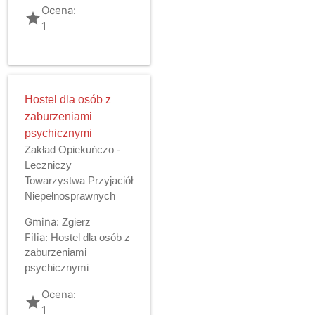
Ocena:
grade
1
Hostel dla osób z
zaburzeniami
psychicznymi
Zakład Opiekuńczo -
Leczniczy
Towarzystwa Przyjaciół
Niepełnosprawnych
Gmina:
Zgierz
Filia:
Hostel dla osób z
zaburzeniami
psychicznymi
Ocena:
grade
1