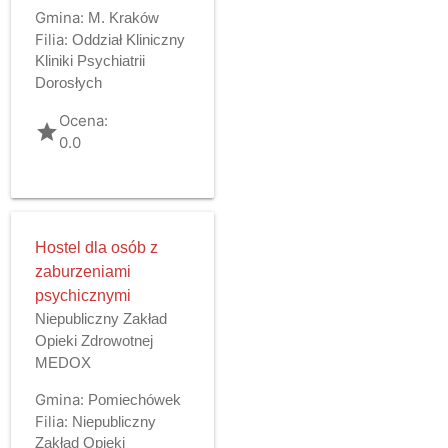
Gmina:
M. Kraków
Filia:
Oddział Kliniczny
Kliniki Psychiatrii
Dorosłych
Ocena:
grade
0.0
Hostel dla osób z
zaburzeniami
psychicznymi
Niepubliczny Zakład
Opieki Zdrowotnej
MEDOX
Gmina:
Pomiechówek
Filia:
Niepubliczny
Zakład Opieki