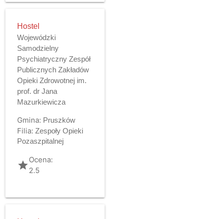
Hostel
Wojewódzki
Samodzielny
Psychiatryczny Zespół
Publicznych Zakładów
Opieki Zdrowotnej im.
prof. dr Jana
Mazurkiewicza
Gmina:
Pruszków
Filia:
Zespoły Opieki
Pozaszpitalnej
Ocena:
grade
2.5