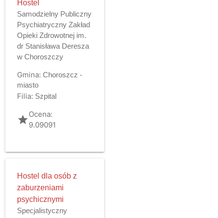
Hostel
Samodzielny Publiczny
Psychiatryczny Zakład
Opieki Zdrowotnej im.
dr Stanisława Deresza
w Choroszczy
Gmina:
Choroszcz -
miasto
Filia:
Szpital
Ocena:
grade
9.09091
Hostel dla osób z
zaburzeniami
psychicznymi
Specjalistyczny