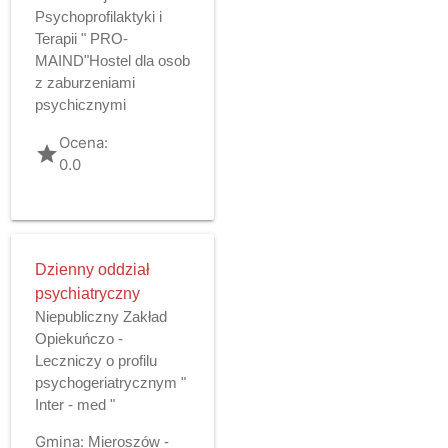
Psychoprofilaktyki i
Terapii " PRO-
MAIND"Hostel dla osob
z zaburzeniami
psychicznymi
Ocena:
grade
0.0
Dzienny oddział
psychiatryczny
Niepubliczny Zakład
Opiekuńczo -
Leczniczy o profilu
psychogeriatrycznym "
Inter - med "
Gmina:
Mieroszów -