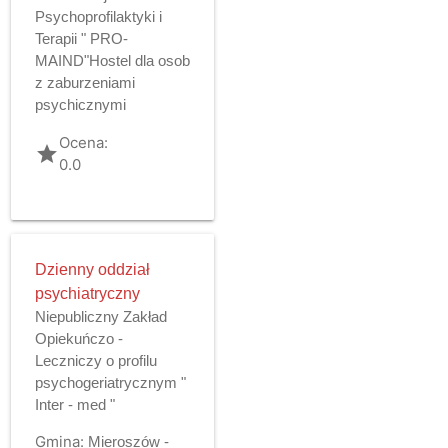
Psychoprofilaktyki i
Terapii " PRO-
MAIND"Hostel dla osob
z zaburzeniami
psychicznymi
Ocena:
grade
0.0
Dzienny oddział
psychiatryczny
Niepubliczny Zakład
Opiekuńczo -
Leczniczy o profilu
psychogeriatrycznym "
Inter - med "
Gmina:
Mieroszów -