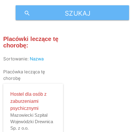
SZUKAJ
search
Placówki leczące tę
chorobę:
Sortowanie:
Nazwa
Placówka lecząca tę
chorobę
Hostel dla osób z
zaburzeniami
psychicznymi
Mazowiecki Szpital
Wojewódzki Drewnica
Sp. z o.o.