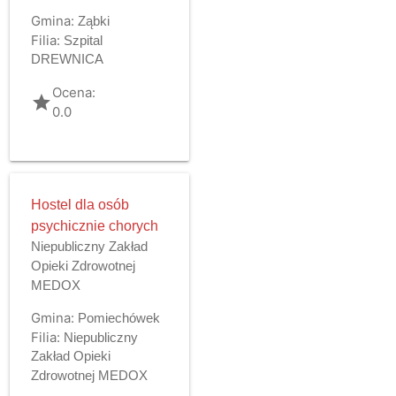
Gmina:
Ząbki
Filia:
Szpital
DREWNICA
Ocena:
grade
0.0
Hostel dla osób
psychicznie chorych
Niepubliczny Zakład
Opieki Zdrowotnej
MEDOX
Gmina:
Pomiechówek
Filia:
Niepubliczny
Zakład Opieki
Zdrowotnej MEDOX