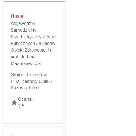
Hostel
Wojewódzki
Samodzielny
Psychiatryczny Zespół
Publicznych Zakładów
Opieki Zdrowotnej im.
prof. dr Jana
Mazurkiewicza
Gmina:
Pruszków
Filia:
Zespoły Opieki
Pozaszpitalnej
Ocena:
grade
2.5