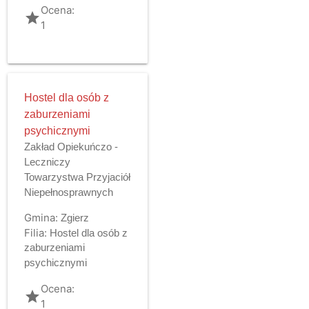
Ocena:
grade
1
Hostel dla osób z
zaburzeniami
psychicznymi
Zakład Opiekuńczo -
Leczniczy
Towarzystwa Przyjaciół
Niepełnosprawnych
Gmina:
Zgierz
Filia:
Hostel dla osób z
zaburzeniami
psychicznymi
Ocena:
grade
1