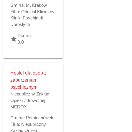
Gmina:
M. Kraków
Filia:
Oddział Kliniczny
Kliniki Psychiatrii
Dorosłych
Ocena:
grade
0.0
Hostel dla osób z
zaburzeniami
psychicznymi
Niepubliczny Zakład
Opieki Zdrowotnej
MEDOX
Gmina:
Pomiechówek
Filia:
Niepubliczny
Zakład Opieki