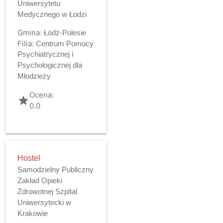
Uniwersytetu
Medycznego w Łodzi
Gmina:
Łódź-Polesie
Filia:
Centrum Pomocy
Psychiatrycznej i
Psychologicznej dla
Młodzieży
Ocena:
grade
0.0
Hostel
Samodzielny Publiczny
Zakład Opieki
Zdrowotnej Szpital
Uniwersytecki w
Krakowie