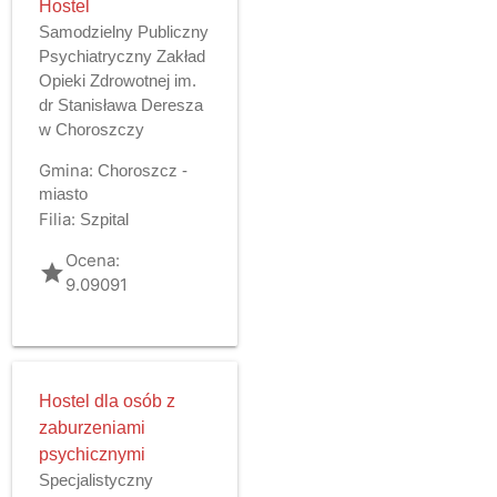
Hostel
Samodzielny Publiczny
Psychiatryczny Zakład
Opieki Zdrowotnej im.
dr Stanisława Deresza
w Choroszczy
Gmina:
Choroszcz -
miasto
Filia:
Szpital
Ocena:
grade
9.09091
Hostel dla osób z
zaburzeniami
psychicznymi
Specjalistyczny