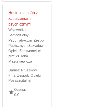
Hostel dla osób z
zaburzeniami
psychicznymi
Wojewódzki
Samodzielny
Psychiatryczny Zespół
Publicznych Zakładów
Opieki Zdrowotnej im.
prof. dr Jana
Mazurkiewicza
Gmina:
Pruszków
Filia:
Zespoły Opieki
Pozaszpitalnej
Ocena:
grade
0.0