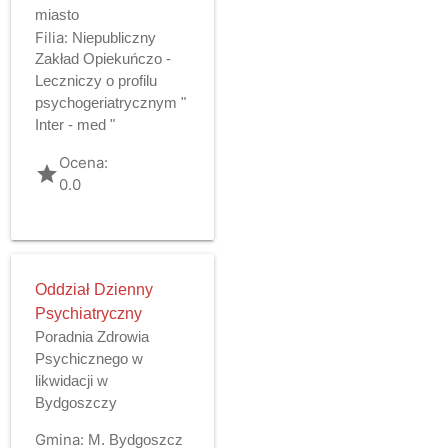
miasto
Filia:
Niepubliczny
Zakład Opiekuńczo -
Leczniczy o profilu
psychogeriatrycznym "
Inter - med "
Ocena:
grade
0.0
Oddział Dzienny
Psychiatryczny
Poradnia Zdrowia
Psychicznego w
likwidacji w
Bydgoszczy
Gmina:
M. Bydgoszcz