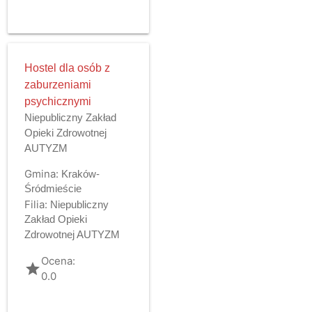
Hostel dla osób z
zaburzeniami
psychicznymi
Niepubliczny Zakład
Opieki Zdrowotnej
AUTYZM
Gmina:
Kraków-
Śródmieście
Filia:
Niepubliczny
Zakład Opieki
Zdrowotnej AUTYZM
Ocena:
grade
0.0