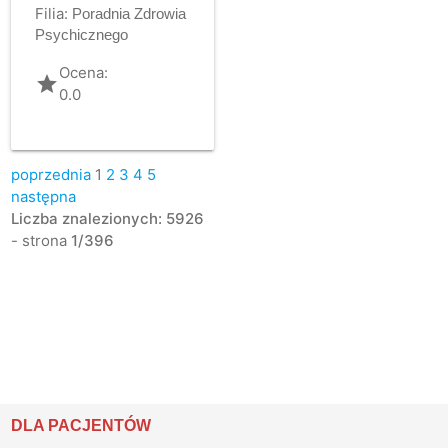
Filia:
Poradnia Zdrowia
Psychicznego
Ocena:
grade
0.0
poprzednia
1
2
3
4
5
następna
Liczba znalezionych: 5926
- strona
1/396
DLA PACJENTÓW