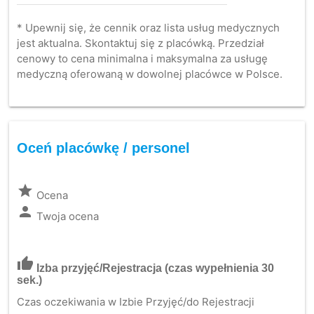
* Upewnij się, że cennik oraz lista usług medycznych
jest aktualna. Skontaktuj się z placówką. Przedział
cenowy to cena minimalna i maksymalna za usługę
medyczną oferowaną w dowolnej placówce w Polsce.
Oceń placówkę / personel
grade
Ocena
person
Twoja ocena
thumb_up
Izba przyjęć/Rejestracja
(czas wypełnienia 30
sek.)
Czas oczekiwania w Izbie Przyjęć/do Rejestracji