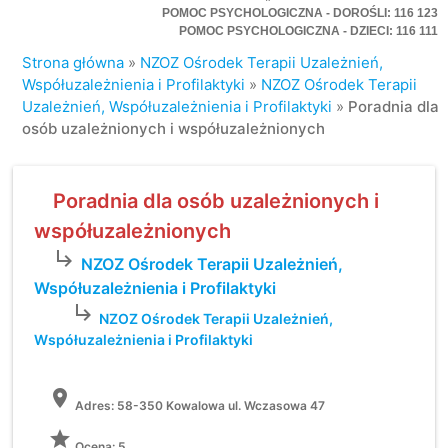
POMOC PSYCHOLOGICZNA - DOROŚLI: 116 123
POMOC PSYCHOLOGICZNA - DZIECI: 116 111
Strona główna
»
NZOZ Ośrodek Terapii Uzależnień,
Współuzależnienia i Profilaktyki
»
NZOZ Ośrodek Terapii
Uzależnień, Współuzależnienia i Profilaktyki
»
Poradnia dla
osób uzależnionych i współuzależnionych
Poradnia dla osób uzależnionych i
współuzależnionych
subdirectory_arrow_right
NZOZ Ośrodek Terapii Uzależnień,
Współuzależnienia i Profilaktyki
subdirectory_arrow_right
NZOZ Ośrodek Terapii Uzależnień,
Współuzależnienia i Profilaktyki
location_on
Adres:
58-350 Kowalowa ul. Wczasowa 47
grade
Ocena: 5