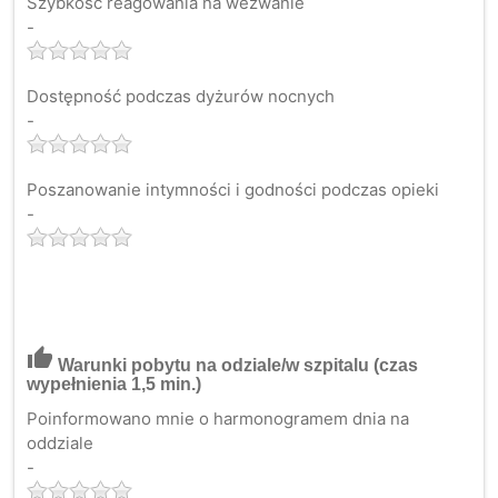
Szybkość reagowania na wezwanie
-
Dostępność podczas dyżurów nocnych
-
Poszanowanie intymności i godności podczas opieki
-
thumb_up
Warunki pobytu na odziale/w szpitalu
(czas
wypełnienia 1,5 min.)
Poinformowano mnie o harmonogramem dnia na
oddziale
-