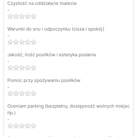
Czystość na oddziale/w toalecie
-
Warunki do snu i odpoczynku (cisza i spokój)
-
Jakość, ilość posiłków i estetyka podania
-
Pomoc przy spożywaniu posiłków
-
Oceniam parking (bezpłatny, dostępność wolnych miejsc
itp.)
-