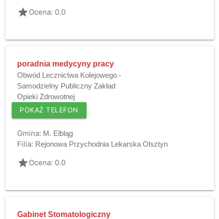
grade
Ocena: 0.0
poradnia medycyny pracy
Obwód Lecznictwa Kolejowego -
Samodzielny Publiczny Zakład
Opieki Zdrowotnej
POKAŻ TELEFON
Gmina:
M. Elbląg
Filia:
Rejonowa Przychodnia Lekarska Olsztyn
grade
Ocena: 0.0
Gabinet Stomatologiczny