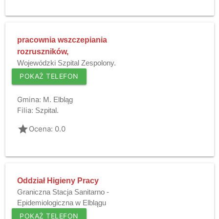
pracownia wszczepiania
rozruszników,
Wojewódzki Szpital Zespolony.
POKAŻ TELEFON
Gmina:
M. Elbląg
Filia:
Szpital.
grade
Ocena: 0.0
Oddział Higieny Pracy
Graniczna Stacja Sanitarno -
Epidemiologiczna w Elblągu
POKAŻ TELEFON