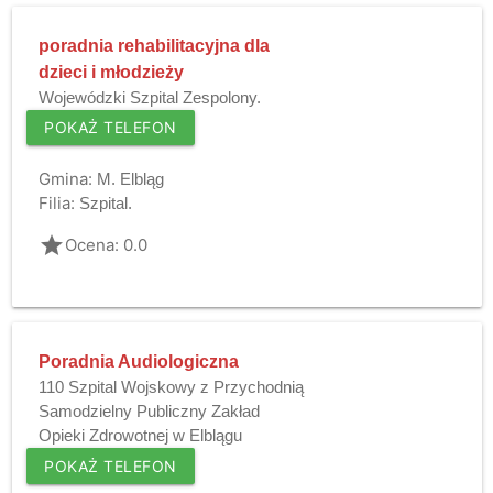
poradnia rehabilitacyjna dla
dzieci i młodzieży
Wojewódzki Szpital Zespolony.
POKAŻ TELEFON
Gmina:
M. Elbląg
Filia:
Szpital.
grade
Ocena: 0.0
Poradnia Audiologiczna
110 Szpital Wojskowy z Przychodnią
Samodzielny Publiczny Zakład
Opieki Zdrowotnej w Elblągu
POKAŻ TELEFON