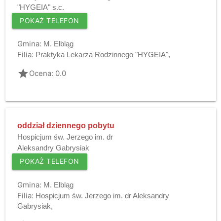
"HYGEIA" s.c.
POKAŻ TELEFON
Gmina:
M. Elbląg
Filia:
Praktyka Lekarza Rodzinnego "HYGEIA",
grade
Ocena: 0.0
oddział dziennego pobytu
Hospicjum św. Jerzego im. dr
Aleksandry Gabrysiak
POKAŻ TELEFON
Gmina:
M. Elbląg
Filia:
Hospicjum św. Jerzego im. dr Aleksandry
Gabrysiak,