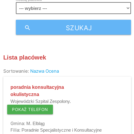
SZUKAJ
search
Lista placówek
Sortowanie:
Nazwa
Ocena
poradnia konsultacyjna
okulistyczna
Wojewódzki Szpital Zespolony.
POKAŻ TELEFON
Gmina:
M. Elbląg
Filia:
Poradnie Specjalistyczne i Konsultacyjne