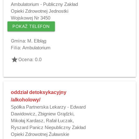
Ambulatorium - Publiczny Zakład
Opieki Zdrowotnej Jednostki
Wojskowej Nr 3450
POKAŻ TELEFON
Gmina:
M. Elbląg
Filia:
Ambulatorium
grade
Ocena: 0.0
oddział detoksykacyjny
/alkoholowy/
Spółka Partnerska Lekarzy - Edward
Dawidowicz, Zbigniew Grądzki,
Mikołaj Kardasz, Rafał Łuczak,
Ryszard Panicz Niepubliczny Zakład
Opieki Zdrowotnej Żuławskie