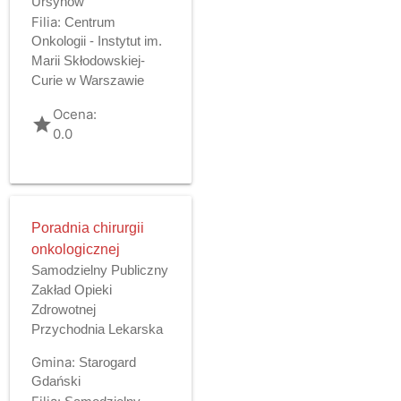
Ursynów
Filia:
Centrum
Onkologii - Instytut im.
Marii Skłodowskiej-
Curie w Warszawie
Ocena:
grade
0.0
Poradnia chirurgii
onkologicznej
Samodzielny Publiczny
Zakład Opieki
Zdrowotnej
Przychodnia Lekarska
Gmina:
Starogard
Gdański