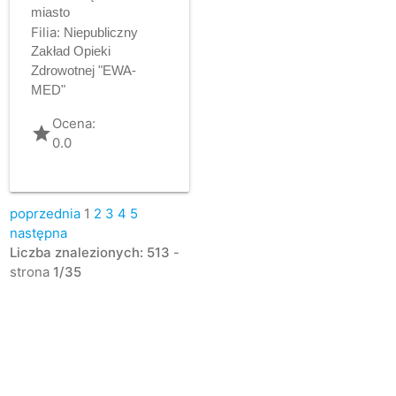
miasto
Filia:
Niepubliczny
Zakład Opieki
Zdrowotnej "EWA-
MED"
Ocena:
grade
0.0
poprzednia
1
2
3
4
5
następna
Liczba znalezionych: 513
-
strona
1/35