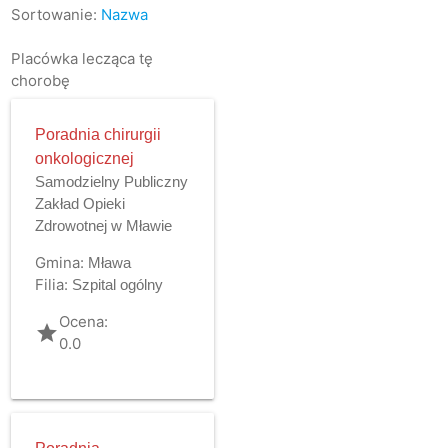
Sortowanie:
Nazwa
Placówka lecząca tę
chorobę
Poradnia chirurgii
onkologicznej
Samodzielny Publiczny
Zakład Opieki
Zdrowotnej w Mławie
Gmina:
Mława
Filia:
Szpital ogólny
Ocena:
grade
0.0