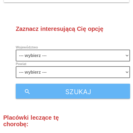
Zaznacz interesującą Cię opcję
Województwo
Powiat
SZUKAJ
search
Placówki leczące tę
chorobę: