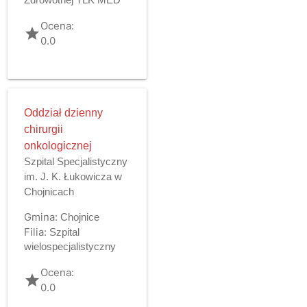
Zdrowotnej TLK MED
Ocena:
grade
0.0
Oddział dzienny
chirurgii
onkologicznej
Szpital Specjalistyczny
im. J. K. Łukowicza w
Chojnicach
Gmina:
Chojnice
Filia:
Szpital
wielospecjalistyczny
Ocena:
grade
0.0