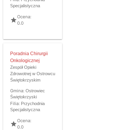
Specjalistyczna
Ocena:
grade
0.0
Poradnia Chirurgii
Onkologicznej
Zespół Opieki
Zdrowotnej w Ostrowcu
Świętokrzyskim
Gmina:
Ostrowiec
Świętokrzyski
Filia:
Przychodnia
Specjalistyczna
Ocena:
grade
0.0