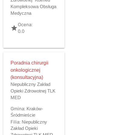
Zdrowotnej "Kolmed"
Kompleksowa Obsługa
Medyczna
Ocena:
grade
0.0
Poradnia chirurgii
onkologicznej
(konsultacyjna)
Niepubliczny Zakład
Opieki Zdrowotnej TLK
MED
Gmina:
Kraków-
Śródmieście
Filia:
Niepubliczny
Zakład Opieki