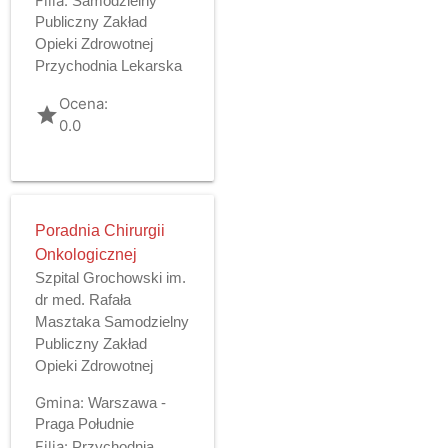
Filia:
Samodzielny
Publiczny Zakład
Opieki Zdrowotnej
Przychodnia Lekarska
Ocena:
grade
0.0
Poradnia Chirurgii
Onkologicznej
Szpital Grochowski im.
dr med. Rafała
Masztaka Samodzielny
Publiczny Zakład
Opieki Zdrowotnej
Gmina:
Warszawa -
Praga Południe
Filia:
Przychodnia