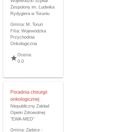
Wojewódzki Szpital
Zespolony im. Ludwika
Rydygiera w Toruniu
Gmina:
M. Toruń
Filia:
Wojewódzka
Przychodnia
Onkologiczna
Ocena:
grade
0.0
Poradnia chirurgii
onkologicznej
Niepubliczny Zakład
Opieki Zdrowotnej
"EWA-MED"
Gmina:
Ziębice -