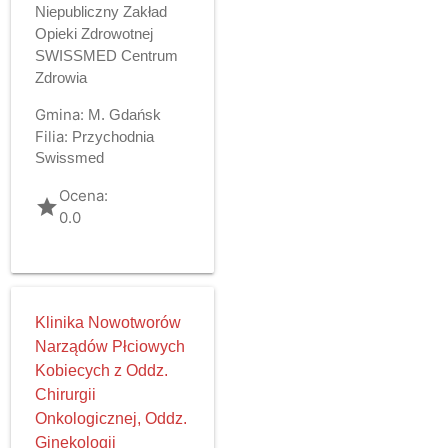
Niepubliczny Zakład
Opieki Zdrowotnej
SWISSMED Centrum
Zdrowia
Gmina:
M. Gdańsk
Filia:
Przychodnia
Swissmed
Ocena:
grade
0.0
Klinika Nowotworów
Narządów Płciowych
Kobiecych z Oddz.
Chirurgii
Onkologicznej, Oddz.
Ginekologii