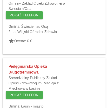
Gminny Zakład Opieki Zdrowotnej w
Świeciu n/Osą
POKAŻ TELEFON
Gmina:
Świecie nad Osą
Filia:
Wiejski Ośrodek Zdrowia
grade
Ocena: 0.0
Pielęgniarska Opieka
Długoterminowa
Samodzielny Publiczny Zakład
Opieki Zdrowotnej im. Macieja z
Miechowa w Łasinie
POKAŻ TELEFON
Gmina:
Łasin - miasto