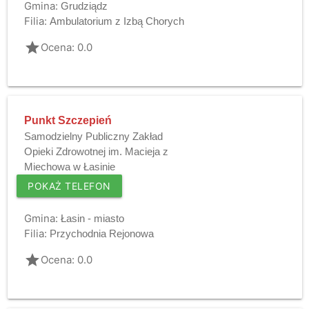
Gmina:
Grudziądz
Filia:
Ambulatorium z Izbą Chorych
grade
Ocena: 0.0
Punkt Szczepień
Samodzielny Publiczny Zakład
Opieki Zdrowotnej im. Macieja z
Miechowa w Łasinie
POKAŻ TELEFON
Gmina:
Łasin - miasto
Filia:
Przychodnia Rejonowa
grade
Ocena: 0.0