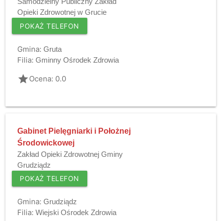
Samodzielny Publiczny Zakład
Opieki Zdrowotnej w Grucie
POKAŻ TELEFON
Gmina:
Gruta
Filia:
Gminny Ośrodek Zdrowia
grade
Ocena: 0.0
Gabinet Pielęgniarki i Położnej
Środowickowej
Zakład Opieki Zdrowotnej Gminy
Grudziądz
POKAŻ TELEFON
Gmina:
Grudziądz
Filia:
Wiejski Ośrodek Zdrowia