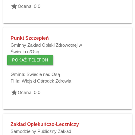
grade
Ocena: 0.0
Punkt Szczepień
Gminny Zakład Opieki Zdrowotnej w
Świeciu n/Osą
POKAŻ TELEFON
Gmina:
Świecie nad Osą
Filia:
Wiejski Ośrodek Zdrowia
grade
Ocena: 0.0
Zakład Opiekuńczo-Leczniczy
Samodzielny Publiczny Zakład