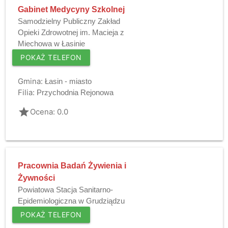
Gabinet Medycyny Szkolnej
Samodzielny Publiczny Zakład
Opieki Zdrowotnej im. Macieja z
Miechowa w Łasinie
POKAŻ TELEFON
Gmina:
Łasin - miasto
Filia:
Przychodnia Rejonowa
grade
Ocena: 0.0
Pracownia Badań Żywienia i
Żywności
Powiatowa Stacja Sanitarno-
Epidemiologiczna w Grudziądzu
POKAŻ TELEFON