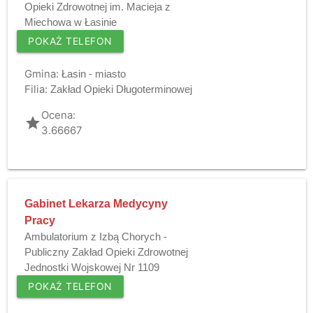
Opieki Zdrowotnej im. Macieja z
Miechowa w Łasinie
POKAŻ TELEFON
Gmina:
Łasin - miasto
Filia:
Zakład Opieki Długoterminowej
Ocena:
grade
3.66667
Gabinet Lekarza Medycyny
Pracy
Ambulatorium z Izbą Chorych -
Publiczny Zakład Opieki Zdrowotnej
Jednostki Wojskowej Nr 1109
POKAŻ TELEFON