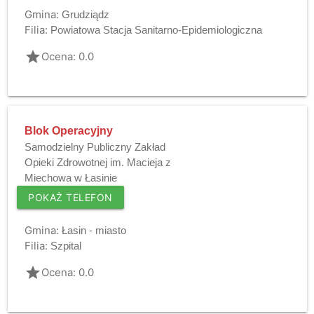
Gmina:
Grudziądz
Filia:
Powiatowa Stacja Sanitarno-Epidemiologiczna
grade
Ocena: 0.0
Blok Operacyjny
Samodzielny Publiczny Zakład
Opieki Zdrowotnej im. Macieja z
Miechowa w Łasinie
POKAŻ TELEFON
Gmina:
Łasin - miasto
Filia:
Szpital
grade
Ocena: 0.0