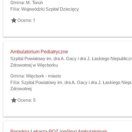
Gmina:
M. Toruń
Filia:
Wojewódzki Szpital Dziecięcy
grade
Ocena: 1
Ambulatorium Pediatryczne
Szpital Powiatowy im. dra A. Gacy i dra J. Łaskiego Niepublic
Zdrowotnej w Więcborku
Gmina:
Więcbork - miasto
Filia:
Szpital Powiatowy im. dra A. Gacy i dra J. Łaskiego Niep
Zdrowotnej
grade
Ocena: 5
Poradnia Lekarza POZ (ogólna) Ambulatorium