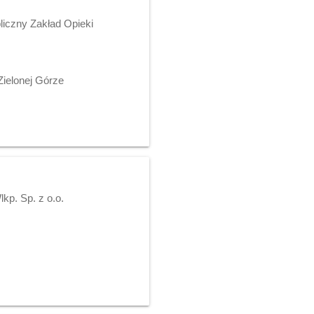
iczny Zakład Opieki
ielonej Górze
p. Sp. z o.o.