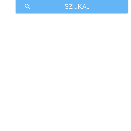
SZUKAJ
search