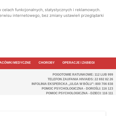
 celach funkcjonalnych, statystycznych i reklamowych.
serwisu internetowego, bez zmiany ustawień przeglądarki
ACÓWKI MEDYCZNE
CHOROBY
OPERACJE I ZABIEGI
POGOTOWIE RATUNKOWE: 112 LUB 999
TELEFON ZAUFANIA HIV/AIDS: 22 692 82 26
INFOLINIA EKSPERCKA „ULGA W BÓLU”: 800 706 838
POMOC PSYCHOLOGICZNA - DOROŚLI: 116 123
POMOC PSYCHOLOGICZNA - DZIECI: 116 111