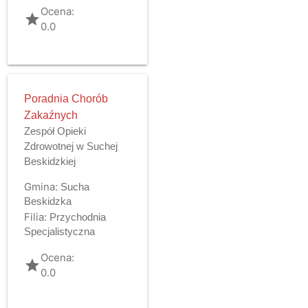
Ocena:
grade
0.0
Poradnia Chorób
Zakaźnych
Zespół Opieki
Zdrowotnej w Suchej
Beskidzkiej
Gmina:
Sucha
Beskidzka
Filia:
Przychodnia
Specjalistyczna
Ocena:
grade
0.0