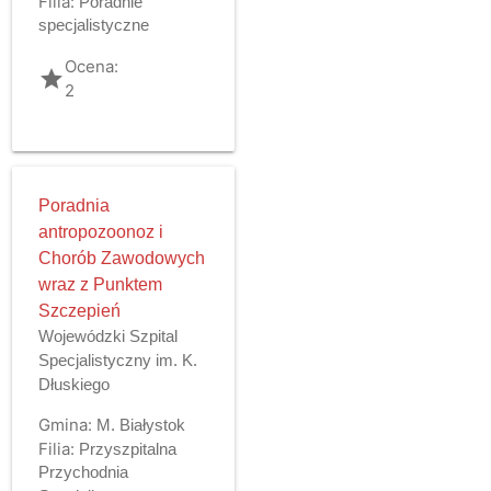
Filia:
Poradnie
specjalistyczne
Ocena:
grade
2
Poradnia
antropozoonoz i
Chorób Zawodowych
wraz z Punktem
Szczepień
Wojewódzki Szpital
Specjalistyczny im. K.
Dłuskiego
Gmina:
M. Białystok
Filia:
Przyszpitalna
Przychodnia