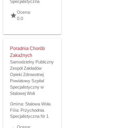
Specjalistyczna
Ocena:
grade
0.0
Poradnia Chorób
Zakaźnych
Samodzielny Publiczny
Zespół Zakładów
Opieki Zdrowotnej
Powiatowy Szpital
Specjalistyczny w
Stalowej Woli
Gmina:
Stalowa Wola
Filia:
Przychodnia
Specjalistyczna Nr 1
Ocena: