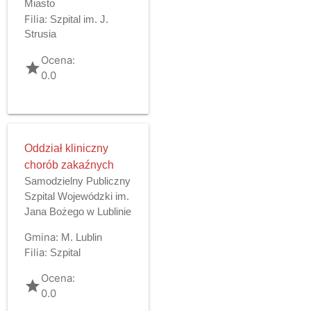
Miasto
Filia:
Szpital im. J.
Strusia
Ocena:
grade
0.0
Oddział kliniczny
chorób zakaźnych
Samodzielny Publiczny
Szpital Wojewódzki im.
Jana Bożego w Lublinie
Gmina:
M. Lublin
Filia:
Szpital
Ocena:
grade
0.0