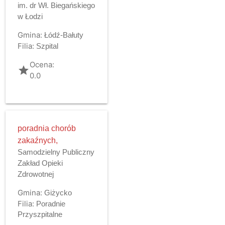
im. dr Wł. Biegańskiego
w Łodzi
Gmina:
Łódź-Bałuty
Filia:
Szpital
Ocena:
grade
0.0
poradnia chorób
zakaźnych,
Samodzielny Publiczny
Zakład Opieki
Zdrowotnej
Gmina:
Giżycko
Filia:
Poradnie
Przyszpitalne