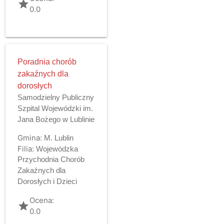
grade
0.0
Poradnia chorób
zakaźnych dla
dorosłych
Samodzielny Publiczny
Szpital Wojewódzki im.
Jana Bożego w Lublinie
Gmina:
M. Lublin
Filia:
Wojewódzka
Przychodnia Chorób
Zakaźnych dla
Dorosłych i Dzieci
Ocena:
grade
0.0