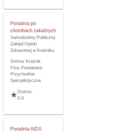
Poradnia po
chorobach zakaźnych
Samodzielny Publiczny
Zakład Opieki
Zdrowotnej w Kraśniku
Gmina:
Kraśnik
Filia:
Powiatowa
Przychodnia
Specjalistyczna
Ocena:
grade
0.0
Poradnia AIDS