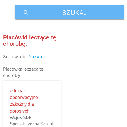
SZUKAJ
search
Placówki leczące tę
chorobę:
Sortowanie:
Nazwa
Placówka lecząca tę
chorobę
oddział
obserwacyjno-
zakaźny dla
dorosłych
Wojewódzki
Specjalistyczny Szpital