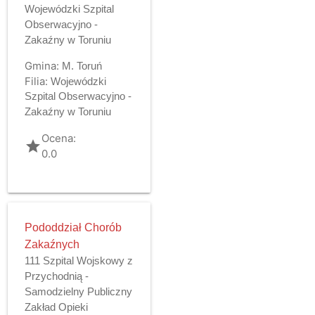
Wojewódzki Szpital
Obserwacyjno -
Zakaźny w Toruniu
Gmina:
M. Toruń
Filia:
Wojewódzki
Szpital Obserwacyjno -
Zakaźny w Toruniu
Ocena:
grade
0.0
Pododdział Chorób
Zakaźnych
111 Szpital Wojskowy z
Przychodnią -
Samodzielny Publiczny
Zakład Opieki