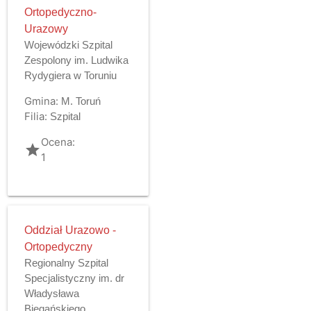
Ortopedyczno-
Urazowy
Wojewódzki Szpital
Zespolony im. Ludwika
Rydygiera w Toruniu
Gmina:
M. Toruń
Filia:
Szpital
Ocena:
grade
1
Oddział Urazowo -
Ortopedyczny
Regionalny Szpital
Specjalistyczny im. dr
Władysława
Biegańskiego