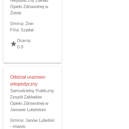
Niepubliczny Zakład
Opieki Zdrowotnej w
Żninie
Gmina:
Żnin
Filia:
Szpital
Ocena:
grade
0.0
Oddział urazowo-
ortopedyczny
Samodzielny Publiczny
Zespół Zakładów
Opieki Zdrowotnej w
Janowie Lubelskim
Gmina:
Janów Lubelski
- miasto