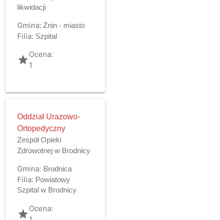
likwidacji
Gmina:
Żnin - miasto
Filia:
Szpital
Ocena:
grade
1
Oddział Urazowo-
Ortopedyczny
Zespół Opieki
Zdrowotnej w Brodnicy
Gmina:
Brodnica
Filia:
Powiatowy
Szpital w Brodnicy
Ocena:
grade
1