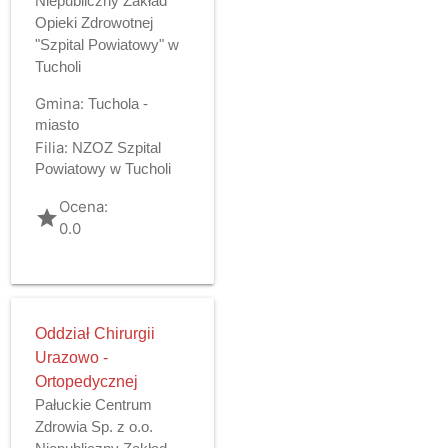
Niepubliczny Zakład
Opieki Zdrowotnej
"Szpital Powiatowy" w
Tucholi
Gmina:
Tuchola -
miasto
Filia:
NZOZ Szpital
Powiatowy w Tucholi
Ocena:
grade
0.0
Oddział Chirurgii
Urazowo -
Ortopedycznej
Pałuckie Centrum
Zdrowia Sp. z o.o.