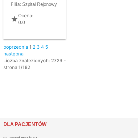
Filia:
Szpital Rejonowy
Ocena:
grade
0.0
poprzednia
1
2
3
4
5
następna
Liczba znalezionych: 2729
-
strona
1/182
DLA PACJENTÓW