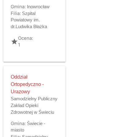
Gmina:
Inowrocław
Filia:
Szpital
Powiatowy im.
dr.Ludwika Błażka
Ocena:
grade
1
Oddział
Ortopedyczno -
Urazowy
Samodzielny Publiczny
Zakład Opieki
Zdrowotnej w Świeciu
Gmina:
Świecie -
miasto
Filia:
Samodzielny