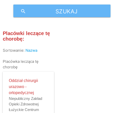
SZUKAJ
search
Placówki leczące tę
chorobę:
Sortowanie:
Nazwa
Placówka lecząca tę
chorobę
Oddział chirurgii
urazowo -
ortopedycznej
Niepubliczny Zakład
Opieki Zdrowotnej
Łużyckie Centrum