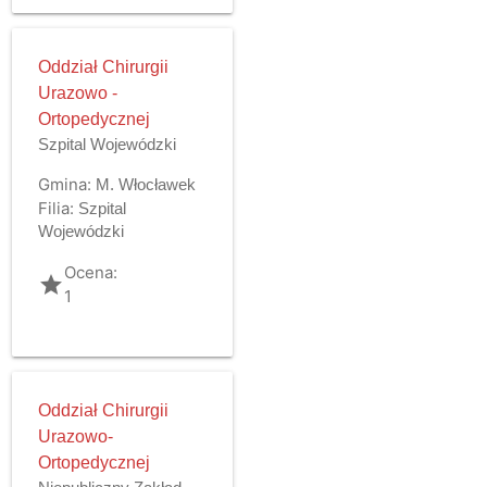
Oddział Chirurgii
Urazowo -
Ortopedycznej
Szpital Wojewódzki
Gmina:
M. Włocławek
Filia:
Szpital
Wojewódzki
Ocena:
grade
1
Oddział Chirurgii
Urazowo-
Ortopedycznej