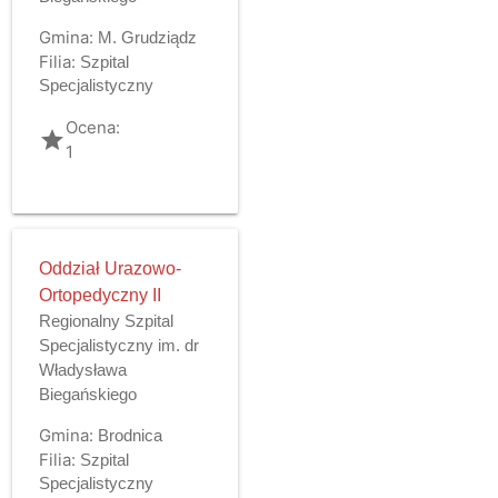
Gmina:
M. Grudziądz
Filia:
Szpital
Specjalistyczny
Ocena:
grade
1
Oddział Urazowo-
Ortopedyczny II
Regionalny Szpital
Specjalistyczny im. dr
Władysława
Biegańskiego
Gmina:
Brodnica
Filia:
Szpital
Specjalistyczny