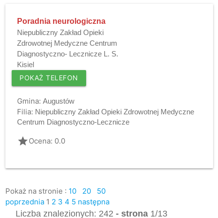
Poradnia neurologiczna
Niepubliczny Zakład Opieki
Zdrowotnej Medyczne Centrum
Diagnostyczno- Lecznicze L. S.
Kisiel
POKAŻ TELEFON
Gmina:
Augustów
Filia:
Niepubliczny Zakład Opieki Zdrowotnej Medyczne
Centrum Diagnostyczno-Lecznicze
grade
Ocena: 0.0
Pokaż na stronie :
10
20
50
poprzednia
1
2
3
4
5
następna
Liczba znalezionych: 242
- strona
1/13