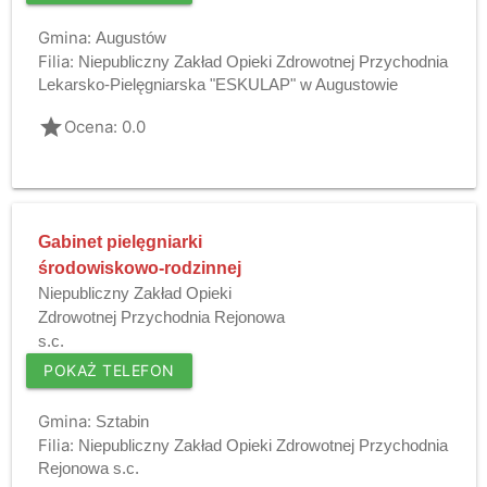
Gmina:
Augustów
Filia:
Niepubliczny Zakład Opieki Zdrowotnej Przychodnia
Lekarsko-Pielęgniarska "ESKULAP" w Augustowie
grade
Ocena: 0.0
Gabinet pielęgniarki
środowiskowo-rodzinnej
Niepubliczny Zakład Opieki
Zdrowotnej Przychodnia Rejonowa
s.c.
POKAŻ TELEFON
Gmina:
Sztabin
Filia:
Niepubliczny Zakład Opieki Zdrowotnej Przychodnia
Rejonowa s.c.