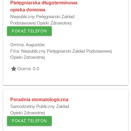
Pielęgniarska długoterminowa
opieka domowa
Niepubliczny Pielęgniarski Zakład
Podstawowej Opieki Zdrowotnej
POKAŻ TELEFON
Gmina:
Augustów
Filia:
Niepubliczny Pielęgniarski Zakład Podstawowej
Opieki Zdrowotnej
grade
Ocena: 0.0
Poradnia stomatologiczna
Samodzielny Publiczny Zakład
Opieki Zdrowotnej
POKAŻ TELEFON