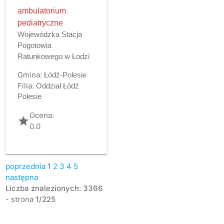
ambulatorium
pediatryczne
Wojewódzka Stacja
Pogotowia
Ratunkowego w Łodzi
Gmina:
Łódź-Polesie
Filia:
Oddział Łódź
Polesie
Ocena:
grade
0.0
poprzednia
1
2
3
4
5
następna
Liczba znalezionych: 3366
- strona
1/225