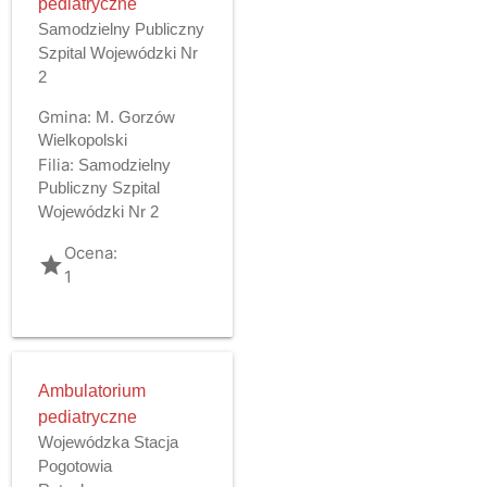
pediatryczne
Samodzielny Publiczny
Szpital Wojewódzki Nr
2
Gmina:
M. Gorzów
Wielkopolski
Filia:
Samodzielny
Publiczny Szpital
Wojewódzki Nr 2
Ocena:
grade
1
Ambulatorium
pediatryczne
Wojewódzka Stacja
Pogotowia