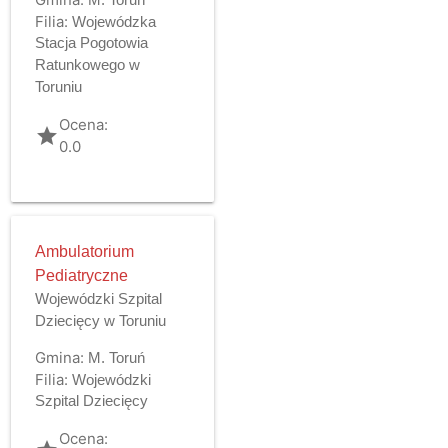
Filia:
Wojewódzka
Stacja Pogotowia
Ratunkowego w
Toruniu
Ocena:
grade
0.0
Ambulatorium
Pediatryczne
Wojewódzki Szpital
Dziecięcy w Toruniu
Gmina:
M. Toruń
Filia:
Wojewódzki
Szpital Dziecięcy
Ocena: