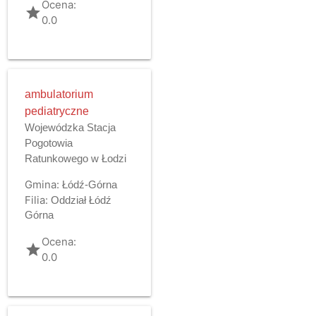
Ocena:
grade
0.0
ambulatorium
pediatryczne
Wojewódzka Stacja
Pogotowia
Ratunkowego w Łodzi
Gmina:
Łódź-Górna
Filia:
Oddział Łódź
Górna
Ocena:
grade
0.0