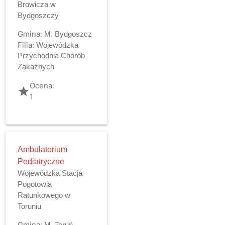
Browicza w
Bydgoszczy
Gmina:
M. Bydgoszcz
Filia:
Wojewódzka
Przychodnia Chorób
Zakaźnych
Ocena:
grade
1
Ambulatorium
Pediatryczne
Wojewódzka Stacja
Pogotowia
Ratunkowego w
Toruniu
Gmina:
M. Toruń