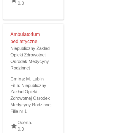
0.0
Ambulatorium
pediatryczne
Niepubliczny Zakład
Opieki Zdrowotnej
Ośrodek Medycyny
Rodzinnej
Gmina:
M. Lublin
Filia:
Niepubliczny
Zakład Opieki
Zdrowotnej Ośrodek
Medycyny Rodzinnej
Filia nr 1
Ocena:
grade
0.0