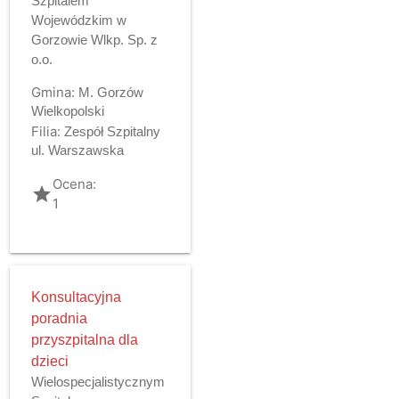
Szpitalem
Wojewódzkim w
Gorzowie Wlkp. Sp. z
o.o.
Gmina:
M. Gorzów
Wielkopolski
Filia:
Zespół Szpitalny
ul. Warszawska
Ocena:
grade
1
Konsultacyjna
poradnia
przyszpitalna dla
dzieci
Wielospecjalistycznym