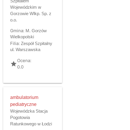
Szpitalem
Wojewódzkim w
Gorzowie Wlkp. Sp. z
o.o.
Gmina:
M. Gorzów
Wielkopolski
Filia:
Zespół Szpitalny
ul. Warszawska
Ocena:
grade
0.0
ambulatorium
pediatryczne
Wojewódzka Stacja
Pogotowia
Ratunkowego w Łodzi