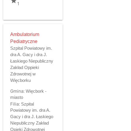
grade
1
Ambulatorium
Pediatryczne
Szpital Powiatowy im.
dra A. Gacy i dra J.
Łaskiego Niepubliczny
Zakład Oppieki
Zdrowotnej w
Więcborku
Gmina:
Więcbork -
miasto
Filia:
Szpital
Powiatowy im. dra A.
Gacy i dra J. Łaskiego
Niepubliczny Zakład
Opieki Zdrowotnej