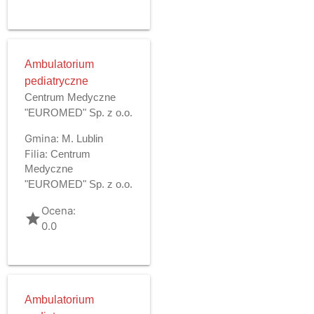
Ambulatorium
pediatryczne
Centrum Medyczne
"EUROMED" Sp. z o.o.
Gmina:
M. Lublin
Filia:
Centrum
Medyczne
"EUROMED" Sp. z o.o.
Ocena:
grade
0.0
Ambulatorium