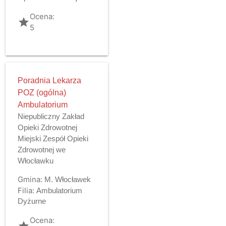
Ocena:
grade
5
Poradnia Lekarza
POZ (ogólna)
Ambulatorium
Niepubliczny Zakład
Opieki Zdrowotnej
Miejski Zespół Opieki
Zdrowotnej we
Włocławku
Gmina:
M. Włocławek
Filia:
Ambulatorium
Dyżurne
Ocena:
grade