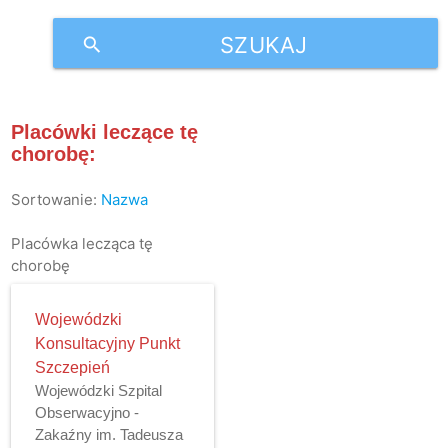
SZUKAJ
search
Placówki leczące tę
chorobę:
Sortowanie:
Nazwa
Placówka lecząca tę
chorobę
Wojewódzki
Konsultacyjny Punkt
Szczepień
Wojewódzki Szpital
Obserwacyjno -
Zakaźny im. Tadeusza