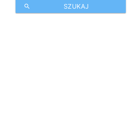
SZUKAJ
search