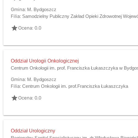
Gmina:
M. Bydgoszcz
Filia:
Samodzielny Publiczny Zakład Opieki Zdrowotnej Wojewódz
grade
Ocena: 0.0
Oddział Urologii Onkologicznej
Centrum Onkologii im. prof. Franciszka Łukaszczyka w Bydg
Gmina:
M. Bydgoszcz
Filia:
Centrum Onkologii im. prof.Franciszka Łukaszczyka
grade
Ocena: 0.0
Oddział Urologiczny
Regionalny Szpital Specjalistyczny im. dr Władysława Biegańs