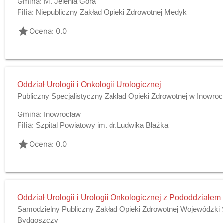
Gmina:
M. Jelenia Góra
Filia:
Niepubliczny Zakład Opieki Zdrowotnej Medyk
grade
Ocena: 0.0
Oddział Urologii i Onkologii Urologicznej
Publiczny Specjalistyczny Zakład Opieki Zdrowotnej w Inowroc
Gmina:
Inowrocław
Filia:
Szpital Powiatowy im. dr.Ludwika Błażka
grade
Ocena: 0.0
Oddział Urologii i Urologii Onkologicznej z Pododdziałem
Samodzielny Publiczny Zakład Opieki Zdrowotnej Wojewódzki Sz
Bydgoszczy