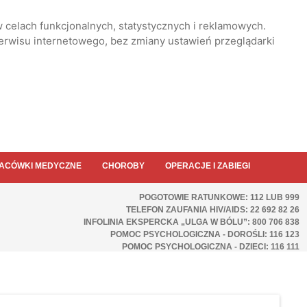
 celach funkcjonalnych, statystycznych i reklamowych.
serwisu internetowego, bez zmiany ustawień przeglądarki
ACÓWKI MEDYCZNE
CHOROBY
OPERACJE I ZABIEGI
POGOTOWIE RATUNKOWE: 112 LUB 999
TELEFON ZAUFANIA HIV/AIDS: 22 692 82 26
INFOLINIA EKSPERCKA „ULGA W BÓLU”: 800 706 838
POMOC PSYCHOLOGICZNA - DOROŚLI: 116 123
POMOC PSYCHOLOGICZNA - DZIECI: 116 111