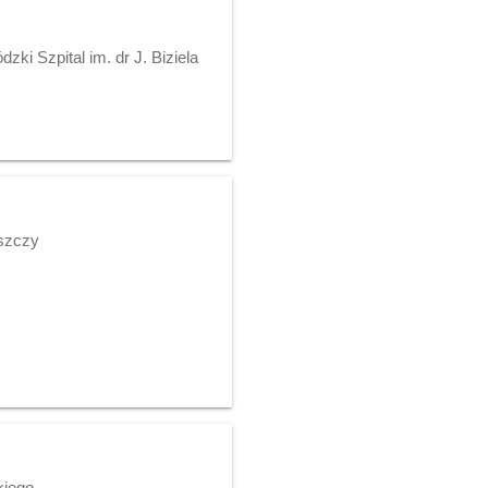
ki Szpital im. dr J. Biziela
oszczy
kiego