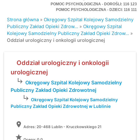
POMOC PSYCHOLOGICZNA - DOROŚLI: 116 123
POMOC PSYCHOLOGICZNA - DZIECI: 116 111
Strona główna
»
Okręgowy Szpital Kolejowy Samodzielny
Publiczny Zakład Opieki Zdrow...
»
Okręgowy Szpital
Kolejowy Samodzielny Publiczny Zakład Opieki Zdrow...
»
Oddział urologiczny i onkologii urologicznej
Oddział urologiczny i onkologii
urologicznej
subdirectory_arrow_right
Okręgowy Szpital Kolejowy Samodzielny
Publiczny Zakład Opieki Zdrowotnej
subdirectory_arrow_right
Okręgowy Szpital Kolejowy Samodzielny
Publiczny Zakład Opieki Zdrowotnej w Lublinie
location_on
Adres:
20-468 Lublin - Kruczkowskiego 21
grade
Ocena: 0.0