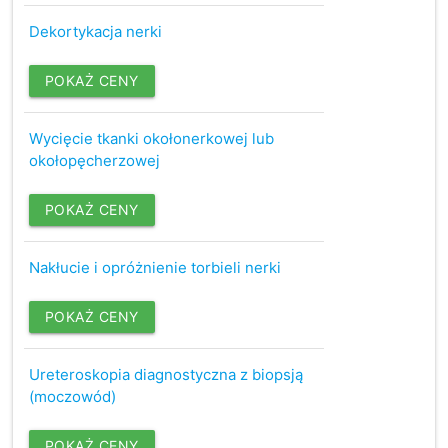
Dekortykacja nerki
POKAŻ CENY
Wycięcie tkanki okołonerkowej lub
okołopęcherzowej
POKAŻ CENY
Nakłucie i opróżnienie torbieli nerki
POKAŻ CENY
Ureteroskopia diagnostyczna z biopsją
(moczowód)
POKAŻ CENY