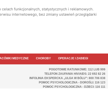
 celach funkcjonalnych, statystycznych i reklamowych.
serwisu internetowego, bez zmiany ustawień przeglądarki
ACÓWKI MEDYCZNE
CHOROBY
OPERACJE I ZABIEGI
POGOTOWIE RATUNKOWE: 112 LUB 999
TELEFON ZAUFANIA HIV/AIDS: 22 692 82 26
INFOLINIA EKSPERCKA „ULGA W BÓLU”: 800 706 838
POMOC PSYCHOLOGICZNA - DOROŚLI: 116 123
POMOC PSYCHOLOGICZNA - DZIECI: 116 111