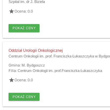
Szpital im. dr J. Biziela
grade
Ocena: 0.0
POKAŻ CENY
Oddział Urologii Onkologicznej
Centrum Onkologii im. prof. Franciszka Łukaszczyka w Bydg
Gmina:
M. Bydgoszcz
Filia:
Centrum Onkologii im. prof.Franciszka Łukaszczyka
grade
Ocena: 0.0
POKAŻ CENY