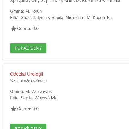
Specjalistyczny Szpital Miejski im. M. Kopernika w Toruniu
Gmina:
M. Toruń
Filia:
Specjalistyczny Szpital Miejski im. M. Kopernika
grade
Ocena: 0.0
POKAŻ CENY
Oddział Urologii
Szpital Wojewódzki
Gmina:
M. Włocławek
Filia:
Szpital Wojewódzki
grade
Ocena: 0.0
POKAŻ CENY