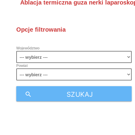
Ablacja termiczna guza nerki laparosk
Opcje filtrowania
Województwo
Powiat
SZUKAJ
search