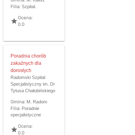
Filia:
Szpital.
Ocena:
grade
0.0
Poradnia chorób
zakaźnych dla
dorosłych
Radomski Szpital
Specjalistyczny im. Dr
Tytusa Chałubińskiego
Gmina:
M. Radom
Filia:
Poradnie
specjalistyczne
Ocena:
grade
0.0