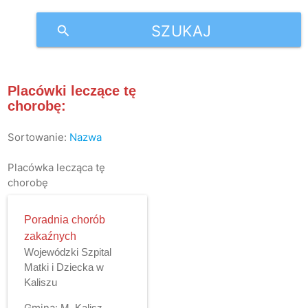
SZUKAJ
search
Placówki leczące tę
chorobę:
Sortowanie:
Nazwa
Placówka lecząca tę
chorobę
Poradnia chorób
zakaźnych
Wojewódzki Szpital
Matki i Dziecka w
Kaliszu
Gmina:
M. Kalisz