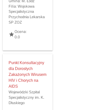
Gmina:
M. Łódź
Filia:
Wojskowa
Specjalistyczna
Przychodnia Lekarska
SP ZOZ
Ocena:
grade
0.0
Punkt Konsultacyjny
dla Dorosłych
Zakażonych Wirusem
HIV i Chorych na
AIDS
Wojewódzki Szpital
Specjalistyczny im. K.
Dłuskiego