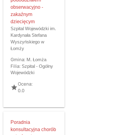
obserwacyjno -
zakaźnym
dziecięcym
Szpital Wojewódzki im.
Kardynała Stefana
Wyszyńskiego w
Łomży
Gmina:
M. Łomża
Filia:
Szpital - Ogólny
Wojewódzki
Ocena:
grade
0.0
Poradnia
konsultacyjna chorób