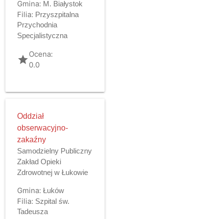
Gmina:
M. Białystok
Filia:
Przyszpitalna
Przychodnia
Specjalistyczna
Ocena:
grade
0.0
Oddział
obserwacyjno-
zakaźny
Samodzielny Publiczny
Zakład Opieki
Zdrowotnej w Łukowie
Gmina:
Łuków
Filia:
Szpital św.
Tadeusza