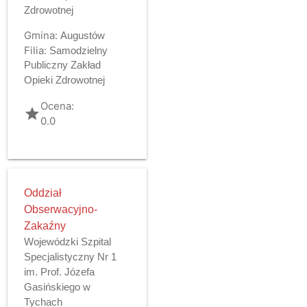
Zdrowotnej
Gmina:
Augustów
Filia:
Samodzielny
Publiczny Zakład
Opieki Zdrowotnej
Ocena:
grade
0.0
Oddział
Obserwacyjno-
Zakaźny
Wojewódzki Szpital
Specjalistyczny Nr 1
im. Prof. Józefa
Gasińskiego w
Tychach