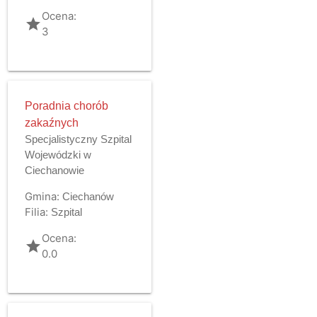
Ocena:
grade
3
Poradnia chorób
zakaźnych
Specjalistyczny Szpital
Wojewódzki w
Ciechanowie
Gmina:
Ciechanów
Filia:
Szpital
Ocena:
grade
0.0