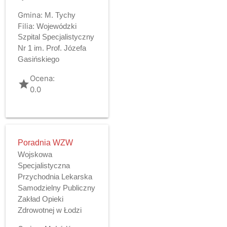
Gmina:
M. Tychy
Filia:
Wojewódzki
Szpital Specjalistyczny
Nr 1 im. Prof. Józefa
Gasińskiego
Ocena:
grade
0.0
Poradnia WZW
Wojskowa
Specjalistyczna
Przychodnia Lekarska
Samodzielny Publiczny
Zakład Opieki
Zdrowotnej w Łodzi