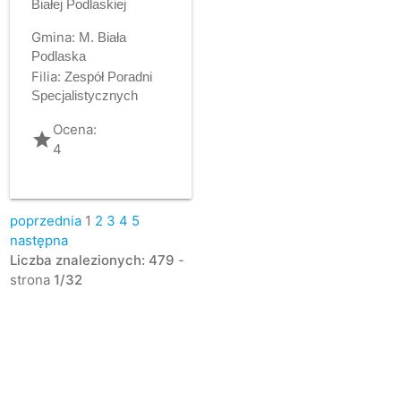
Białej Podlaskiej
Gmina:
M. Biała
Podlaska
Filia:
Zespół Poradni
Specjalistycznych
Ocena:
grade
4
poprzednia
1
2
3
4
5
następna
Liczba znalezionych: 479
-
strona
1/32