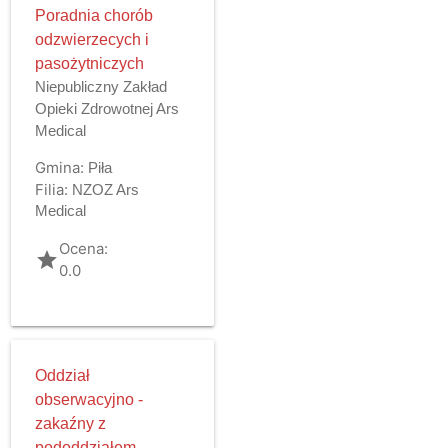
Poradnia chorób
odzwierzecych i
pasożytniczych
Niepubliczny Zakład
Opieki Zdrowotnej Ars
Medical
Gmina:
Piła
Filia:
NZOZ Ars
Medical
Ocena:
grade
0.0
Oddział
obserwacyjno -
zakaźny z
pododdziałem