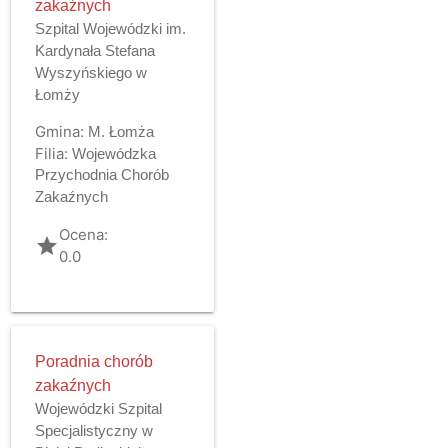
zakaźnych
Szpital Wojewódzki im.
Kardynała Stefana
Wyszyńskiego w
Łomży
Gmina:
M. Łomża
Filia:
Wojewódzka
Przychodnia Chorób
Zakaźnych
Ocena:
grade
0.0
Poradnia chorób
zakaźnych
Wojewódzki Szpital
Specjalistyczny w