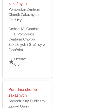
zakaźnych
Pomorskie Centrum
Chorób Zakaźnych i
Gruźlicy
Gmina:
M. Gdańsk
Filia:
Pomorskie
Centrum Chorób
Zakaźnych i Gruźlicy w
Gdańsku
Ocena:
grade
0.0
Poradnia chorób
zakaźnych
Samodzielny Publiczny
Zakład Opieki