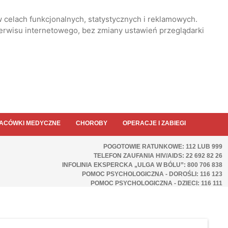
 celach funkcjonalnych, statystycznych i reklamowych.
serwisu internetowego, bez zmiany ustawień przeglądarki
ACÓWKI MEDYCZNE
CHOROBY
OPERACJE I ZABIEGI
POGOTOWIE RATUNKOWE: 112 LUB 999
TELEFON ZAUFANIA HIV/AIDS: 22 692 82 26
INFOLINIA EKSPERCKA „ULGA W BÓLU”: 800 706 838
POMOC PSYCHOLOGICZNA - DOROŚLI: 116 123
POMOC PSYCHOLOGICZNA - DZIECI: 116 111