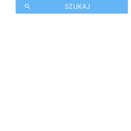
SZUKAJ
search