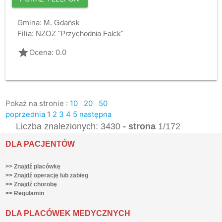
Gmina:
M. Gdańsk
Filia:
NZOZ "Przychodnia Falck"
grade
Ocena: 0.0
Pokaż na stronie :
10
20
50
poprzednia
1
2
3
4
5
następna
Liczba znalezionych: 3430
- strona
1/172
DLA PACJENTÓW
>> Znajdź placówkę
>> Znajdź operację lub zabieg
>> Znajdź chorobę
>> Regulamin
DLA PLACÓWEK MEDYCZNYCH