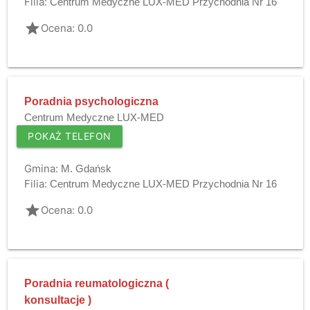
Filia:
Centrum Medyczne LUX-MED Przychodnia Nr 16
grade
Ocena: 0.0
Poradnia psychologiczna
Centrum Medyczne LUX-MED
POKAŻ TELEFON
Gmina:
M. Gdańsk
Filia:
Centrum Medyczne LUX-MED Przychodnia Nr 16
grade
Ocena: 0.0
Poradnia reumatologiczna (
konsultacje )