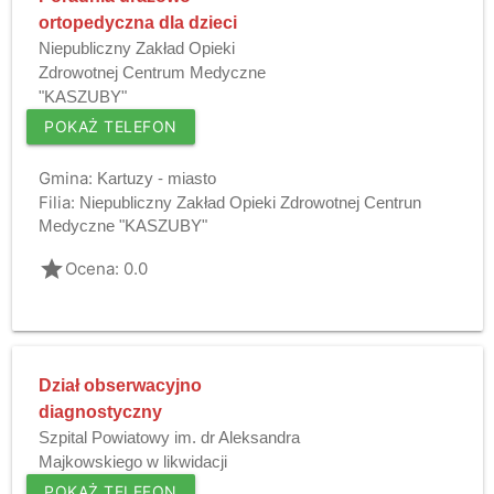
ortopedyczna dla dzieci
Niepubliczny Zakład Opieki
Zdrowotnej Centrum Medyczne
"KASZUBY"
POKAŻ TELEFON
Gmina:
Kartuzy - miasto
Filia:
Niepubliczny Zakład Opieki Zdrowotnej Centrun
Medyczne "KASZUBY"
grade
Ocena: 0.0
Dział obserwacyjno
diagnostyczny
Szpital Powiatowy im. dr Aleksandra
Majkowskiego w likwidacji
POKAŻ TELEFON