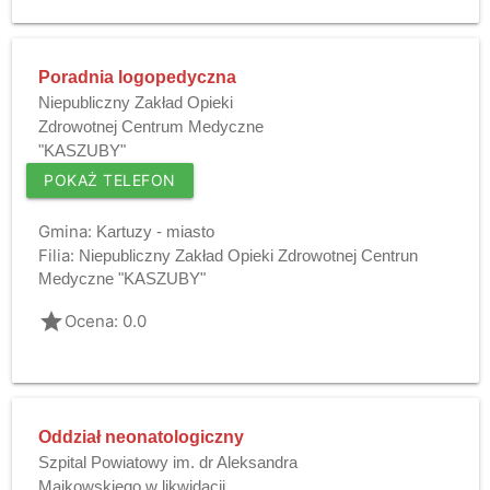
Poradnia logopedyczna
Niepubliczny Zakład Opieki
Zdrowotnej Centrum Medyczne
"KASZUBY"
POKAŻ TELEFON
Gmina:
Kartuzy - miasto
Filia:
Niepubliczny Zakład Opieki Zdrowotnej Centrun
Medyczne "KASZUBY"
grade
Ocena: 0.0
Oddział neonatologiczny
Szpital Powiatowy im. dr Aleksandra
Majkowskiego w likwidacji