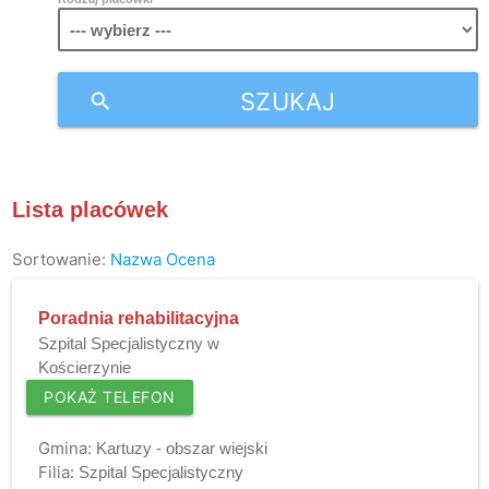
SZUKAJ
search
Lista placówek
Sortowanie:
Nazwa
Ocena
Poradnia rehabilitacyjna
Szpital Specjalistyczny w
Kościerzynie
POKAŻ TELEFON
Gmina:
Kartuzy - obszar wiejski
Filia:
Szpital Specjalistyczny