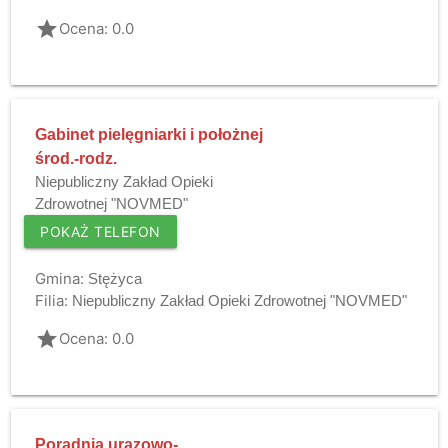
grade
Ocena: 0.0
Gabinet pielęgniarki i położnej
środ.-rodz.
Niepubliczny Zakład Opieki
Zdrowotnej "NOVMED"
POKAŻ TELEFON
Gmina:
Stężyca
Filia:
Niepubliczny Zakład Opieki Zdrowotnej "NOVMED"
grade
Ocena: 0.0
Poradnia urazowo-