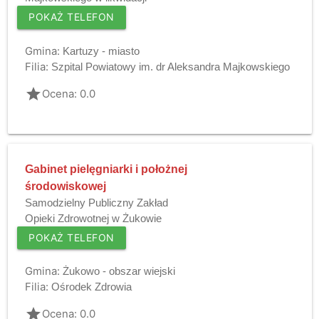
POKAŻ TELEFON
Gmina:
Kartuzy - miasto
Filia:
Szpital Powiatowy im. dr Aleksandra Majkowskiego
grade
Ocena: 0.0
Gabinet pielęgniarki i położnej
środowiskowej
Samodzielny Publiczny Zakład
Opieki Zdrowotnej w Żukowie
POKAŻ TELEFON
Gmina:
Żukowo - obszar wiejski
Filia:
Ośrodek Zdrowia
grade
Ocena: 0.0