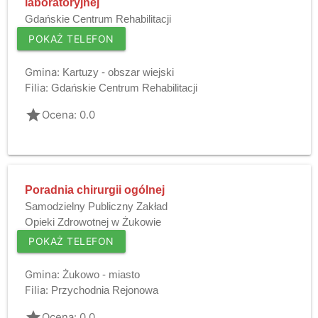
laboratoryjnej
Gdańskie Centrum Rehabilitacji
POKAŻ TELEFON
Gmina:
Kartuzy - obszar wiejski
Filia:
Gdańskie Centrum Rehabilitacji
grade
Ocena: 0.0
Poradnia chirurgii ogólnej
Samodzielny Publiczny Zakład
Opieki Zdrowotnej w Żukowie
POKAŻ TELEFON
Gmina:
Żukowo - miasto
Filia:
Przychodnia Rejonowa
grade
Ocena: 0.0