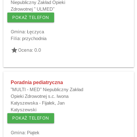
Niepubliczny Zakład Opieki
Zdrowotnej " ULMED"
POKAŻ TELEFON
Gmina:
Łęczyca
Filia:
przychodnia
grade
Ocena: 0.0
Poradnia pediatryczna
"MULTI - MED" Niepubliczny Zakład
Opieki Zdrowotnej s.c. Iwona
Katyszewska - Fijałek, Jan
Katyszewski
POKAŻ TELEFON
Gmina:
Piątek