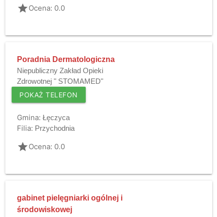
grade
Ocena: 0.0
Poradnia Dermatologiczna
Niepubliczny Zakład Opieki
Zdrowotnej " STOMAMED"
POKAŻ TELEFON
Gmina:
Łęczyca
Filia:
Przychodnia
grade
Ocena: 0.0
gabinet pielęgniarki ogólnej i
środowiskowej