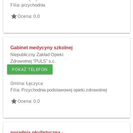
Filia:
przychodnia
grade
Ocena: 0.0
Gabinet medycyny szkolnej
Niepubliczny Zakład Opieki
Zdrowotnej "PULS" s.c.
POKAŻ TELEFON
Gmina:
Łęczyca
Filia:
Przychodnia podstawowej opieki zdrowotnej
grade
Ocena: 0.0
poradnia okulistyczna -