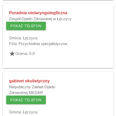
Poradnia otolaryngologficzna
Zespół Opieki Zdrowotnej w Łęczycy
POKAŻ TELEFON
Gmina:
Łęczyca
Filia:
Przychodnia specjalistyczna
grade
Ocena: 0.0
gabinet okulistyczny
Niepubliczny Zakład Opieki
Zdrowotnej MEDAR
POKAŻ TELEFON
Gmina:
Łęczyca