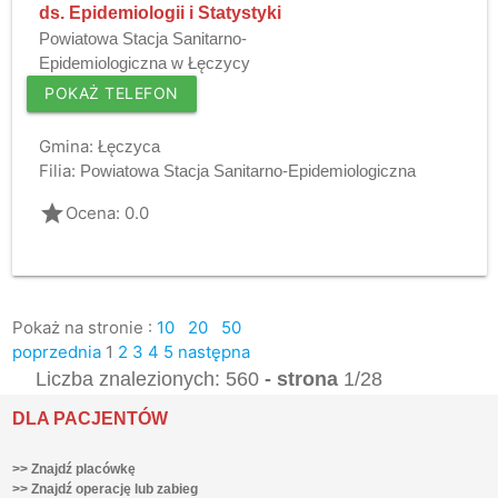
ds. Epidemiologii i Statystyki
Powiatowa Stacja Sanitarno-
Epidemiologiczna w Łęczycy
POKAŻ TELEFON
Gmina:
Łęczyca
Filia:
Powiatowa Stacja Sanitarno-Epidemiologiczna
grade
Ocena: 0.0
Pokaż na stronie :
10
20
50
poprzednia
1
2
3
4
5
następna
Liczba znalezionych: 560
- strona
1/28
DLA PACJENTÓW
>> Znajdź placówkę
>> Znajdź operację lub zabieg