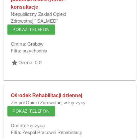
konsultacje
Niepubliczny Zakład Opieki
Zdrowotnej " SALMED"
POKAŻ TELEFON
Gmina:
Grabów
Filia:
przychodnia
grade
Ocena: 0.0
Ośrodek Rehabilitacji dziennej
Zespół Opieki Zdrowotnej w Łęczycy
POKAŻ TELEFON
Gmina:
Łęczyca
Filia:
Zespół Pracowni Rehabilitacji