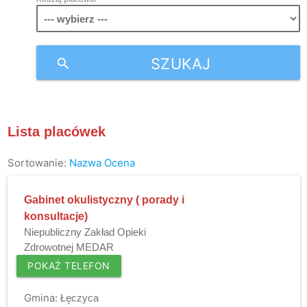
SZUKAJ
search
Lista placówek
Sortowanie:
Nazwa
Ocena
Gabinet okulistyczny ( porady i
konsultacje)
Niepubliczny Zakład Opieki
Zdrowotnej MEDAR
POKAŻ TELEFON
Gmina:
Łęczyca