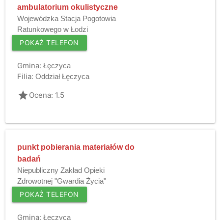
ambulatorium okulistyczne
Wojewódzka Stacja Pogotowia
Ratunkowego w Łodzi
POKAŻ TELEFON
Gmina:
Łęczyca
Filia:
Oddział Łęczyca
grade
Ocena: 1.5
punkt pobierania materiałów do
badań
Niepubliczny Zakład Opieki
Zdrowotnej "Gwardia Życia"
POKAŻ TELEFON
Gmina:
Łęczyca