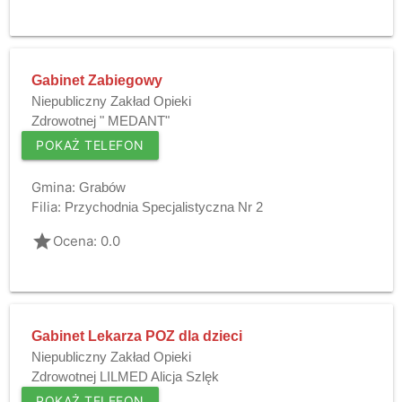
Gabinet Zabiegowy
Niepubliczny Zakład Opieki
Zdrowotnej " MEDANT"
POKAŻ TELEFON
Gmina:
Grabów
Filia:
Przychodnia Specjalistyczna Nr 2
grade
Ocena: 0.0
Gabinet Lekarza POZ dla dzieci
Niepubliczny Zakład Opieki
Zdrowotnej LILMED Alicja Szlęk
POKAŻ TELEFON