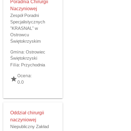
Poradnia Chirurgii
Naczyniowej
Zespół Poradni
Specjalistycznych
"KRASNAL" w
Ostrowcu
Świętokrzyskim
Gmina:
Ostrowiec
Świętokrzyski
Filia:
Przychodnia
Ocena:
grade
0.0
Oddział chirurgii
naczyniowej
Niepubliczny Zakład