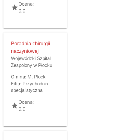
Ocena:
grade
0.0
Poradnia chirurgii
naczyniowej
Wojewódzki Szpital
Zespolony w Płocku
Gmina:
M. Płock
Filia:
Przychodnia
specjalistyczna
Ocena:
grade
0.0