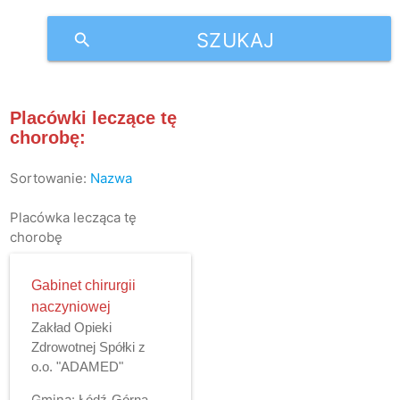
SZUKAJ
search
Placówki leczące tę
chorobę:
Sortowanie:
Nazwa
Placówka lecząca tę
chorobę
Gabinet chirurgii
naczyniowej
Zakład Opieki
Zdrowotnej Spółki z
o.o. "ADAMED"
Gmina:
Łódź-Górna