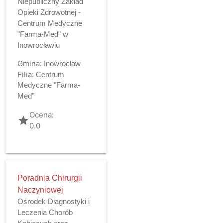
Niepubliczny Zakład
Opieki Zdrowotnej -
Centrum Medyczne
"Farma-Med" w
Inowrocławiu
Gmina:
Inowrocław
Filia:
Centrum
Medyczne "Farma-
Med"
Ocena:
grade
0.0
Poradnia Chirurgii
Naczyniowej
Ośrodek Diagnostyki i
Leczenia Chorób