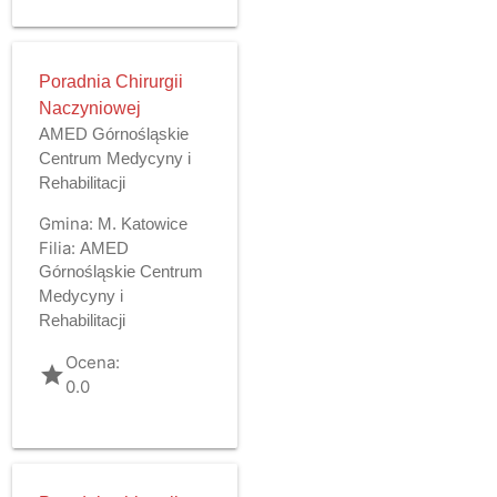
Poradnia Chirurgii
Naczyniowej
AMED Górnośląskie
Centrum Medycyny i
Rehabilitacji
Gmina:
M. Katowice
Filia:
AMED
Górnośląskie Centrum
Medycyny i
Rehabilitacji
Ocena:
grade
0.0