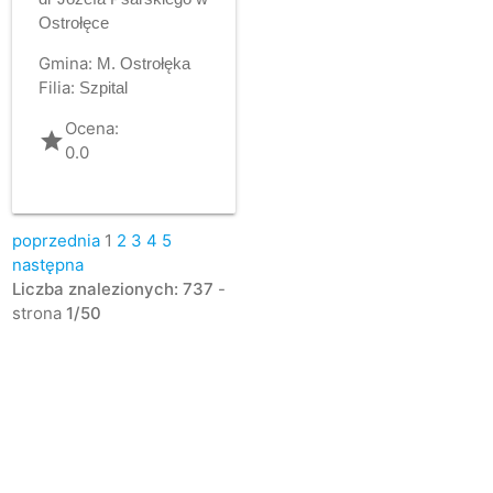
Ostrołęce
Gmina:
M. Ostrołęka
Filia:
Szpital
Ocena:
grade
0.0
poprzednia
1
2
3
4
5
następna
Liczba znalezionych: 737
-
strona
1/50