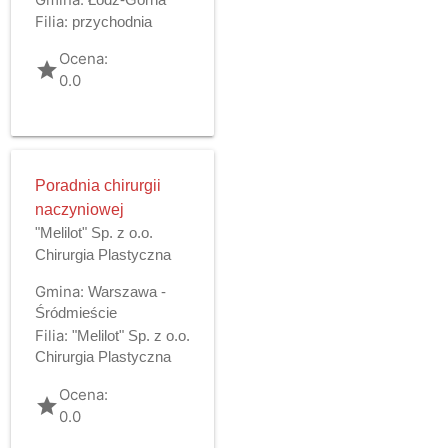
Filia:
przychodnia
Ocena:
grade
0.0
Poradnia chirurgii
naczyniowej
"Melilot" Sp. z o.o.
Chirurgia Plastyczna
Gmina:
Warszawa -
Śródmieście
Filia:
"Melilot" Sp. z o.o.
Chirurgia Plastyczna
Ocena:
grade
0.0