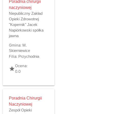
Poradnia chirurgii
naczyniowej
Niepubliczny Zakład
Opieki Zdrowotnej
"Kopernik" Jacek
Napiórkowski spółka
jawna
Gmina:
M.
Skierniewice
Filia:
Przychodnia
Ocena:
grade
0.0
Poradnia Chirurgii
Naczyniowej
Zespół Opieki