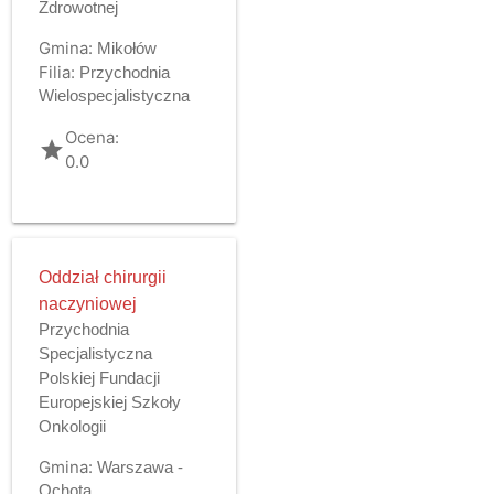
Zdrowotnej
Gmina:
Mikołów
Filia:
Przychodnia
Wielospecjalistyczna
Ocena:
grade
0.0
Oddział chirurgii
naczyniowej
Przychodnia
Specjalistyczna
Polskiej Fundacji
Europejskiej Szkoły
Onkologii
Gmina:
Warszawa -
Ochota