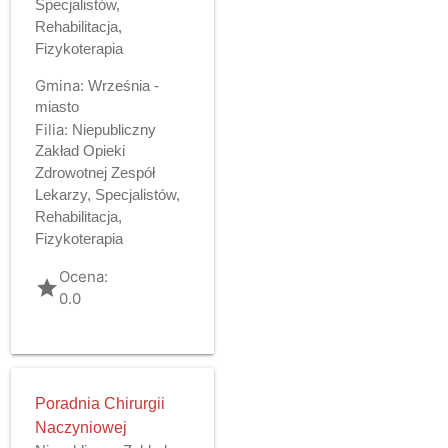
Specjalistów,
Rehabilitacja,
Fizykoterapia
Gmina:
Września -
miasto
Filia:
Niepubliczny
Zakład Opieki
Zdrowotnej Zespół
Lekarzy, Specjalistów,
Rehabilitacja,
Fizykoterapia
Ocena:
grade
0.0
Poradnia Chirurgii
Naczyniowej