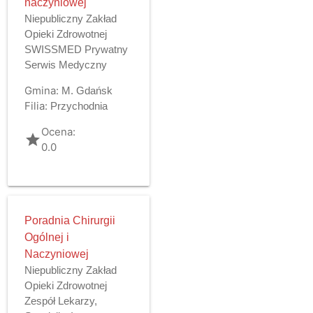
naczyniowej
Niepubliczny Zakład
Opieki Zdrowotnej
SWISSMED Prywatny
Serwis Medyczny
Gmina:
M. Gdańsk
Filia:
Przychodnia
Ocena:
grade
0.0
Poradnia Chirurgii
Ogólnej i
Naczyniowej
Niepubliczny Zakład
Opieki Zdrowotnej
Zespół Lekarzy,