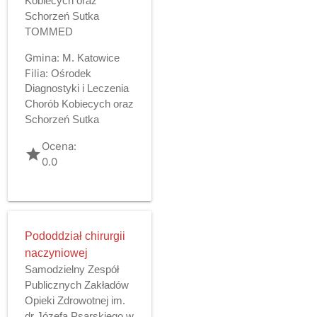
Kobiecych oraz
Schorzeń Sutka
TOMMED
Gmina:
M. Katowice
Filia:
Ośrodek
Diagnostyki i Leczenia
Chorób Kobiecych oraz
Schorzeń Sutka
Ocena:
grade
0.0
Pododdział chirurgii
naczyniowej
Samodzielny Zespół
Publicznych Zakładów
Opieki Zdrowotnej im.
dr Józefa Psarskiego w