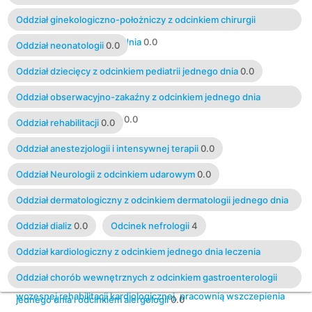
0.0
Oddział ginekologiczno-położniczy z odcinkiem chirurgii
ginekologicznej jednego dnia
0.0
Oddział neonatologii
0.0
Oddział dziecięcy z odcinkiem pediatrii jednego dnia
0.0
Oddział obserwacyjno-zakaźny z odcinkiem jednego dnia
leczenia chorób wątroby
0.0
Oddział rehabilitacji
0.0
Oddział anestezjologii i intensywnej terapii
0.0
Oddział Neurologii z odcinkiem udarowym
0.0
Oddział dermatologiczny z odcinkiem dermatologii jednego dnia
0.0
Oddział dializ
0.0
Odcinek nefrologii
4
Oddział kardiologiczny z odcinkiem jednego dnia leczenia
stanów nagłych w chorobach układu krążenia i odcinkiem
Oddział chorób wewnętrznych z odcinkiem gastroenterologii
wczesnej rehabilitacji kardiologicznej, pracownią wszczepienia
jednego dnia i odcinkiem alergologii
0.0