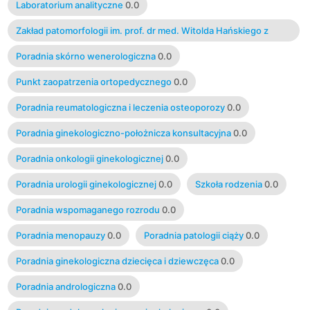
Laboratorium analityczne
0.0
Zakład patomorfologii im. prof. dr med. Witolda Hańskiego z
pracownią histopatologiczną
0.0
Poradnia skórno wenerologiczna
0.0
Punkt zaopatrzenia ortopedycznego
0.0
Poradnia reumatologiczna i leczenia osteoporozy
0.0
Poradnia ginekologiczno-położnicza konsultacyjna
0.0
Poradnia onkologii ginekologicznej
0.0
Poradnia urologii ginekologicznej
0.0
Szkoła rodzenia
0.0
Poradnia wspomaganego rozrodu
0.0
Poradnia menopauzy
0.0
Poradnia patologii ciąży
0.0
Poradnia ginekologiczna dziecięca i dziewczęca
0.0
Poradnia andrologiczna
0.0