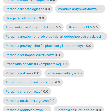
Poradnia diabetologiczna
0.0
Poradnia antynikotynowa
0.0
Sekcja radiofotografii
0.0
Pracownia badań czynności płuc
0.0
Pracownia RTG
0.0
Poradnia gruźlicy i chorób płuc i alergii oddechowych dla dzieci
0.0
Poradnia gruźlicy, chorób płuc i alergii oddechowych
0.0
Poradnia retinopatii cukrzycowej
0.0
Pracownia perymetrii komputerowej
0.0
Poradnia jaskrowa
0.0
Poradnia okulistyki
0.0
Poradnia chirurgii onkologicznej
0.0
Poradnia chorób naczyń
0.0
Poradnia torakochirurgiczna
0.0
Poradnia proktologiczna
0.0
Poradnia chirurgii ogólnej
0.0