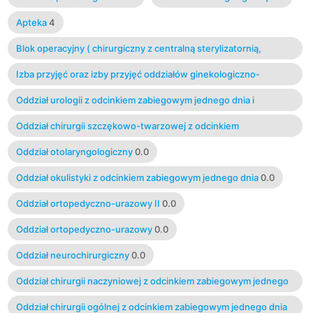
Apteka
4
Blok operacyjny ( chirurgiczny z centralną sterylizatornią,
ginekologiczny, okulistyczny )
3.2
Izba przyjęć oraz izby przyjęć oddziałów ginekologiczno-
położniczego, dziecięcego, zakaźnego, rehabilitacji
1.66667
Oddział urologii z odcinkiem zabiegowym jednego dnia i
pracownią litotrypsji imienia Dr Zenona Wasilewskiego
0.0
Oddział chirurgii szczękowo-twarzowej z odcinkiem
zabiegowym jednego dnia
0.0
Oddział otolaryngologiczny
0.0
Oddział okulistyki z odcinkiem zabiegowym jednego dnia
0.0
Oddział ortopedyczno-urazowy II
0.0
Oddział ortopedyczno-urazowy
0.0
Oddział neurochirurgiczny
0.0
Oddział chirurgii naczyniowej z odcinkiem zabiegowym jednego
dnia
0.0
Oddział chirurgii ogólnej z odcinkiem zabiegowym jednego dnia