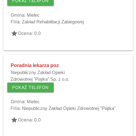
POKAŻ TELEFON
Gmina:
Mielec
Filia:
Zakład Rehabilitacji Zabiegowej
grade
Ocena: 0.0
Poradnia lekarza poz
Niepubliczny Zakład Opieki
Zdrowotnej "Piątka" Sp. z o.o.
POKAŻ TELEFON
Gmina:
Mielec
Filia:
Niepubliczny Zakład Opieki Zdrowotnej "Piątka"
grade
Ocena: 0.0