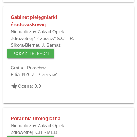
Gabinet pielęgniarki
środowiskowej
Niepubliczny Zakład Opieki
Zdrowotnej "Przecław" S.C. - R.
Sikora-Biernat, J. Barnaś
POKAŻ TELEFON
Gmina:
Przecław
Filia:
NZOZ "Przecław"
grade
Ocena: 0.0
Poradnia urologiczna
Niepubliczny Zakład Opieki
Zdrowotnej "CHIRMED"