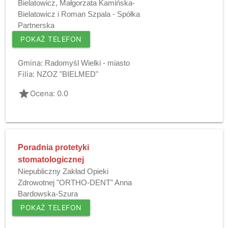
Bielatowicz, Małgorzata Kamińska-
Bielatowicz i Roman Szpala - Spółka
Partnerska
POKAŻ TELEFON
Gmina:
Radomyśl Wielki - miasto
Filia:
NZOZ "BIELMED"
grade
Ocena: 0.0
Poradnia protetyki
stomatologicznej
Niepubliczny Zakład Opieki
Zdrowotnej "ORTHO-DENT" Anna
Bardowska-Szura
POKAŻ TELEFON