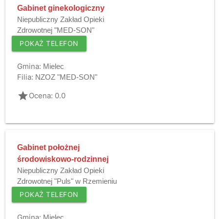
Gabinet ginekologiczny
Niepubliczny Zakład Opieki
Zdrowotnej "MED-SON"
POKAŻ TELEFON
Gmina:
Mielec
Filia:
NZOZ "MED-SON"
grade
Ocena: 0.0
Gabinet położnej
środowiskowo-rodzinnej
Niepubliczny Zakład Opieki
Zdrowotnej "Puls" w Rzemieniu
POKAŻ TELEFON
Gmina:
Mielec