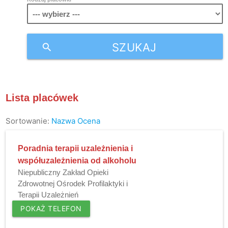
SZUKAJ
search
Lista placówek
Sortowanie:
Nazwa
Ocena
Poradnia terapii uzależnienia i
współuzależnienia od alkoholu
Niepubliczny Zakład Opieki
Zdrowotnej Ośrodek Profilaktyki i
Terapii Uzależnień
POKAŻ TELEFON