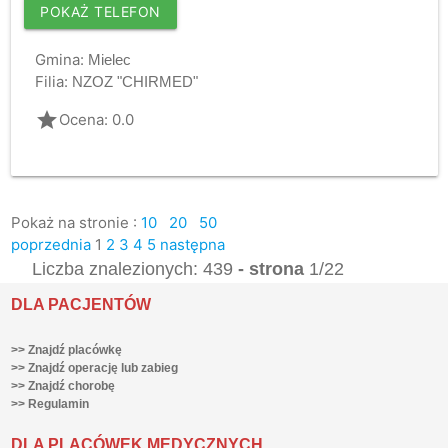
POKAŻ TELEFON
Gmina:
Mielec
Filia:
NZOZ "CHIRMED"
grade
Ocena: 0.0
Pokaż na stronie :
10
20
50
poprzednia
1
2
3
4
5
następna
Liczba znalezionych: 439
- strona
1/22
DLA PACJENTÓW
>> Znajdź placówkę
>> Znajdź operację lub zabieg
>> Znajdź chorobę
>> Regulamin
DLA PLACÓWEK MEDYCZNYCH