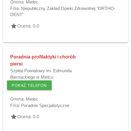
Gmina:
Mielec
Filia:
Niepubliczny Zakład Opieki Zdrowotnej "ORTHO-
DENT"
grade
Ocena: 0.0
Poradnia profilaktyki i chorób
piersi
Szpital Powiatowy im. Edmunda
Biernackiego w Mielcu
POKAŻ TELEFON
Gmina:
Mielec
Filia:
Poradnie Specjalistyczne
grade
Ocena: 0.0