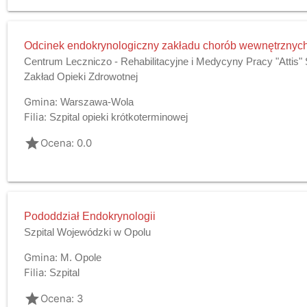
Odcinek endokrynologiczny zakładu chorób wewnętrznyc
Centrum Leczniczo - Rehabilitacyjne i Medycyny Pracy "Attis"
Zakład Opieki Zdrowotnej
Gmina:
Warszawa-Wola
Filia:
Szpital opieki krótkoterminowej
grade
Ocena: 0.0
Pododdział Endokrynologii
Szpital Wojewódzki w Opolu
Gmina:
M. Opole
Filia:
Szpital
grade
Ocena: 3