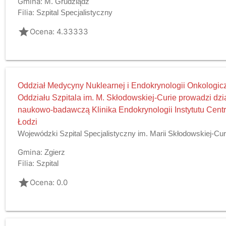
Gmina:
M. Grudziądz
Filia:
Szpital Specjalistyczny
grade
Ocena: 4.33333
Oddział Medycyny Nuklearnej i Endokrynologii Onkologicz
Oddziału Szpitala im. M. Skłodowskiej-Curie prowadzi dzi
naukowo-badawczą Klinika Endokrynologii Instytutu Cent
Łodzi
Wojewódzki Szpital Specjalistyczny im. Marii Skłodowskiej-Cur
Gmina:
Zgierz
Filia:
Szpital
grade
Ocena: 0.0