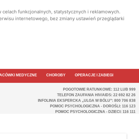
 celach funkcjonalnych, statystycznych i reklamowych.
serwisu internetowego, bez zmiany ustawień przeglądarki
ACÓWKI MEDYCZNE
CHOROBY
OPERACJE I ZABIEGI
POGOTOWIE RATUNKOWE: 112 LUB 999
TELEFON ZAUFANIA HIV/AIDS: 22 692 82 26
INFOLINIA EKSPERCKA „ULGA W BÓLU”: 800 706 838
POMOC PSYCHOLOGICZNA - DOROŚLI: 116 123
POMOC PSYCHOLOGICZNA - DZIECI: 116 111