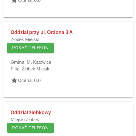
grade
Ocena: 0.0
Oddział przy ul. Ordona 3 A
Żłobek Miejski
POKAŻ TELEFON
Gmina:
M. Katowice
Filia:
Żłobek Miejski
grade
Ocena: 0.0
Oddział żłobkowy
Miejski Żłobek
POKAŻ TELEFON