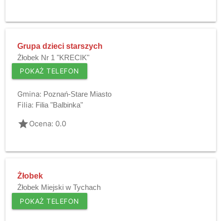
Grupa dzieci starszych
Żłobek Nr 1 "KRECIK"
POKAŻ TELEFON
Gmina:
Poznań-Stare Miasto
Filia:
Filia "Balbinka"
grade
Ocena: 0.0
Żłobek
Żłobek Miejski w Tychach
POKAŻ TELEFON