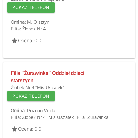
POKAŻ TELEFON
Gmina:
M. Olsztyn
Filia:
Żłobek Nr 4
grade
Ocena: 0.0
Filia "Żurawinka" Oddział dzieci
starszych
Żłobek Nr 4 "Miś Uszatek"
POKAŻ TELEFON
Gmina:
Poznań-Wilda
Filia:
Żłobek Nr 4 "Miś Uszatek" Filia "Żurawinka"
grade
Ocena: 0.0