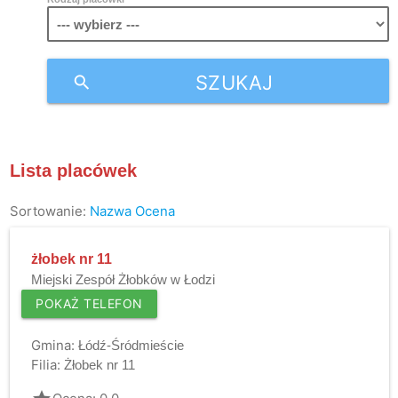
SZUKAJ
search
Lista placówek
Sortowanie:
Nazwa
Ocena
żłobek nr 11
Miejski Zespół Żłobków w Łodzi
POKAŻ TELEFON
Gmina:
Łódź-Śródmieście
Filia:
Żłobek nr 11