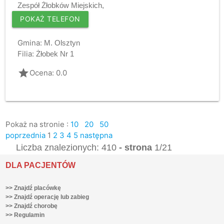
Zespół Żłobków Miejskich,
POKAŻ TELEFON
Gmina:
M. Olsztyn
Filia:
Żłobek Nr 1
grade
Ocena: 0.0
Pokaż na stronie :
10
20
50
poprzednia
1
2
3
4
5
następna
Liczba znalezionych: 410
- strona
1/21
DLA PACJENTÓW
>> Znajdź placówkę
>> Znajdź operację lub zabieg
>> Znajdź chorobę
>> Regulamin