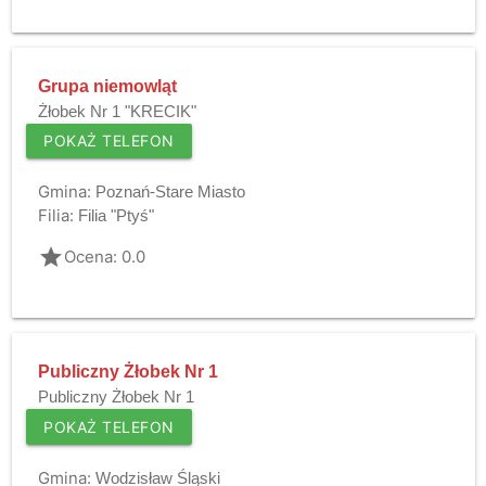
Grupa niemowląt
Żłobek Nr 1 "KRECIK"
POKAŻ TELEFON
Gmina:
Poznań-Stare Miasto
Filia:
Filia "Ptyś"
grade
Ocena: 0.0
Publiczny Żłobek Nr 1
Publiczny Żłobek Nr 1
POKAŻ TELEFON
Gmina:
Wodzisław Śląski