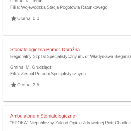
Gmina:
M. Toruń
Filia:
Wojewódzka Stacja Pogotowia Ratunkowego
grade
Ocena: 0.0
Stomatologiczna Pomoc Doraźna
Regionalny Szpital Specjalistyczny im. dr Władysława Biegańs
Gmina:
M. Grudziądz
Filia:
Zespół Poradni Specjalistycznych
grade
Ocena: 2.5
Ambulatorium Stomatologiczne
"EPOKA" Niepubliczny Zakład Opieki Zdrowotnej Piotr Chodki