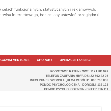
 celach funkcjonalnych, statystycznych i reklamowych.
serwisu internetowego, bez zmiany ustawień przeglądarki
ACÓWKI MEDYCZNE
CHOROBY
OPERACJE I ZABIEGI
POGOTOWIE RATUNKOWE: 112 LUB 999
TELEFON ZAUFANIA HIV/AIDS: 22 692 82 26
INFOLINIA EKSPERCKA „ULGA W BÓLU”: 800 706 838
POMOC PSYCHOLOGICZNA - DOROŚLI: 116 123
POMOC PSYCHOLOGICZNA - DZIECI: 116 111