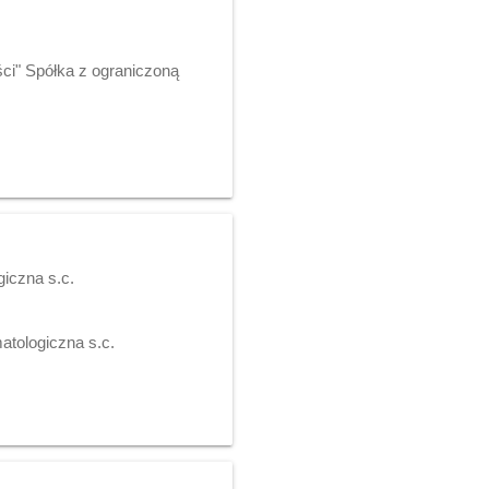
ści" Spółka z ograniczoną
iczna s.c.
atologiczna s.c.