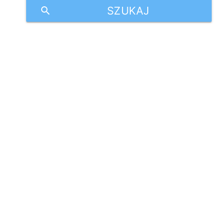
SZUKAJ
search