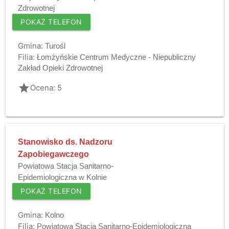
Zdrowotnej
POKAŻ TELEFON
Gmina:
Turośl
Filia:
Łomżyńskie Centrum Medyczne - Niepubliczny
Zakład Opieki Zdrowotnej
grade
Ocena: 5
Stanowisko ds. Nadzoru
Zapobiegawczego
Powiatowa Stacja Sanitarno-
Epidemiologiczna w Kolnie
POKAŻ TELEFON
Gmina:
Kolno
Filia:
Powiatowa Stacja Sanitarno-Epidemiologiczna