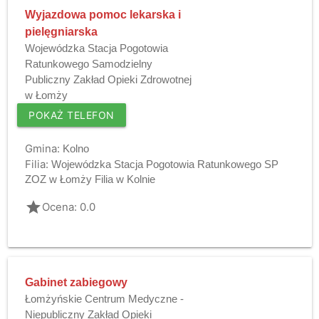
Wyjazdowa pomoc lekarska i
pielęgniarska
Wojewódzka Stacja Pogotowia
Ratunkowego Samodzielny
Publiczny Zakład Opieki Zdrowotnej
w Łomży
POKAŻ TELEFON
Gmina:
Kolno
Filia:
Wojewódzka Stacja Pogotowia Ratunkowego SP
ZOZ w Łomży Filia w Kolnie
grade
Ocena: 0.0
Gabinet zabiegowy
Łomżyńskie Centrum Medyczne -
Niepubliczny Zakład Opieki