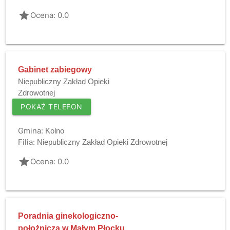
grade
Ocena: 0.0
Gabinet zabiegowy
Niepubliczny Zakład Opieki
Zdrowotnej
POKAŻ TELEFON
Gmina:
Kolno
Filia:
Niepubliczny Zakład Opieki Zdrowotnej
grade
Ocena: 0.0
Poradnia ginekologiczno-
położnicza w Małym Płocku