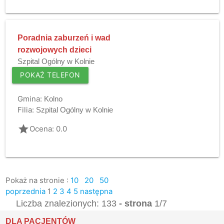
Poradnia zaburzeń i wad
rozwojowych dzieci
Szpital Ogólny w Kolnie
POKAŻ TELEFON
Gmina:
Kolno
Filia:
Szpital Ogólny w Kolnie
grade
Ocena: 0.0
Pokaż na stronie :
10
20
50
poprzednia
1
2
3
4
5
następna
Liczba znalezionych: 133
- strona
1/7
DLA PACJENTÓW