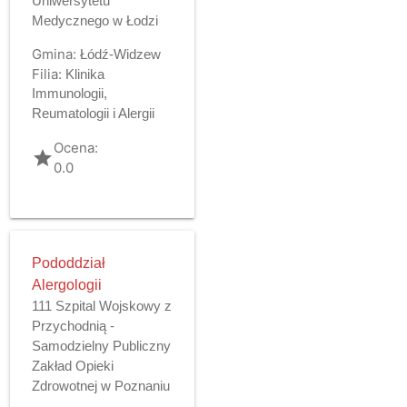
Uniwersytetu
Medycznego w Łodzi
Gmina:
Łódź-Widzew
Filia:
Klinika
Immunologii,
Reumatologii i Alergii
Ocena:
grade
0.0
Pododdział
Alergologii
111 Szpital Wojskowy z
Przychodnią -
Samodzielny Publiczny
Zakład Opieki
Zdrowotnej w Poznaniu