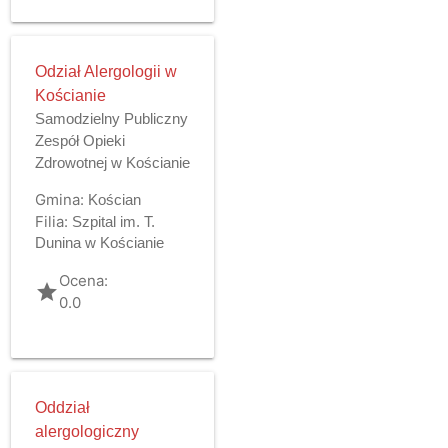
Odział Alergologii w
Kościanie
Samodzielny Publiczny
Zespół Opieki
Zdrowotnej w Kościanie
Gmina:
Kościan
Filia:
Szpital im. T.
Dunina w Kościanie
Ocena:
grade
0.0
Oddział
alergologiczny