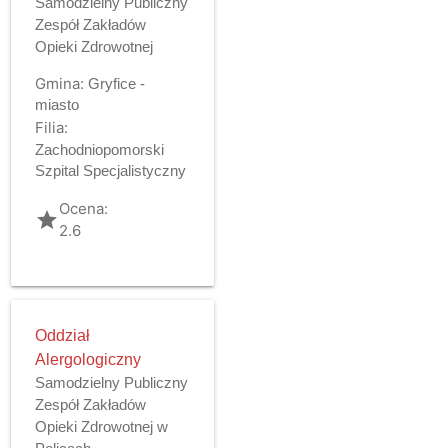
Samodzielny Publiczny
Zespół Zakładów
Opieki Zdrowotnej
Gmina:
Gryfice -
miasto
Filia:
Zachodniopomorski
Szpital Specjalistyczny
Ocena:
grade
2.6
Oddział
Alergologiczny
Samodzielny Publiczny
Zespół Zakładów
Opieki Zdrowotnej w