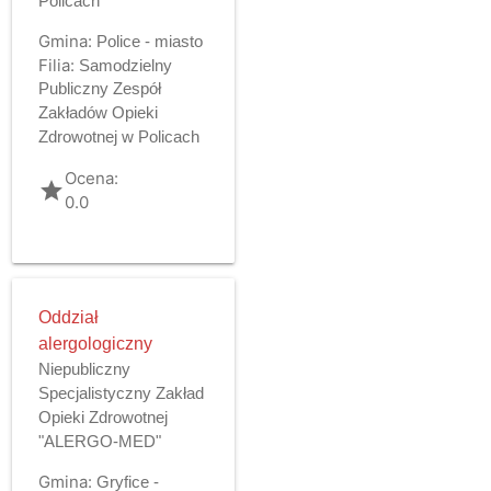
Policach
Gmina:
Police - miasto
Filia:
Samodzielny
Publiczny Zespół
Zakładów Opieki
Zdrowotnej w Policach
Ocena:
grade
0.0
Oddział
alergologiczny
Niepubliczny
Specjalistyczny Zakład
Opieki Zdrowotnej
"ALERGO-MED"
Gmina:
Gryfice -