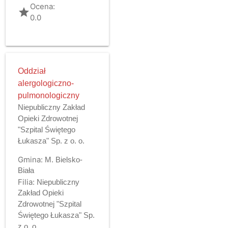
Ocena:
grade
0.0
Oddział
alergologiczno-
pulmonologiczny
Niepubliczny Zakład
Opieki Zdrowotnej
"Szpital Świętego
Łukasza" Sp. z o. o.
Gmina:
M. Bielsko-
Biała
Filia:
Niepubliczny
Zakład Opieki
Zdrowotnej "Szpital
Świętego Łukasza" Sp.
z o. o.