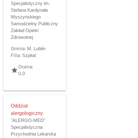
Specjalistyczny im.
Stefana Kardynała
Wyszyńskiego
Samodzielny Publiczny
Zakład Opieki
Zdrowotnej
Gmina:
M. Lublin
Filia:
Szpital
Ocena:
grade
0.0
Oddział
alergologiczny
"ALERGO-MED"
Specjalistyczna
Przychodnia Lekarska