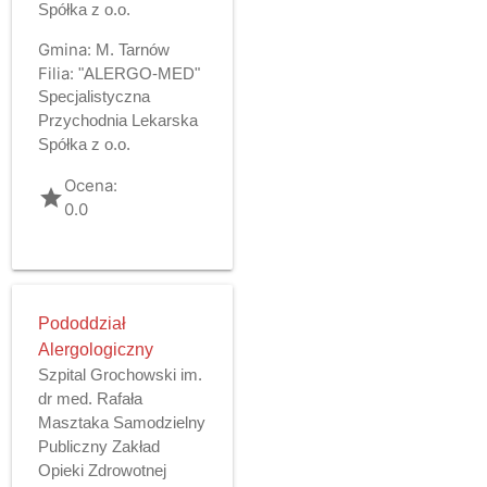
Spółka z o.o.
Gmina:
M. Tarnów
Filia:
"ALERGO-MED"
Specjalistyczna
Przychodnia Lekarska
Spółka z o.o.
Ocena:
grade
0.0
Pododdział
Alergologiczny
Szpital Grochowski im.
dr med. Rafała
Masztaka Samodzielny
Publiczny Zakład
Opieki Zdrowotnej