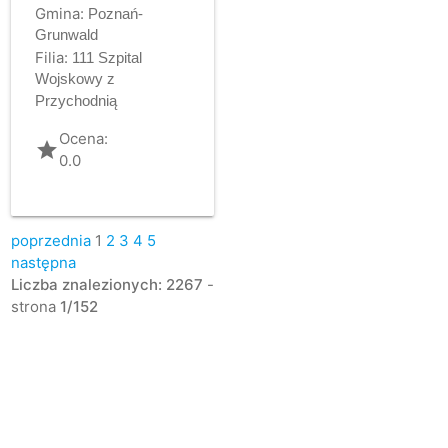
Gmina:
Poznań-
Grunwald
Filia:
111 Szpital
Wojskowy z
Przychodnią
Ocena:
grade
0.0
poprzednia
1
2
3
4
5
następna
Liczba znalezionych: 2267
-
strona
1/152