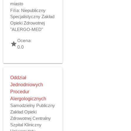
miasto
Filia:
Niepubliczny
Specjalistyczny Zakład
Opieki Zdrowotnej
"ALERGO-MED"
Ocena:
grade
0.0
Oddział
Jednodniowych
Procedur
Alergologicznych
Samodzielny Publiczny
Zakład Opieki
Zdrowotnej Centralny
Szpital Kliniczny