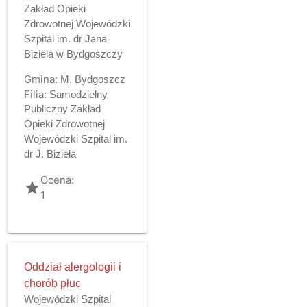
Zakład Opieki
Zdrowotnej Wojewódzki
Szpital im. dr Jana
Biziela w Bydgoszczy
Gmina:
M. Bydgoszcz
Filia:
Samodzielny
Publiczny Zakład
Opieki Zdrowotnej
Wojewódzki Szpital im.
dr J. Biziela
Ocena:
grade
1
Oddział alergologii i
chorób płuc
Wojewódzki Szpital