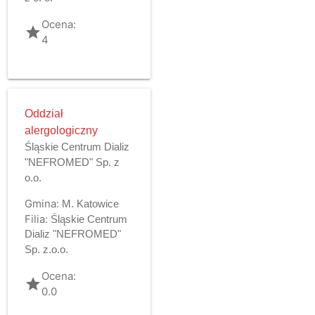
Ocena:
grade
4
Oddział
alergologiczny
Śląskie Centrum Dializ
"NEFROMED" Sp. z
o.o.
Gmina:
M. Katowice
Filia:
Śląskie Centrum
Dializ "NEFROMED"
Sp. z.o.o.
Ocena:
grade
0.0