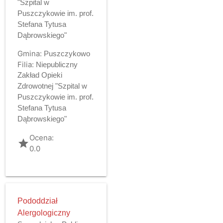
"Szpital w
Puszczykowie im. prof.
Stefana Tytusa
Dąbrowskiego"
Gmina:
Puszczykowo
Filia:
Niepubliczny
Zakład Opieki
Zdrowotnej "Szpital w
Puszczykowie im. prof.
Stefana Tytusa
Dąbrowskiego"
Ocena:
grade
0.0
Pododdział
Alergologiczny