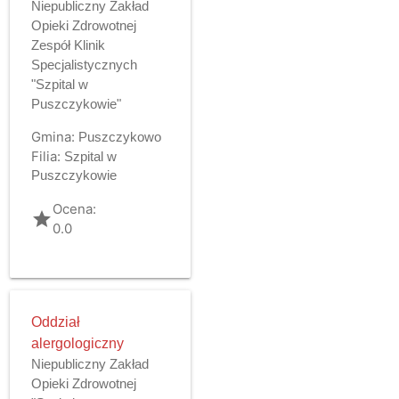
Niepubliczny Zakład
Opieki Zdrowotnej
Zespół Klinik
Specjalistycznych
"Szpital w
Puszczykowie"
Gmina:
Puszczykowo
Filia:
Szpital w
Puszczykowie
Ocena:
grade
0.0
Oddział
alergologiczny
Niepubliczny Zakład
Opieki Zdrowotnej