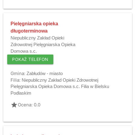
Pielęgniarska opieka
długoterminowa
Niepubliczny Zakład Opieki
Zdrowotnej Pielęgniarska Opieka
Domowa s.c.
POKAŻ TELEFON
Gmina:
Zabłudów - miasto
Filia:
Niepubliczny Zakład Opieki Zdrowotnej
Pielęgniarska Opieka Domowa s.c. Filia w Bielsku
Podlaskim
grade
Ocena: 0.0