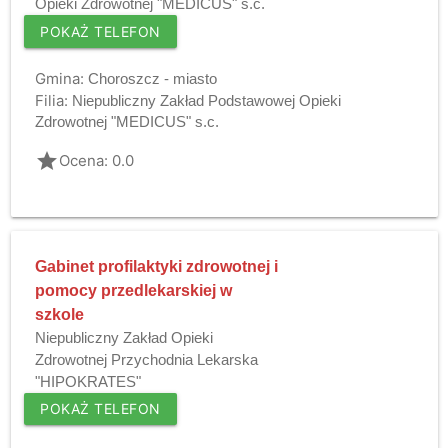
Opieki Zdrowotnej "MEDICUS" s.c.
POKAŻ TELEFON
Gmina:
Choroszcz - miasto
Filia:
Niepubliczny Zakład Podstawowej Opieki
Zdrowotnej "MEDICUS" s.c.
grade
Ocena: 0.0
Gabinet profilaktyki zdrowotnej i
pomocy przedlekarskiej w
szkole
Niepubliczny Zakład Opieki
Zdrowotnej Przychodnia Lekarska
"HIPOKRATES"
POKAŻ TELEFON