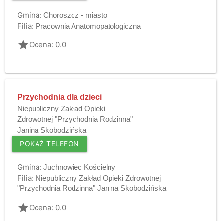
Gmina:
Choroszcz - miasto
Filia:
Pracownia Anatomopatologiczna
grade
Ocena: 0.0
Przychodnia dla dzieci
Niepubliczny Zakład Opieki
Zdrowotnej "Przychodnia Rodzinna"
Janina Skobodzińska
POKAŻ TELEFON
Gmina:
Juchnowiec Kościelny
Filia:
Niepubliczny Zakład Opieki Zdrowotnej
"Przychodnia Rodzinna" Janina Skobodzińska
grade
Ocena: 0.0