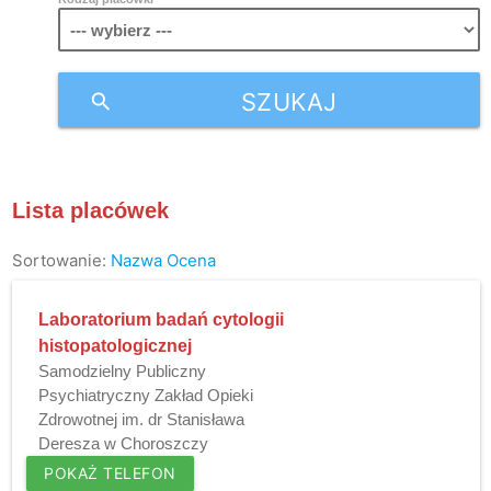
SZUKAJ
search
Lista placówek
Sortowanie:
Nazwa
Ocena
Laboratorium badań cytologii
histopatologicznej
Samodzielny Publiczny
Psychiatryczny Zakład Opieki
Zdrowotnej im. dr Stanisława
Deresza w Choroszczy
POKAŻ TELEFON