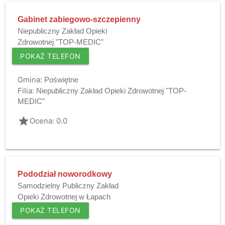
Gabinet zabiegowo-szczepienny
Niepubliczny Zakład Opieki
Zdrowotnej "TOP-MEDIC"
POKAŻ TELEFON
Gmina:
Poświętne
Filia:
Niepubliczny Zakład Opieki Zdrowotnej "TOP-
MEDIC"
grade
Ocena: 0.0
Pododział noworodkowy
Samodzielny Publiczny Zakład
Opieki Zdrowotnej w Łapach
POKAŻ TELEFON