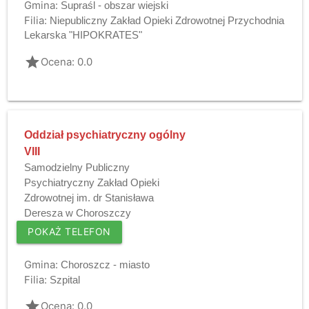
Gmina:
Supraśl - obszar wiejski
Filia:
Niepubliczny Zakład Opieki Zdrowotnej Przychodnia
Lekarska "HIPOKRATES"
grade
Ocena: 0.0
Oddział psychiatryczny ogólny
VIII
Samodzielny Publiczny
Psychiatryczny Zakład Opieki
Zdrowotnej im. dr Stanisława
Deresza w Choroszczy
POKAŻ TELEFON
Gmina:
Choroszcz - miasto
Filia:
Szpital
grade
Ocena: 0.0