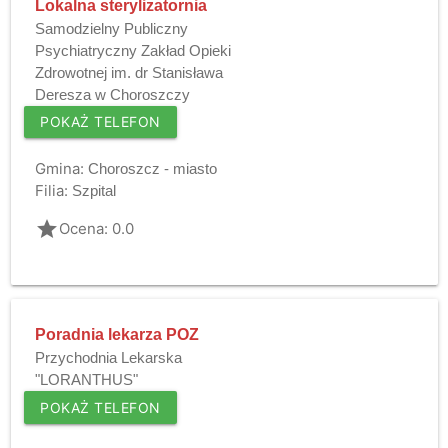
Lokalna sterylizatornia
Samodzielny Publiczny
Psychiatryczny Zakład Opieki
Zdrowotnej im. dr Stanisława
Deresza w Choroszczy
POKAŻ TELEFON
Gmina:
Choroszcz - miasto
Filia:
Szpital
grade
Ocena: 0.0
Poradnia lekarza POZ
Przychodnia Lekarska
"LORANTHUS"
POKAŻ TELEFON