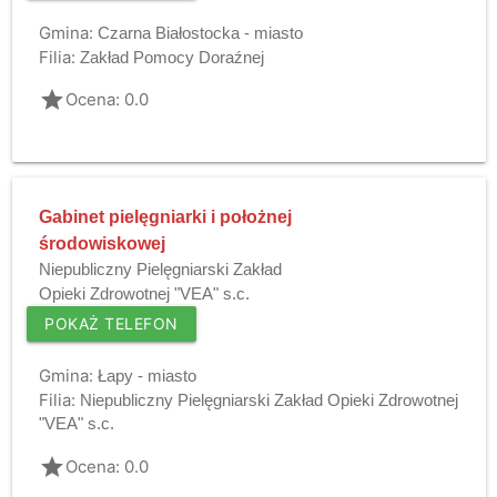
Gmina:
Czarna Białostocka - miasto
Filia:
Zakład Pomocy Doraźnej
grade
Ocena: 0.0
Gabinet pielęgniarki i położnej
środowiskowej
Niepubliczny Pielęgniarski Zakład
Opieki Zdrowotnej "VEA" s.c.
POKAŻ TELEFON
Gmina:
Łapy - miasto
Filia:
Niepubliczny Pielęgniarski Zakład Opieki Zdrowotnej
"VEA" s.c.
grade
Ocena: 0.0