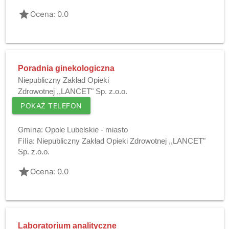
grade
Ocena: 0.0
Poradnia ginekologiczna
Niepubliczny Zakład Opieki
Zdrowotnej ,,LANCET" Sp. z.o.o.
POKAŻ TELEFON
Gmina:
Opole Lubelskie - miasto
Filia:
Niepubliczny Zakład Opieki Zdrowotnej ,,LANCET"
Sp. z.o.o.
grade
Ocena: 0.0
Laboratorium analityczne