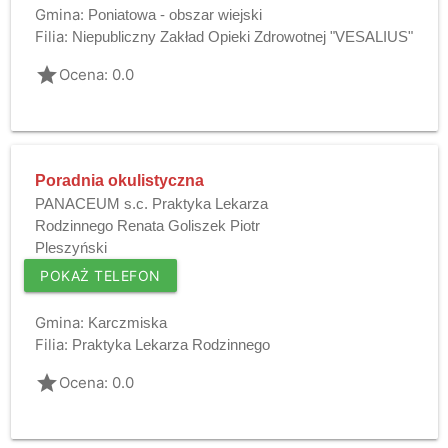
Gmina:
Poniatowa - obszar wiejski
Filia:
Niepubliczny Zakład Opieki Zdrowotnej "VESALIUS"
grade
Ocena: 0.0
Poradnia okulistyczna
PANACEUM s.c. Praktyka Lekarza
Rodzinnego Renata Goliszek Piotr
Pleszyński
POKAŻ TELEFON
Gmina:
Karczmiska
Filia:
Praktyka Lekarza Rodzinnego
grade
Ocena: 0.0