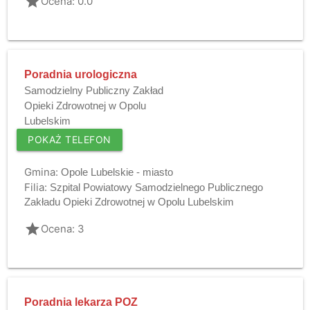
grade
Ocena: 0.0
Poradnia urologiczna
Samodzielny Publiczny Zakład
Opieki Zdrowotnej w Opolu
Lubelskim
POKAŻ TELEFON
Gmina:
Opole Lubelskie - miasto
Filia:
Szpital Powiatowy Samodzielnego Publicznego
Zakładu Opieki Zdrowotnej w Opolu Lubelskim
grade
Ocena: 3
Poradnia lekarza POZ