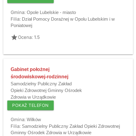
Gmina:
Opole Lubelskie - miasto
Filia:
Dział Pomocy Doraźnej w Opolu Lubelskim i w
Poniatowej
grade
Ocena: 1.5
Gabinet położnej
środowiskowej-rodzinnej
Samodzielny Publiczny Zakład
Opieki Zdrowotnej Gminny Ośrodek
Zdrowia w Urządkowie
POKAŻ TELEFON
Gmina:
Wilków
Filia:
Samodzielny Publiczny Zakład Opieki Zdrowotnej
Gminny Ośrodek Zdrowia w Urządkowie