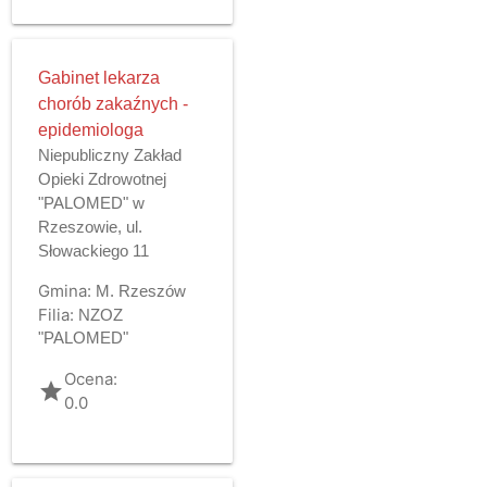
Gabinet lekarza
chorób zakaźnych -
epidemiologa
Niepubliczny Zakład
Opieki Zdrowotnej
"PALOMED" w
Rzeszowie, ul.
Słowackiego 11
Gmina:
M. Rzeszów
Filia:
NZOZ
"PALOMED"
Ocena:
grade
0.0