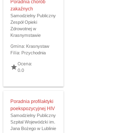
Poradnia chorób
zakaźnych
Samodzielny Publiczny
Zespół Opieki
Zdrowotnej w
Krasnymstawie
Gmina:
Krasnystaw
Filia:
Przychodnia
Ocena:
grade
0.0
Poradnia profilaktyki
poekspozycyjnej HIV
Samodzielny Publiczny
Szpital Wojewódzki im.
Jana Bożego w Lublinie