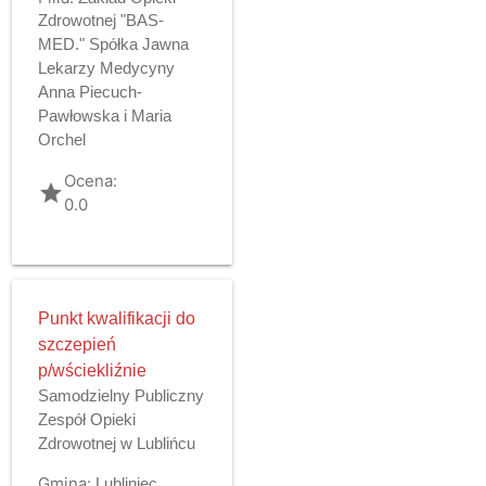
Zdrowotnej "BAS-
MED." Spółka Jawna
Lekarzy Medycyny
Anna Piecuch-
Pawłowska i Maria
Orchel
Ocena:
grade
0.0
Punkt kwalifikacji do
szczepień
p/wściekliźnie
Samodzielny Publiczny
Zespół Opieki
Zdrowotnej w Lublińcu
Gmina:
Lubliniec