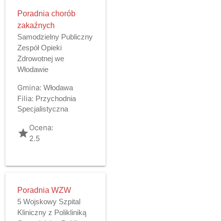
Poradnia chorób
zakaźnych
Samodzielny Publiczny
Zespół Opieki
Zdrowotnej we
Włodawie
Gmina:
Włodawa
Filia:
Przychodnia
Specjalistyczna
Ocena:
grade
2.5
Poradnia WZW
5 Wojskowy Szpital
Kliniczny z Polikliniką