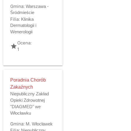
Gmina:
Warszawa -
Śródmieście
Filia:
Klinika
Dermatologii i
Wenerologii
Ocena:
grade
1
Poradnia Chorób
Zakaźnych
Niepubliczny Zakład
Opieki Zdrowotnej
"DIAGMED" we
Włocławku
Gmina:
M. Włocławek
Filia:
Niepubliczny