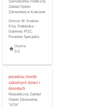
Samodzielny Publiczny
Zakład Opieki
Zdrowotnej w Krakowie
Gmina:
M. Kraków
Filia:
Poliklinika -
Gabinety POZ,
Poradnie Specjalist.
Ocena:
grade
0.0
poradnia chorób
zakaźnych dzieci i
dorosłych
Niepubliczny Zakład
Opieki Zdrowotnej
"VITA"