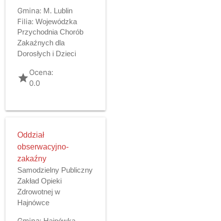
Gmina:
M. Lublin
Filia:
Wojewódzka
Przychodnia Chorób
Zakaźnych dla
Dorosłych i Dzieci
Ocena:
grade
0.0
Oddział
obserwacyjno-
zakaźny
Samodzielny Publiczny
Zakład Opieki
Zdrowotnej w
Hajnówce
Gmina:
Hajnówka