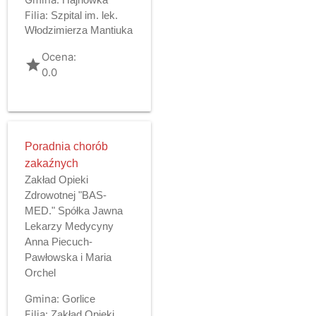
Filia:
Szpital im. lek.
Włodzimierza Mantiuka
Ocena:
grade
0.0
Poradnia chorób
zakaźnych
Zakład Opieki
Zdrowotnej "BAS-
MED." Spółka Jawna
Lekarzy Medycyny
Anna Piecuch-
Pawłowska i Maria
Orchel
Gmina:
Gorlice
Filia:
Zakład Opieki