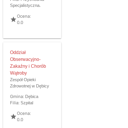
Specjalistyczna.
Ocena:
grade
0.0
Oddział
Obserwacyjno-
Zakaźny i Chorób
Wątroby
Zespół Opieki
Zdrowotnej w Dębicy
Gmina:
Dębica
Filia:
Szpital
Ocena:
grade
0.0