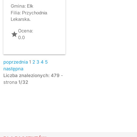
Gmina:
Ełk
Filia:
Przychodnia
Lekarska.
Ocena:
grade
0.0
poprzednia
1
2
3
4
5
następna
Liczba znalezionych: 479
-
strona
1/32