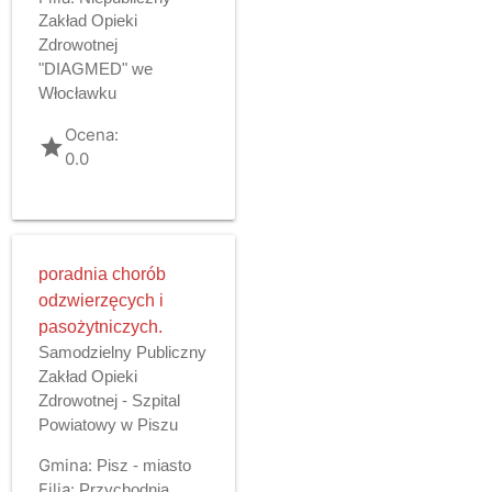
Zakład Opieki
Zdrowotnej
"DIAGMED" we
Włocławku
Ocena:
grade
0.0
poradnia chorób
odzwierzęcych i
pasożytniczych.
Samodzielny Publiczny
Zakład Opieki
Zdrowotnej - Szpital
Powiatowy w Piszu
Gmina:
Pisz - miasto
Filia:
Przychodnia