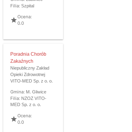
Filia:
Szpital
Ocena:
grade
0.0
Poradnia Chorób
Zakaźnych
Niepubliczny Zakład
Opieki Zdrowotnej
VITO-MED Sp. z o. o.
Gmina:
M. Gliwice
Filia:
NZOZ VITO-
MED Sp. z o. o.
Ocena:
grade
0.0