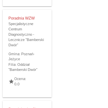
Poradnia WZW
Specjalistyczne
Centrum
Diagnostyczno -
Lecznicze "Bamberski
Dwór"
Gmina:
Poznań-
Jeżyce
Filia:
Oddział
"Bamberski Dwór"
Ocena:
grade
0.0