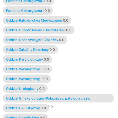
Poradnia Chirurgiczna II
0.0
Poradnia Chirurgiczna I
0.0
Oddział Ratownictwa Medycznego
0.0
Oddział Chorób Nerek i Dializoterapii
0.0
Oddział Obserwacyjno -Zakaźny
0.0
Oddział Zakaźny Dziecięcy
0.0
Oddział Kardiologiczny
0.0
Oddział Wewnętrzny II
0.0
Oddział Wewnętrzny I
0.0
Oddział Urologiczny
0.0
Oddział Ginekologiczno-Położniczy: patologia ciąży,
położnictwo, ginekologia
0.0
Oddział Okulistyczny
0.0
Oddział Chorób Płuc
0.0